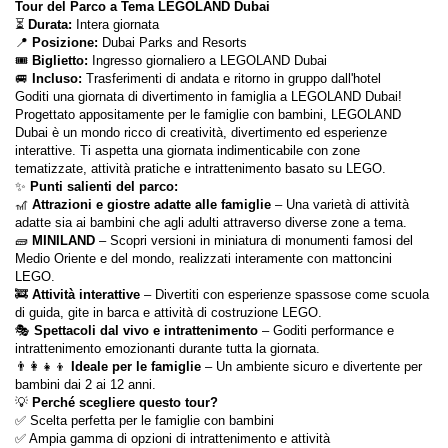
Tour del Parco a Tema LEGOLAND Dubai
⏳ 
Durata:
 Intera giornata
📍 
Posizione:
 Dubai Parks and Resorts
🎟 
Biglietto:
 Ingresso giornaliero a LEGOLAND Dubai
🚐 
Incluso:
 Trasferimenti di andata e ritorno in gruppo dall'hotel
Goditi una giornata di divertimento in famiglia a LEGOLAND Dubai!
Progettato appositamente per le famiglie con bambini, LEGOLAND 
Dubai è un mondo ricco di creatività, divertimento ed esperienze 
interattive. Ti aspetta una giornata indimenticabile con zone 
tematizzate, attività pratiche e intrattenimento basato su LEGO.
✨ 
Punti salienti del parco:
🎢 
Attrazioni e giostre adatte alle famiglie
 – Una varietà di attività 
adatte sia ai bambini che agli adulti attraverso diverse zone a tema.
🧱 
MINILAND
 – Scopri versioni in miniatura di monumenti famosi del 
Medio Oriente e del mondo, realizzati interamente con mattoncini 
LEGO.
🚒 
Attività interattive
 – Divertiti con esperienze spassose come scuola 
di guida, gite in barca e attività di costruzione LEGO.
🎭 
Spettacoli dal vivo e intrattenimento
 – Goditi performance e 
intrattenimento emozionanti durante tutta la giornata.
👨‍👩‍👧‍👦 
Ideale per le famiglie
 – Un ambiente sicuro e divertente per 
bambini dai 2 ai 12 anni.
💡 
Perché scegliere questo tour?
✅ Scelta perfetta per le famiglie con bambini
✅ Ampia gamma di opzioni di intrattenimento e attività