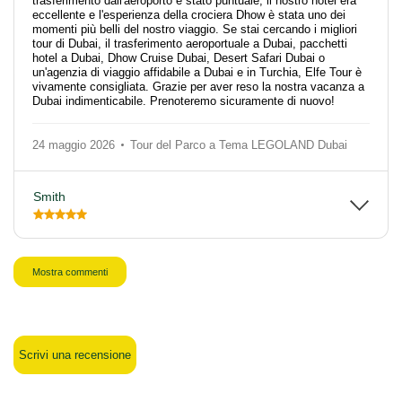
trasferimento dall'aeroporto è stato puntuale, il nostro hotel era
eccellente e l'esperienza della crociera Dhow è stata uno dei
momenti più belli del nostro viaggio. Se stai cercando i migliori
tour di Dubai, il trasferimento aeroportuale a Dubai, pacchetti
hotel a Dubai, Dhow Cruise Dubai, Desert Safari Dubai o
un'agenzia di viaggio affidabile a Dubai e in Turchia, Elfe Tour è
vivamente consigliata. Grazie per aver reso la nostra vacanza a
Dubai indimenticabile. Prenoteremo sicuramente di nuovo!
24 maggio 2026
Tour del Parco a Tema LEGOLAND Dubai
Smith
Mostra commenti
Scrivi una recensione