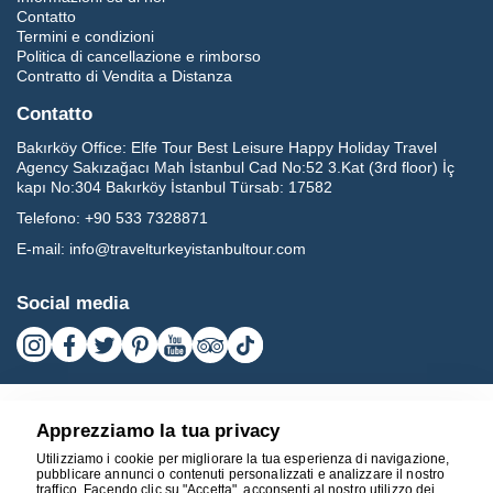
Contatto
Termini e condizioni
Politica di cancellazione e rimborso
Contratto di Vendita a Distanza
Contatto
Bakırköy Office:
Elfe Tour Best Leisure Happy Holiday Travel
Agency Sakızağacı Mah İstanbul Cad No:52 3.Kat (3rd floor) İç
kapı No:304 Bakırköy İstanbul Türsab: 17582
Telefono:
+90 533 7328871
E-mail:
info@travelturkeyistanbultour.com
Social media
Apprezziamo la tua privacy
Utilizziamo i cookie per migliorare la tua esperienza di navigazione,
pubblicare annunci o contenuti personalizzati e analizzare il nostro
traffico. Facendo clic su "Accetta", acconsenti al nostro utilizzo dei