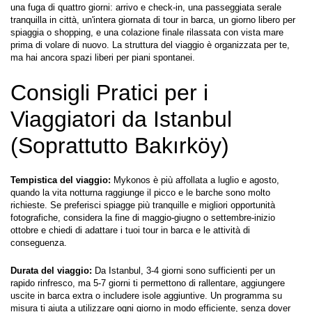
una fuga di quattro giorni: arrivo e check-in, una passeggiata serale 
tranquilla in città, un'intera giornata di tour in barca, un giorno libero per 
spiaggia o shopping, e una colazione finale rilassata con vista mare 
prima di volare di nuovo. La struttura del viaggio è organizzata per te, 
ma hai ancora spazi liberi per piani spontanei.
Consigli Pratici per i 
Viaggiatori da Istanbul 
(Soprattutto Bakırköy)
Tempistica del viaggio:
 Mykonos è più affollata a luglio e agosto, 
quando la vita notturna raggiunge il picco e le barche sono molto 
richieste. Se preferisci spiagge più tranquille e migliori opportunità 
fotografiche, considera la fine di maggio-giugno o settembre-inizio 
ottobre e chiedi di adattare i tuoi tour in barca e le attività di 
conseguenza.
Durata del viaggio:
 Da Istanbul, 3-4 giorni sono sufficienti per un 
rapido rinfresco, ma 5-7 giorni ti permettono di rallentare, aggiungere 
uscite in barca extra o includere isole aggiuntive. Un programma su 
misura ti aiuta a utilizzare ogni giorno in modo efficiente, senza dover 