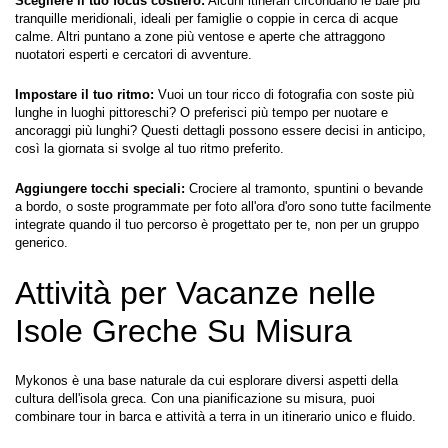
Scegliere il tuo focus costiero:
 Alcuni itinerari circondano le baie più 
tranquille meridionali, ideali per famiglie o coppie in cerca di acque 
calme. Altri puntano a zone più ventose e aperte che attraggono 
nuotatori esperti e cercatori di avventure.
Impostare il tuo ritmo:
 Vuoi un tour ricco di fotografia con soste più 
lunghe in luoghi pittoreschi? O preferisci più tempo per nuotare e 
ancoraggi più lunghi? Questi dettagli possono essere decisi in anticipo, 
così la giornata si svolge al tuo ritmo preferito.
Aggiungere tocchi speciali:
 Crociere al tramonto, spuntini o bevande 
a bordo, o soste programmate per foto all'ora d'oro sono tutte facilmente 
integrate quando il tuo percorso è progettato per te, non per un gruppo 
generico.
Attività per Vacanze nelle 
Isole Greche Su Misura
Mykonos è una base naturale da cui esplorare diversi aspetti della 
cultura dell'isola greca. Con una pianificazione su misura, puoi 
combinare tour in barca e attività a terra in un itinerario unico e fluido.