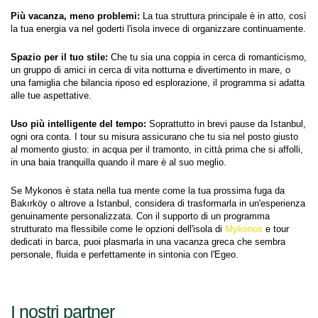
Più vacanza, meno problemi:
 La tua struttura principale è in atto, così 
la tua energia va nel goderti l'isola invece di organizzare continuamente.
Spazio per il tuo stile:
 Che tu sia una coppia in cerca di romanticismo, 
un gruppo di amici in cerca di vita notturna e divertimento in mare, o 
una famiglia che bilancia riposo ed esplorazione, il programma si adatta 
alle tue aspettative.
Uso più intelligente del tempo:
 Soprattutto in brevi pause da Istanbul, 
ogni ora conta. I tour su misura assicurano che tu sia nel posto giusto 
al momento giusto: in acqua per il tramonto, in città prima che si affolli, 
in una baia tranquilla quando il mare è al suo meglio.
Se Mykonos è stata nella tua mente come la tua prossima fuga da 
Bakırköy o altrove a Istanbul, considera di trasformarla in un'esperienza 
genuinamente personalizzata. Con il supporto di un programma 
strutturato ma flessibile come le opzioni dell'isola di 
Mykonos
 e tour 
dedicati in barca, puoi plasmarla in una vacanza greca che sembra 
personale, fluida e perfettamente in sintonia con l'Egeo.
I nostri partner