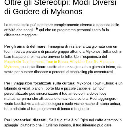
Oltre gli Stereotipi: Modi Diversi 
di Godere di Mykonos
La stessa isola può sembrare completamente diversa a seconda delle 
attività che scegli. È qui che un programma personalizzato fa la 
differenza maggiore:
Per gli amanti del mare:
 Immagina di iniziare la tua giornata con un 
tour in barca privato o di piccolo gruppo attorno a Mykonos, tuffandoti in 
baie trasparenti prima che arrivino le folle. Con l'esperienza del 
Pacchetto Trasferimenti, Tour in Barca, Attività e Tour Su Misura a 
Mykonos
, puoi pianificare uscite di mezza giornata o giornata intera, da 
soste per nuotate rilassate a percorsi di snorkeling più avventurosi.
Per i viaggiatori focalizzati sulla cultura:
 Mykonos Town (Chora) è un 
labirinto di vicoli bianchi, porte blu e piccole cappelle. Un tour 
personalizzato può sincronizzare il tuo arrivo con la dolce luce 
mattutina, prima che attraccano le navi da crociera. Puoi aggiungere 
visite facoltative a siti archeologici o isole vicine ricche di storia antica, 
tutto adattato al tuo programma di barca o traghetto.
Per i vacanzieri rilassati:
 Se il tuo stile è più "giro nei caffè e tempo in 
spiaggia" piuttosto che il turismo intenso, il tuo itinerario può dare 