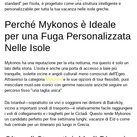
standard" per l'isola, è progettato come una struttura intelligente e 
personalizzabile per tutta la tua vacanza nelle isole greche.
Perché Mykonos è Ideale 
per una Fuga Personalizzata 
Nelle Isole
Mykonos ha una reputazione per la vita notturna, ma questo è solo un 
lato della storia. L'isola è anche una porta di accesso a baie più 
tranquille, isolette vicine e angoli culturali meno conosciuti dell'Egeo. 
Attraverso la categoria 
Mykonos
 e le sue opzioni di tour flessibili, puoi 
mescolare must-see iconici con gemme nascoste anziché seguire un 
percorso fisso "una taglia unica".
Da Istanbul—soprattutto se vivi o soggiorni nei dintorni di Bakırköy, 
vicino a importanti snodi di trasporto—è relativamente facile raggiungere 
i voli di collegamento e i traghetti per le Cicladi. Questo rende Mykonos 
un candidato perfetto per fine settimana lunghi, vacanze di Eid o come 
hub centrale per un itinerario più lungo in Grecia.