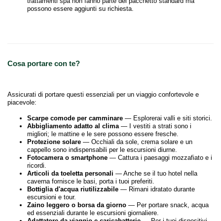
trattamenti spa non fanno parte del pacchetto standard ma
possono essere aggiunti su richiesta.
Cosa portare con te?
Assicurati di portare questi essenziali per un viaggio confortevole e
piacevole:
Scarpe comode per camminare
— Esplorerai valli e siti storici.
Abbigliamento adatto al clima
— I vestiti a strati sono i
migliori; le mattine e le sere possono essere fresche.
Protezione solare
— Occhiali da sole, crema solare e un
cappello sono indispensabili per le escursioni diurne.
Fotocamera o smartphone
— Cattura i paesaggi mozzafiato e i
ricordi.
Articoli da toeletta personali
— Anche se il tuo hotel nella
caverna fornisce le basi, porta i tuoi preferiti.
Bottiglia d'acqua riutilizzabile
— Rimani idratato durante
escursioni e tour.
Zaino leggero o borsa da giorno
— Per portare snack, acqua
ed essenziali durante le escursioni giornaliere.
Adattatore da viaggio e caricabatterie
— Per i tuoi dispositivi