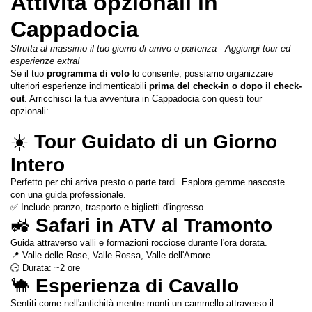
Attività opzionali in 
Cappadocia
Sfrutta al massimo il tuo giorno di arrivo o partenza - Aggiungi tour ed 
esperienze extra!
Se il tuo 
programma di volo
 lo consente, possiamo organizzare 
ulteriori esperienze indimenticabili 
prima del check-in o dopo il check-
out
. Arricchisci la tua avventura in Cappadocia con questi tour 
opzionali:
☀️ 
Tour Guidato di un Giorno 
Intero
Perfetto per chi arriva presto o parte tardi. Esplora gemme nascoste 
con una guida professionale.
✅ Include pranzo, trasporto e biglietti d'ingresso
🚜 
Safari in ATV al Tramonto
Guida attraverso valli e formazioni rocciose durante l'ora dorata.
📍 Valle delle Rose, Valle Rossa, Valle dell'Amore
🕒 Durata: ~2 ore
🐪 
Esperienza di Cavallo
Sentiti come nell'antichità mentre monti un cammello attraverso il 