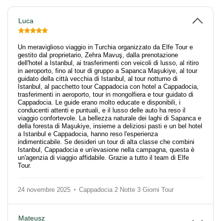
Luca
Un meraviglioso viaggio in Turchia organizzato da Elfe Tour e
gestito dal proprietario, Zehra Mavuş, dalla prenotazione
dell'hotel a Istanbul, ai trasferimenti con veicoli di lusso, al ritiro
in aeroporto, fino al tour di gruppo a Sapanca Maşukiye, al tour
guidato della città vecchia di Istanbul, al tour notturno di
Istanbul, al pacchetto tour Cappadocia con hotel a Cappadocia,
trasferimenti in aeroporto, tour in mongolfiera e tour guidato di
Cappadocia. Le guide erano molto educate e disponibili, i
conducenti attenti e puntuali, e il lusso delle auto ha reso il
viaggio confortevole. La bellezza naturale dei laghi di Sapanca e
della foresta di Maşukiye, insieme a deliziosi pasti e un bel hotel
a Istanbul e Cappadocia, hanno reso l'esperienza
indimenticabile. Se desideri un tour di alta classe che combini
Istanbul, Cappadocia e un'evasione nella campagna, questa è
un'agenzia di viaggio affidabile. Grazie a tutto il team di Elfe
Tour.
24 novembre 2025
Cappadocia 2 Notte 3 Giorni Tour
Mateusz