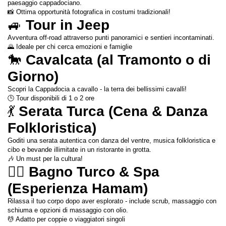
paesaggio cappadociano.
📸 Ottima opportunità fotografica in costumi tradizionali!
🚙 
Tour in Jeep
Avventura off-road attraverso punti panoramici e sentieri incontaminati.
🌄 Ideale per chi cerca emozioni e famiglie
🐎 
Cavalcata (al Tramonto o di 
Giorno)
Scopri la Cappadocia a cavallo - la terra dei bellissimi cavalli!
🕒 Tour disponibili di 1 o 2 ore
💃 
Serata Turca (Cena & Danza 
Folkloristica)
Goditi una serata autentica con danza del ventre, musica folkloristica e 
cibo e bevande illimitate in un ristorante in grotta.
🎶 Un must per la cultura!
🧖‍♀️ 
Bagno Turco & Spa 
(Esperienza Hamam)
Rilassa il tuo corpo dopo aver esplorato - include scrub, massaggio con 
schiuma e opzioni di massaggio con olio.
💆 Adatto per coppie o viaggiatori singoli