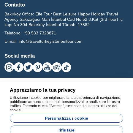
Contatto
Bakırköy Office:
Elfe Tour Best Leisure Happy Holiday Travel
Agency Sakızağacı Mah İstanbul Cad No:52 3.Kat (3rd floor) İç
kapı No:304 Bakırköy İstanbul Türsab: 17582
Telefono:
+90 533 7328871
E-mail:
info@travelturkeyistanbultour.com
Social media
Apprezziamo la tua privacy
Utilizziamo i cookie per migliorare la tua esperienza di navigazione,
pubblicare annunci o contenuti personalizzati e analizzare il nostro
traffico. Facendo clic su "Accetta", acconsenti al nostro utilizzo dei
cookie.
17582
Personalizza i cookie
BEST LEISURE HAPPY HOLIDAY TRAVEL AGENCY - 17582
rifiutare