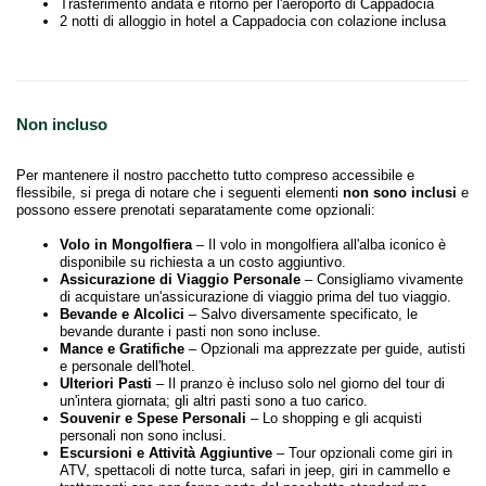
Trasferimento andata e ritorno per l'aeroporto di Cappadocia
2 notti di alloggio in hotel a Cappadocia con colazione inclusa
Non incluso
Per mantenere il nostro pacchetto tutto compreso accessibile e
flessibile, si prega di notare che i seguenti elementi
non sono inclusi
e
possono essere prenotati separatamente come opzionali:
Volo in Mongolfiera
– Il volo in mongolfiera all'alba iconico è
disponibile su richiesta a un costo aggiuntivo.
Assicurazione di Viaggio Personale
– Consigliamo vivamente
di acquistare un'assicurazione di viaggio prima del tuo viaggio.
Bevande e Alcolici
– Salvo diversamente specificato, le
bevande durante i pasti non sono incluse.
Mance e Gratifiche
– Opzionali ma apprezzate per guide, autisti
e personale dell'hotel.
Ulteriori Pasti
– Il pranzo è incluso solo nel giorno del tour di
un'intera giornata; gli altri pasti sono a tuo carico.
Souvenir e Spese Personali
– Lo shopping e gli acquisti
personali non sono inclusi.
Escursioni e Attività Aggiuntive
– Tour opzionali come giri in
ATV, spettacoli di notte turca, safari in jeep, giri in cammello e