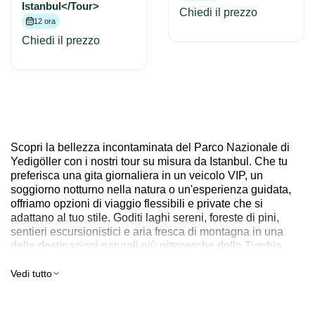
Istanbul</Tour>
Chiedi il prezzo
12 ora
Chiedi il prezzo
Scopri la bellezza incontaminata del Parco Nazionale di
Yedigöller con i nostri tour su misura da Istanbul. Che tu
preferisca una gita giornaliera in un veicolo VIP, un
soggiorno notturno nella natura o un'esperienza guidata,
offriamo opzioni di viaggio flessibili e private che si
adattano al tuo stile. Goditi laghi sereni, foreste di pini,
sentieri escursionistici e aria fresca di montagna in una
delle destinazioni naturali più pittoresche della Turchia.
Prenota oggi il tuo tour personalizzato a Yedigöller e fuga
dalla frenetica vita cittadina.
Vedi tutto