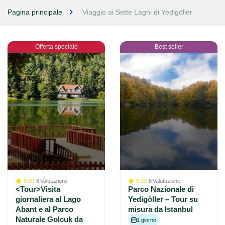
Pagina principale
Viaggio ai Sette Laghi di Yedigöller
Offerta speciale
Best seller
5.00
6
Valutazione
5.00
6
Valutazione
<Tour>Visita
Parco Nazionale di
giornaliera al Lago
Yedigöller – Tour su
Abant e al Parco
misura da Istanbul
Naturale Golcuk da
1 giorno