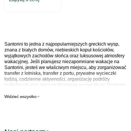
Santorini to jedna z najpopularniejszych greckich wysp,
znana z białych domów, niebieskich kopuł kościołów,
wyjątkowych zachodów słońca oraz luksusowej atmosfery
wakacyjnej. Jeśli planujesz niezapomniane wakacje na
Santorini, jesteś we właściwym miejscu, aby zorganizować
transfer z lotniska, transfer z portu, prywatne wycieczki
łodzią, codzienne aktywności, organizację podróży
poślubnych oraz spersonalizowane wycieczki po Santorini.
Z Elfe Tour możesz liczyć na komfortową, niezawodną i
profesjonalną obsługę na Santorini.
Widzieć wszystko