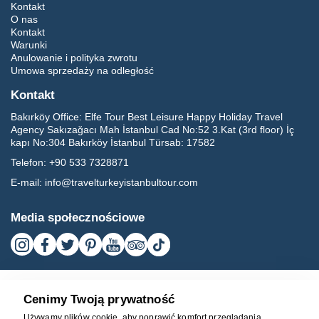
Kontakt
O nas
Kontakt
Warunki
Anulowanie i polityka zwrotu
Umowa sprzedaży na odległość
Kontakt
Bakırköy Office:
Elfe Tour Best Leisure Happy Holiday Travel
Agency Sakızağacı Mah İstanbul Cad No:52 3.Kat (3rd floor) İç
kapı No:304 Bakırköy İstanbul Türsab: 17582
Telefon:
+90 533 7328871
E-mail:
info@travelturkeyistanbultour.com
Media społecznościowe
Cenimy Twoją prywatność
Używamy plików cookie, aby poprawić komfort przeglądania,