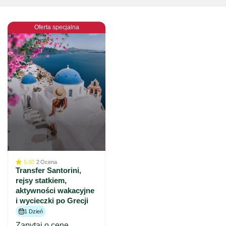
Oferta specjalna
5.00
2
Ocena
Transfer Santorini,
rejsy statkiem,
aktywności wakacyjne
i wycieczki po Grecji
1 Dzień
Zapytaj o cenę