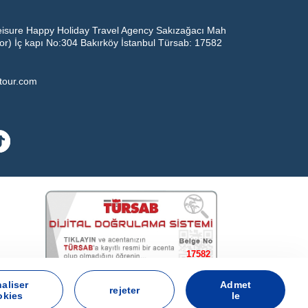
eisure Happy Holiday Travel Agency Sakızağacı Mah
oor) İç kapı No:304 Bakırköy İstanbul Türsab: 17582
ltour.com
17582
BEST LEISURE HAPPY HOLIDAY TRAVEL AGENCY - 17582
aliser
Admet
rejeter
okies
le