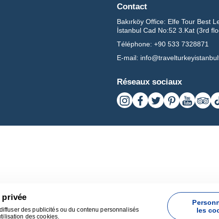
Contact
Bakırköy Office:
Elfe Tour Best L
İstanbul Cad No:52 3.Kat (3rd fl
Téléphone:
+90 533 7328871
E-mail:
info@travelturkeyistanbu
Réseaux sociaux
 privée
Personn
diffuser des publicités ou du contenu personnalisés
les co
Développé par
tilisation des cookies.