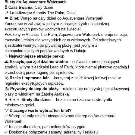
Bilety do Aquaventure Waterpark
⏳ 
Czas trwania:
 Cały dzień
📍 
Lokalizacja:
 Atlantis The Palm, Dubaj
🎟 
Bilet:
 Wstęp na cały dzień do Aquaventure Waterpark
Zanurz się w zabawę w jednym z największych i najbardziej 
ekscytujących parków wodnych na świecie!
Położony w Atlantis The Palm, Aquaventure Waterpark oferuje emocje, 
rozrywkę i relaks dla wszystkich grup wiekowych. Od rekordowych 
zjeżdżalni wodnych po prywatną plażę, jest jednym z 
najpopularniejszych parków wodnych w Dubaju.
✨ 
Najważniejsze atrakcje parku:
🌊 
Ekscytujące zjeżdżalnie wodne
 – doświadcz emocjonujących 
atrakcji, w tym zjeżdżalni Leap of Faith, które niemal pionowo opadają i 
przechodzą przez lagunę pełną rekinów.
🚀 
Rzeka i raptowne fale
 – korzystaj z najdłuższej leniwej rzeki w 
regionie i ekscytujących rapidsów.
🏝 
Prywatny dostęp do plaży
 – relaksuj się na czystej i ekskluzywnej 
plaży z widokiem na Zatokę Arabską.
👨‍👩‍👧‍👦 
Strefy dla dzieci
 – bezpieczne i zabawne strefy dla 
młodszych gości.
💡 
Dlaczego warto wybrać ten bilet?
✅ Wstęp na cały dzień i nieograniczony dostęp do Aquaventure 
Waterpark
✅ Idealne dla rodzin, par i miłośników przygód
✅ Doskonałe połączenie zabawy, adrenaliny i relaksu