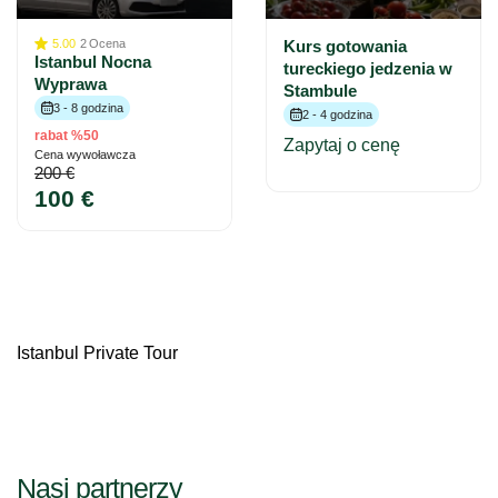
5.00
2
Ocena
Kurs gotowania
Istanbul Nocna
tureckiego jedzenia w
Wyprawa
Stambule
3 - 8 godzina
2 - 4 godzina
rabat %50
Zapytaj o cenę
Cena wywoławcza
200 €
100 €
Istanbul Private Tour
Nasi partnerzy