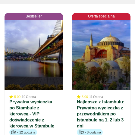
Bestseller
Oferta specjalna
5.00
19
Ocena
5.00
11
Ocena
Prywatna wycieczka
Najlepsze z Istambułu:
po Stambule z
Prywatna wycieczka z
kierowcą - VIP
przewodnikiem po
doświadczenie z
Istambule na 1, 2 lub 3
kierowcą w Stambule
dni
4 - 12 godzina
3 - 8 godzina