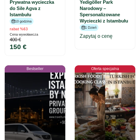
Prywatna wycieczka
Yedigöller Park
do Sile Agva z
Narodowy –
Istambułu
Spersonalizowane
Wycieczki z Istambułu
10 godzina
1 Dzień
rabat %63
Cena wywoławcza
Zapytaj o cenę
400 €
150 €
Bestseller
Oferta specjalna