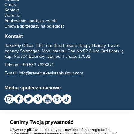
O nas
Kontakt
Warunki
Anulowanie i polityka zwrotu
Umowa sprzedaży na odległość
Kontakt
Bakırköy Office:
Elfe Tour Best Leisure Happy Holiday Travel
Agency Sakızağacı Mah İstanbul Cad No:52 3.Kat (3rd floor) İç
kapı No:304 Bakırköy İstanbul Türsab: 17582
Telefon:
+90 533 7328871
E-mail:
info@travelturkeyistanbultour.com
Media społecznościowe
Cenimy Twoją prywatność
Używamy plików cookie, aby poprawić komfort przeglądania,