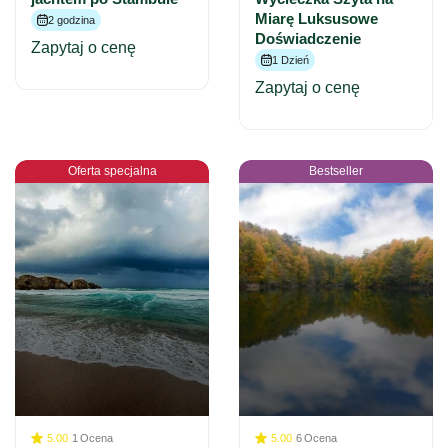
Miarę Luksusowe
2 godzina
Doświadczenie
Zapytaj o cenę
1 Dzień
Zapytaj o cenę
Oferta specjalna
Bestseller
5.00
1
Ocena
5.00
6
Ocena