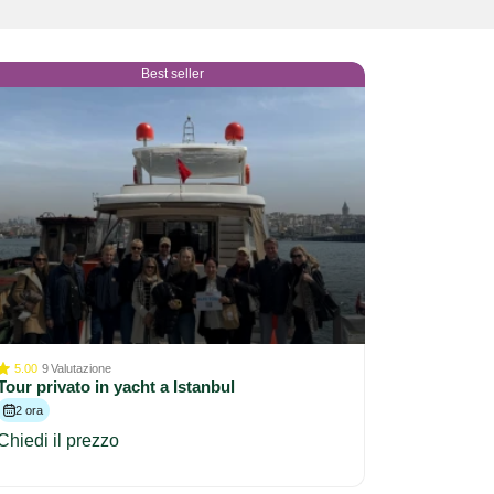
Best seller
5.00
9
Valutazione
Tour privato in yacht a Istanbul
2 ora
Chiedi il prezzo