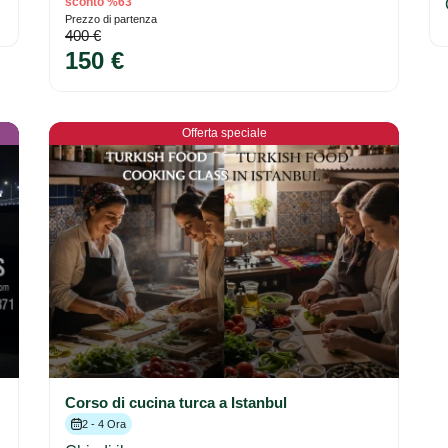
sconto %63
Prezzo di partenza
400 €
150 €
Offerta speciale
Corso di cucina turca a Istanbul
2 - 4 Ora