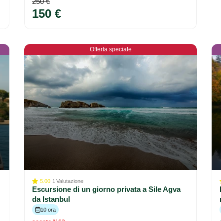
250 €
150 €
Offerta speciale
5.00
1
Valutazione
Escursione di un giorno privata a Sile Agva
da Istanbul
10 ora