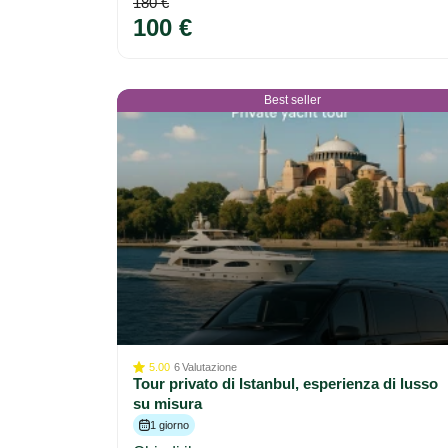
180 €
100 €
Best seller
5.00
6
Valutazione
Tour privato di Istanbul, esperienza di lusso
su misura
1 giorno