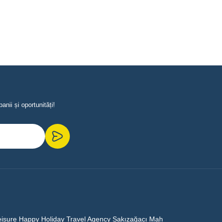
nii și oportunități!
eisure Happy Holiday Travel Agency Sakızağacı Mah