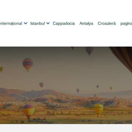
Internațional
Istanbul
Cappadocia
Antalya
Croazieră
pagina