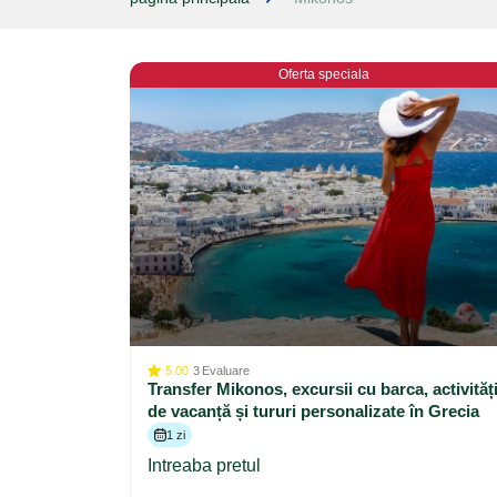
Oferta speciala
5.00
3
Evaluare
Transfer Mikonos, excursii cu barca, activităț
de vacanță și tururi personalizate în Grecia
1 zi
Intreaba pretul