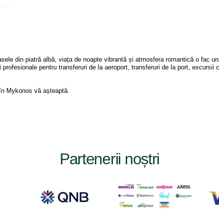
casele din piatră albă, viața de noapte vibrantă și atmosfera romantică o fac u
rofesionale pentru transferuri de la aeroport, transferuri de la port, excursii cu 
t în Mykonos vă așteaptă.
Partenerii noștri