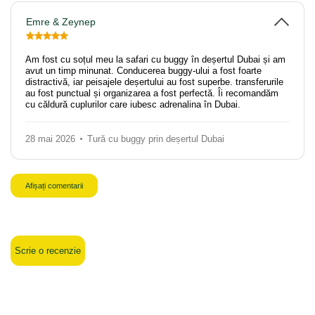
Emre & Zeynep
Am fost cu soțul meu la safari cu buggy în deșertul Dubai și am
avut un timp minunat. Conducerea buggy-ului a fost foarte
distractivă, iar peisajele deșertului au fost superbe. transferurile
au fost punctual și organizarea a fost perfectă. Îi recomandăm
cu căldură cuplurilor care iubesc adrenalina în Dubai.
28 mai 2026
Tură cu buggy prin deșertul Dubai
Afișați comentarii
Scrie o recenzie