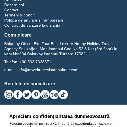
Despre noi
Contact
Termeni și condiții
Politica de anulare și rambursare
Contract de vânzare la distanță
Comunicare
Bakırköy Office:
Elfe Tour Best Leisure Happy Holiday Travel
Agency Sakızağacı Mah İstanbul Cad No:52 3.Kat (3rd floor) İç
kapı No:304 Bakırköy İstanbul Türsab: 17582
Telefon:
+90 533 7328871
e-mail:
info@travelturkeyistanbultour.com
Rețelele de socializare
Apreciem confidențialitatea dumneavoastră
Folosim cookie-uri pentru a vă îmbunătăți experiența de navigare,