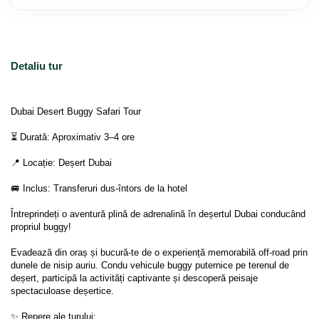
Detaliu tur
Dubai Desert Buggy Safari Tour

⏳ Durată: Aproximativ 3–4 ore

📍 Locație: Deșert Dubai

🚐 Inclus: Transferuri dus-întors de la hotel

Întreprindeți o aventură plină de adrenalină în deșertul Dubai conducând 
propriul buggy!

Evadează din oraș și bucură-te de o experiență memorabilă off-road prin 
dunele de nisip auriu. Condu vehicule buggy puternice pe terenul de 
deșert, participă la activități captivante și descoperă peisaje 
spectaculoase deșertice.

✨ Repere ale turului:
