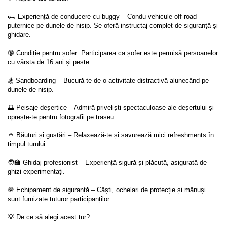
🏎 Experiență de conducere cu buggy – Condu vehicule off-road 
puternice pe dunele de nisip. Se oferă instructaj complet de siguranță și 
ghidare.

🔞 Condiție pentru șofer: Participarea ca șofer este permisă persoanelor 
cu vârsta de 16 ani și peste.

🏂 Sandboarding – Bucură-te de o activitate distractivă alunecând pe 
dunele de nisip.

🌅 Peisaje deșertice – Admiră priveliști spectaculoase ale deșertului și 
oprește-te pentru fotografii pe traseu.

🥤 Băuturi și gustări – Relaxează-te și savurează mici refreshments în 
timpul turului.

🧑‍🏫 Ghidaj profesionist – Experiență sigură și plăcută, asigurată de 
ghizi experimentați.

🪖 Echipament de siguranță – Căști, ochelari de protecție și mănuși 
sunt furnizate tuturor participanților.

💡 De ce să alegi acest tur?
