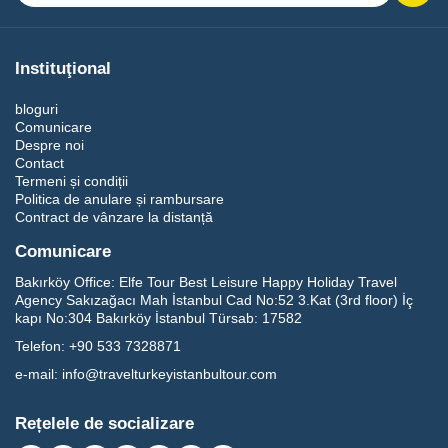
Instituţional
bloguri
Comunicare
Despre noi
Contact
Termeni și condiții
Politica de anulare și rambursare
Contract de vânzare la distanță
Comunicare
Bakırköy Office:
Elfe Tour Best Leisure Happy Holiday Travel
Agency Sakızağacı Mah İstanbul Cad No:52 3.Kat (3rd floor) İç
kapı No:304 Bakırköy İstanbul Türsab: 17582
Telefon:
+90 533 7328871
e-mail:
info@travelturkeyistanbultour.com
Rețelele de socializare