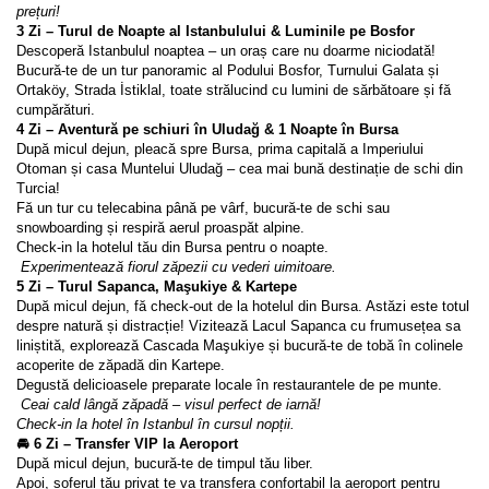
prețuri!
3 Zi – Turul de Noapte al Istanbulului & Luminile pe Bosfor
Descoperă Istanbulul noaptea – un oraș care nu doarme niciodată!
Bucură-te de un tur panoramic al Podului Bosfor, Turnului Galata și 
Ortaköy, Strada İstiklal, toate strălucind cu lumini de sărbătoare și fă 
cumpărături.
4 Zi – Aventură pe schiuri în Uludağ & 1 Noapte în Bursa
După micul dejun, pleacă spre Bursa, prima capitală a Imperiului 
Otoman și casa Muntelui Uludağ – cea mai bună destinație de schi din 
Turcia!
Fă un tur cu telecabina până pe vârf, bucură-te de schi sau 
snowboarding și respiră aerul proaspăt alpine.
Check-in la hotelul tău din Bursa pentru o noapte.
Experimentează fiorul zăpezii cu vederi uimitoare.
5 Zi – Turul Sapanca, Maşukiye & Kartepe
După micul dejun, fă check-out de la hotelul din Bursa. Astăzi este totul 
despre natură și distracție! Vizitează Lacul Sapanca cu frumusețea sa 
liniștită, explorează Cascada Maşukiye și bucură-te de tobă în colinele 
acoperite de zăpadă din Kartepe.
Degustă delicioasele preparate locale în restaurantele de pe munte.
Ceai cald lângă zăpadă – visul perfect de iarnă!
Check-in la hotel în Istanbul în cursul nopții.
🚘 6 Zi – Transfer VIP la Aeroport
După micul dejun, bucură-te de timpul tău liber.
Apoi, șoferul tău privat te va transfera confortabil la aeroport pentru 