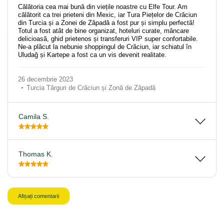
Călătoria cea mai bună din viețile noastre cu Elfe Tour. Am
călătorit ca trei prieteni din Mexic, iar Tura Piețelor de Crăciun
din Turcia și a Zonei de Zăpadă a fost pur și simplu perfectă!
Totul a fost atât de bine organizat, hoteluri curate, mâncare
delicioasă, ghid prietenos și transferuri VIP super confortabile.
Ne-a plăcut la nebunie shoppingul de Crăciun, iar schiatul în
Uludağ și Kartepe a fost ca un vis devenit realitate.
26 decembrie 2023
Turcia Târguri de Crăciun și Zonă de Zăpadă
Camila S.
Thomas K.
Afișați comentarii