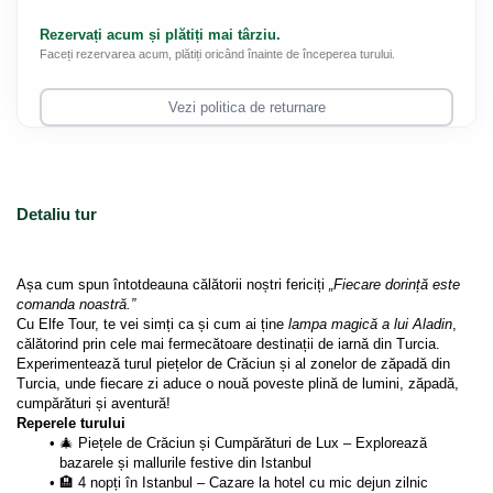
Rezervați acum și plătiți mai târziu.
Faceți rezervarea acum, plătiți oricând înainte de începerea turului.
Vezi politica de returnare
Detaliu tur
Așa cum spun întotdeauna călătorii noștri fericiți 
„Fiecare dorință este 
comanda noastră.”
Cu Elfe Tour, te vei simți ca și cum ai ține 
lampa magică a lui Aladin
, 
călătorind prin cele mai fermecătoare destinații de iarnă din Turcia.
Experimentează turul piețelor de Crăciun și al zonelor de zăpadă din 
Turcia, unde fiecare zi aduce o nouă poveste plină de lumini, zăpadă, 
cumpărături și aventură!
Reperele turului
🎄 Piețele de Crăciun și Cumpărături de Lux – Explorează 
bazarele și mallurile festive din Istanbul
🏨 4 nopți în Istanbul – Cazare la hotel cu mic dejun zilnic