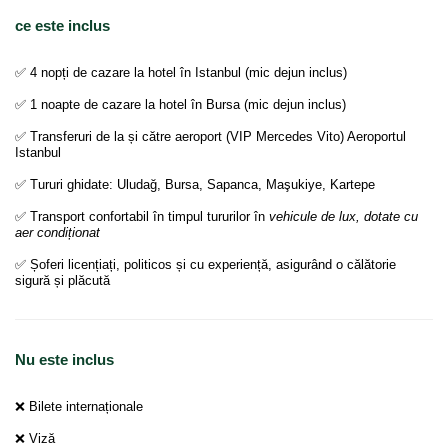
ce este inclus
✅ 4 nopți de cazare la hotel în Istanbul (mic dejun inclus)
✅ 1 noapte de cazare la hotel în Bursa (mic dejun inclus)
✅ Transferuri de la și către aeroport (VIP Mercedes Vito) Aeroportul
Istanbul
✅ Tururi ghidate: Uludağ, Bursa, Sapanca, Maşukiye, Kartepe
✅ Transport confortabil în timpul tururilor în
vehicule de lux, dotate cu
aer condiționat
✅ Șoferi licențiați, politicos și cu experiență, asigurând o călătorie
sigură și plăcută
Nu este inclus
❌ Bilete internaționale
❌ Viză