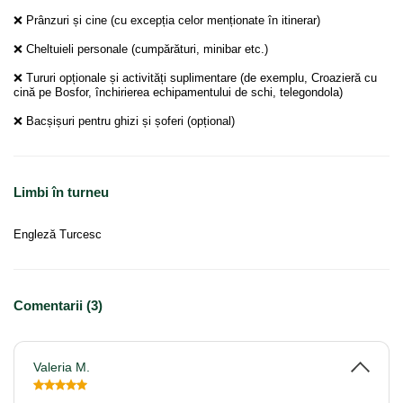
❌ Prânzuri și cine (cu excepția celor menționate în itinerar)
❌ Cheltuieli personale (cumpărături, minibar etc.)
❌ Tururi opționale și activități suplimentare (de exemplu, Croazieră cu
cină pe Bosfor, închirierea echipamentului de schi, telegondola)
❌ Bacșișuri pentru ghizi și șoferi (opțional)
Limbi în turneu
Engleză Turcesc
Comentarii (3)
Valeria M.