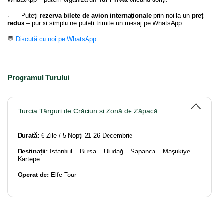
· Puteți
rezerva bilete de avion internaționale
prin noi la un
preț
redus
– pur și simplu ne puteți trimite un mesaj pe WhatsApp.
💬
Discută cu noi pe WhatsApp
Programul Turului
Turcia Târguri de Crăciun și Zonă de Zăpadă
Durată:
6 Zile / 5 Nopți 21-26 Decembrie
Destinații:
Istanbul – Bursa – Uludağ – Sapanca – Maşukiye –
Kartepe
Operat de:
Elfe Tour