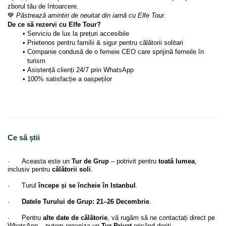
zborul tău de întoarcere.
💙 
Păstrează amintiri de neuitat din iarnă cu Elfe Tour.
De ce să rezervi cu Elfe Tour?
Serviciu de lux la prețuri accesibile
Prietenos pentru familii & sigur pentru călătorii solitari
Companie condusă de o femeie CEO care sprijină femeile în 
turism
Asistență clienți 24/7 prin WhatsApp
100% satisfacție a oaspeților
Ce să știi
· Aceasta este un
Tur de Grup
– potrivit pentru
toată lumea
,
inclusiv pentru
călătorii soli
.
· Turul
începe și se încheie în Istanbul
.
·
Datele Turului de Grup:
21–26 Decembrie
.
· Pentru
alte date de călătorie
, vă rugăm să ne contactați direct pe
WhatsApp – putem organiza un
Tur Privat
oricând doriți.