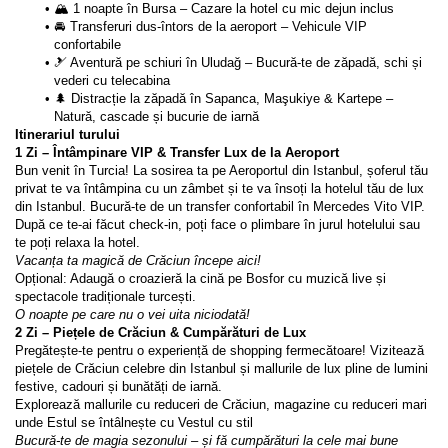
🏔️ 1 noapte în Bursa – Cazare la hotel cu mic dejun inclus
🚘 Transferuri dus-întors de la aeroport – Vehicule VIP 
confortabile
🎿 Aventură pe schiuri în Uludağ – Bucură-te de zăpadă, schi și 
vederi cu telecabina
🌲 Distracție la zăpadă în Sapanca, Maşukiye & Kartepe – 
Natură, cascade și bucurie de iarnă
Itinerariul turului
1 Zi – Întâmpinare VIP & Transfer Lux de la Aeroport
Bun venit în Turcia! La sosirea ta pe Aeroportul din Istanbul, șoferul tău 
privat te va întâmpina cu un zâmbet și te va însoți la hotelul tău de lux 
din Istanbul. Bucură-te de un transfer confortabil în Mercedes Vito VIP.
După ce te-ai făcut check-in, poți face o plimbare în jurul hotelului sau 
te poți relaxa la hotel.
Vacanța ta magică de Crăciun începe aici!
Opțional: Adaugă o croazieră la cină pe Bosfor cu muzică live și 
spectacole tradiționale turcești.
O noapte pe care nu o vei uita niciodată!
2 Zi – Piețele de Crăciun & Cumpărături de Lux
Pregătește-te pentru o experiență de shopping fermecătoare! Vizitează 
piețele de Crăciun celebre din Istanbul și mallurile de lux pline de lumini 
festive, cadouri și bunătăți de iarnă.
Explorează mallurile cu reduceri de Crăciun, magazine cu reduceri mari 
unde Estul se întâlnește cu Vestul cu stil
Bucură-te de magia sezonului – și fă cumpărături la cele mai bune 