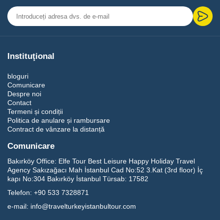
Instituţional
bloguri
Comunicare
Despre noi
Contact
Termeni și condiții
Politica de anulare și rambursare
Contract de vânzare la distanță
Comunicare
Bakırköy Office:
Elfe Tour Best Leisure Happy Holiday Travel
Agency Sakızağacı Mah İstanbul Cad No:52 3.Kat (3rd floor) İç
kapı No:304 Bakırköy İstanbul Türsab: 17582
Telefon:
+90 533 7328871
e-mail:
info@travelturkeyistanbultour.com