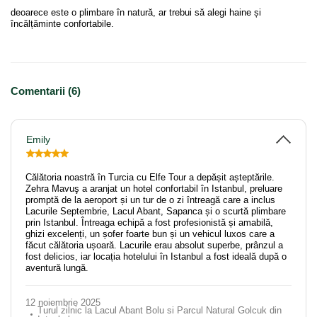
deoarece este o plimbare în natură, ar trebui să alegi haine și
încălțăminte confortabile.
Comentarii (6)
Emily
Călătoria noastră în Turcia cu Elfe Tour a depășit așteptările.
Zehra Mavuş a aranjat un hotel confortabil în Istanbul, preluare
promptă de la aeroport și un tur de o zi întreagă care a inclus
Lacurile Septembrie, Lacul Abant, Sapanca și o scurtă plimbare
prin Istanbul. Întreaga echipă a fost profesionistă și amabilă,
ghizi excelenți, un șofer foarte bun și un vehicul luxos care a
făcut călătoria ușoară. Lacurile erau absolut superbe, prânzul a
fost delicios, iar locația hotelului în Istanbul a fost ideală după o
aventură lungă.
12 noiembrie 2025
Turul zilnic la Lacul Abant Bolu si Parcul Natural Golcuk din