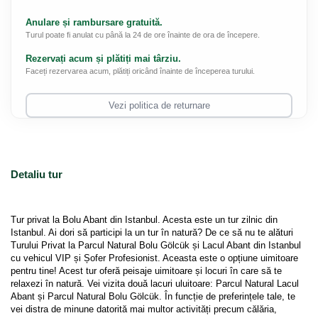
Anulare și rambursare gratuită.
Turul poate fi anulat cu până la 24 de ore înainte de ora de începere.
Rezervați acum și plătiți mai târziu.
Faceți rezervarea acum, plătiți oricând înainte de începerea turului.
Vezi politica de returnare
Detaliu tur
Tur privat la Bolu Abant din Istanbul. Acesta este un tur zilnic din 
Istanbul. Ai dori să participi la un tur în natură? De ce să nu te alături 
Turului Privat la Parcul Natural Bolu Gölcük și Lacul Abant din Istanbul 
cu vehicul VIP și Șofer Profesionist. Aceasta este o opțiune uimitoare 
pentru tine! Acest tur oferă peisaje uimitoare și locuri în care să te 
relaxezi în natură. Vei vizita două lacuri uluitoare: Parcul Natural Lacul 
Abant și Parcul Natural Bolu Gölcük. În funcție de preferințele tale, te 
vei distra de minune datorită mai multor activități precum călăria, 