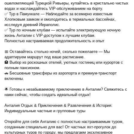
ошеломляющей Турецкой Ривьеры, купайтесь в кристально чистых 
водах и наслаждайтесь VIP-обслуживанием на борту.
✅ Тур в Памуккале — Наблюдайте за всемирно известным 
Хлопковым замком и омолодитесь в термальных бассейнах, 
исследуя древний Иераполис.
✅ Тур по ночным клубам — испытайте электризующую ночную 
жизнь Анталии с VIP-доступом к лучшим клубам.
Полностью настраиваемая продолжительность и опыт
📅 Оставайтесь столько ночей, сколько пожелаете — Мы 
адаптируем маршрут под ваше расписание.
🏨 Выбор из роскошных отелей, уютных гостиниц или курортов с 
полным пансионом.
🚗 Бесшовные трансферы из аэропорта и премиум-транспорт 
включены.
🌟 Готовы к незабываемому приключению в Анталии? Свяжитесь с 
нами сейчас, чтобы создать идеальный отдых!
Анталия Отдых & Приключения & Развлечения & История: 
Индивидуальные частные и групповые туры
Откройте для себя Анталию с полностью настраиваемым туром, 
созданным специально для вас! От частных яхт-прогулок до 
культурных туров по городу, мы предлагаем эксклюзивное 