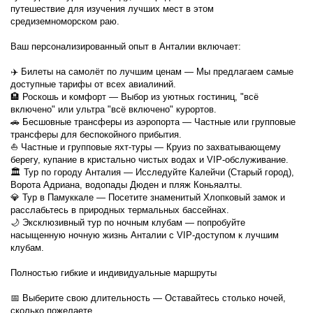
путешествие для изучения лучших мест в этом 
средиземноморском раю.
Ваш персонализированный опыт в Анталии включает:
✈️ Билеты на самолёт по лучшим ценам — Мы предлагаем самые 
доступные тарифы от всех авиалиний.
🏨 Роскошь и комфорт — Выбор из уютных гостиниц, "всё 
включено" или ультра "всё включено" курортов.
🚗 Бесшовные трансферы из аэропорта — Частные или групповые 
трансферы для беспокойного прибытия.
⛵ Частные и групповые яхт-туры — Круиз по захватывающему 
берегу, купание в кристально чистых водах и VIP-обслуживание.
🏛️ Тур по городу Анталия — Исследуйте Калейчи (Старый город), 
Ворота Адриана, водопады Дюден и пляж Коньяалты.
💎 Тур в Памуккале — Посетите знаменитый Хлопковый замок и 
расслабьтесь в природных термальных бассейнах.
🌙 Эксклюзивный тур по ночным клубам — попробуйте 
насыщенную ночную жизнь Анталии с VIP-доступом к лучшим 
клубам.
Полностью гибкие и индивидуальные маршруты
📅 Выберите свою длительность — Оставайтесь столько ночей, 
сколько пожелаете.