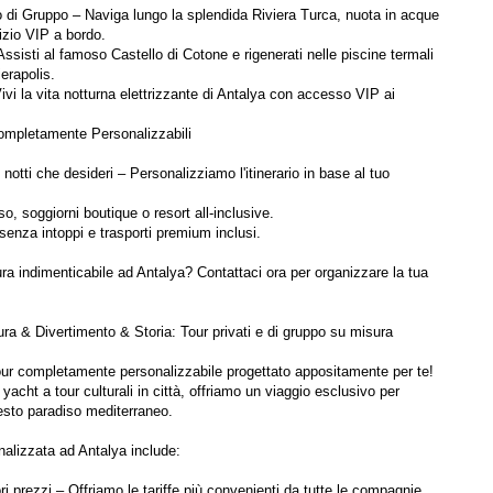
​o di Gruppo – Naviga lungo la splendida Riviera Turca, nuota in acque 
ervizio VIP a bordo.
sisti al famoso Castello di Cotone e rigenerati nelle piscine termali 
ierapolis.
vi la vita notturna elettrizzante di Antalya con accesso VIP ai 
ompletamente Personalizzabili
 notti che desideri – Personalizziamo l'itinerario in base al tuo 
so, soggiorni boutique o resort all-inclusive.
 senza intoppi e trasporti premium inclusi.
ra indimenticabile ad Antalya? Contattaci ora per organizzare la tua 
a & Divertimento & Storia: Tour privati ​​e di gruppo su misura
our completamente personalizzabile progettato appositamente per te! 
yacht a tour culturali in città, offriamo un viaggio esclusivo per 
uesto paradiso mediterraneo.
alizzata ad Antalya include:
iori prezzi – Offriamo le tariffe più convenienti da tutte le compagnie 