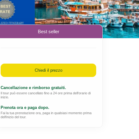
Best seller
Chiedi il prezzo
Cancellazione e rimborso gratuiti.
Il tour può essere cancellato fino a 24 ore prima dell'orario di
inizio.
Prenota ora e paga dopo.
Fai la tua prenotazione ora, paga in qualsiasi momento prima
dell'inizio del tour.