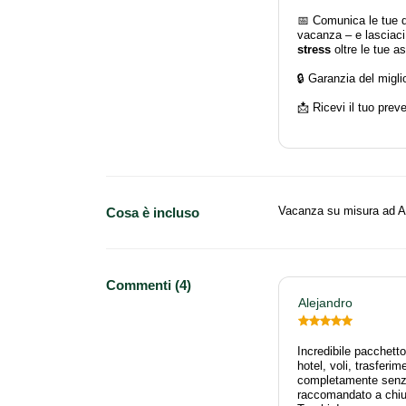
📅 Comunica le tue d
vacanza – e lasciac
stress
oltre le tue as
🔒 Garanzia del migli
📩 Ricevi il tuo prev
Vacanza su misura ad A
Cosa è incluso
Commenti (4)
Alejandro
Incredibile pacchett
hotel, voli, trasferim
completamente senza 
raccomandato a chiu