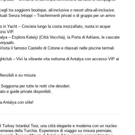
li tra soggiorni boutique, all-inclusive o resort ultra-all-inclusive.
uali Senza Intoppi – Trasferimenti privati ​​o di gruppo per un arrivo 
ppo in Yacht – Crociera lungo la costa mozzafiato, nuota in acque 
vizio VIP.
ntalya – Esplora Kaleiçi (Città Vecchia), la Porta di Adriano, le cascate 
onyaaltı.
sita il famoso Castello di Cotone e rilassati nelle piscine termali 
ghtclub – Vivi la vibrante vita notturna di Antalya con accesso VIP ai 
lessibili e su misura
 Soggiorna per tutte le notti che desideri.
to e guide private disponibili.
a Antalya con stile!
l Turkey Istanbul Tour, una città elegante e moderna con un nucleo
terranea della Turchia. Esperienze di viaggio su misura premiate,