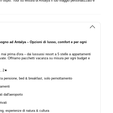
stri ospiti. Tour su Misura di Antalya Il tuo viaggio personalizzato e
sogno ad Antalya – Opzioni di lusso, comfort e per ogni
mai prima d'ora – dai lussuosi resort a 5 stelle a appartamenti
private. Offriamo pacchetti vacanza su misura per ogni budget e
★, 2★
za pensione, bed & breakfast, solo pernottamento
tamenti
ti dall'aeroporto
ivati
ing, esperienze di natura & cultura