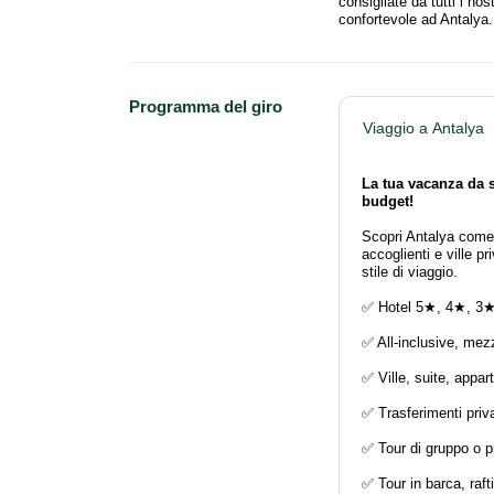
consigliate da tutti i no
confortevole ad Antalya.
Programma del giro
Viaggio a Antalya
La tua vacanza da 
budget!
Scopri Antalya come 
accoglienti e ville 
stile di viaggio.
✅ Hotel 5★, 4★, 3
✅ All-inclusive, mez
✅ Ville, suite, appar
✅ Trasferimenti priva
✅ Tour di gruppo o pr
✅ Tour in barca, raft