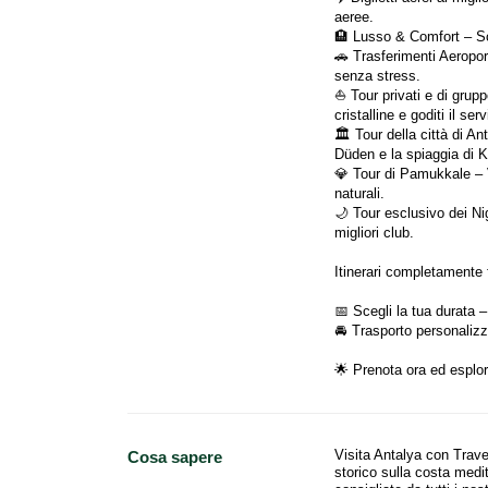
aeree.
🏨 Lusso & Comfort – Sceg
🚗 Trasferimenti Aeroport
senza stress.
⛵ Tour privati ​​e di gru
cristalline e goditi il ​​ser
🏛️ Tour della città di A
Düden e la spiaggia di K
💎 Tour di Pamukkale – Vi
naturali.
🌙 Tour esclusivo dei Ni
migliori club.
Itinerari completamente f
📅 Scegli la tua durata –
🚘 Trasporto personalizza
🌟 Prenota ora ed esplor
Visita Antalya con Trave
Cosa sapere
storico sulla costa medi