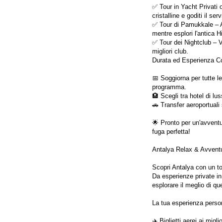
✅ Tour in Yacht Privati ​
cristalline e goditi il ​​s
✅ Tour di Pamukkale – As
mentre esplori l'antica H
✅ Tour dei Nightclub – Vi
migliori club.
Durata ed Esperienza C
📅 Soggiorna per tutte le
programma.
🏨 Scegli tra hotel di lus
🚗 Transfer aeroportuali
🌟 Pronto per un'avventu
fuga perfetta!
Antalya Relax & Avventur
Scopri Antalya con un t
Da esperienze private in 
esplorare il meglio di q
La tua esperienza person
✈️ Biglietti aerei ai migl