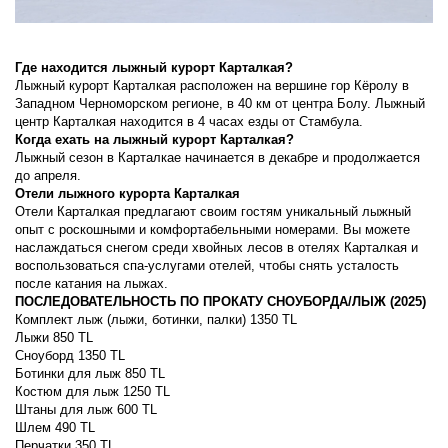
Где находится лыжный курорт Карталкая?
Лыжный курорт Карталкая расположен на вершине гор Кёролу в 
Западном Черноморском регионе, в 40 км от центра Болу. Лыжный 
центр Карталкая находится в 4 часах езды от Стамбула.
Когда ехать на лыжный курорт Карталкая?
Лыжный сезон в Карталкае начинается в декабре и продолжается 
до апреля.
Отели лыжного курорта Карталкая
Отели Карталкая предлагают своим гостям уникальный лыжный 
опыт с роскошными и комфортабельными номерами. Вы можете 
наслаждаться снегом среди хвойных лесов в отелях Карталкая и 
воспользоваться спа-услугами отелей, чтобы снять усталость 
после катания на лыжах.
ПОСЛЕДОВАТЕЛЬНОСТЬ ПО ПРОКАТУ СНОУБОРДА/ЛЫЖ (2025)
Комплект лыж (лыжи, ботинки, палки) 1350 TL
Лыжи 850 TL
Сноуборд 1350 TL
Ботинки для лыж 850 TL
Костюм для лыж 1250 TL
Штаны для лыж 600 TL
Шлем 490 TL
Перчатки 350 TL