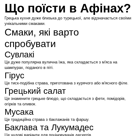
Що поїсти в Афінах?
Грецька кухня дуже близька до турецької, але відзначається своїми 
унікальними смаками.
Смаки, які варто 
спробувати
Сувлакі
Це дуже популярна вулична їжа, яка складається з м'яса на 
шампурах, поданого в піті.
Гірус
Це тиск-подібна страва, приготована з курячого або м'ясного філе.
Грецький салат
Це знамените грецьке блюдо, що складається з фети, помідорів, 
огірків та оливок.
Мусака
Це традиційна страва з баклажанів та фаршу.
Баклава та Лукумадес
Це чудові варіанти для поціновувачів десертів.