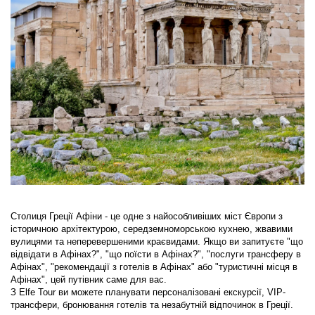
Столиця Греції Афіни - це одне з найособливіших міст Європи з 
історичною архітектурою, середземноморською кухнею, жвавими 
вулицями та неперевершеними краєвидами. Якщо ви запитуєте "що 
відвідати в Афінах?", "що поїсти в Афінах?", "послуги трансферу в 
Афінах", "рекомендації з готелів в Афінах" або "туристичні місця в 
Афінах", цей путівник саме для вас.
З Elfe Tour ви можете планувати персоналізовані екскурсії, VIP-
трансфери, бронювання готелів та незабутній відпочинок в Греції.