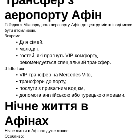
Трансфер з 
аеропорту Афін
Поїздка з Міжнародного аеропорту Афін до центру міста іноді може 
бути втомливою.
Зокрема:
Для сімей,
молодят,
гостей, які прагнуть VIP-комфорту, 
рекомендується спеціальний трансфер.
З Elfe Tour:
VIP трансфер на Mercedes Vito,
трансфери до порту,
послуги з приватним водієм,
допомога англійською або турецькою мовами.
Нічне життя в 
Афінах
Нічне життя в Афінах дуже жваве.
Особливо: