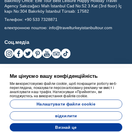
Bakırköy Office:
Elfe Tour Best Leisure Happy Holiday Travel
Agency Sakızağacı Mah İstanbul Cad No:52 3.Kat (3rd floor) İç
kapı No:304 Bakırköy İstanbul Türsab: 17582
Телефон:
+90 533 7328871
електронною поштою:
info@travelturkeyistanbultour.com
Соц.медіа
Ми цінуємо вашу конфіденційність
Ми використовуємо файли cookie, щоб покращити роботу веб-
переглядача, показувати персоналізовану рекламу чи вміст і
аналізувати наш трафік. Натиснувши «Прийняти», ви
погоджуєтесь на використання файлів cookie.
17582
Налаштувати файли cookie
BEST LEISURE HAPPY HOLIDAY TRAVEL AGENCY - 17582
відхилити
Розроблено
Визнай це