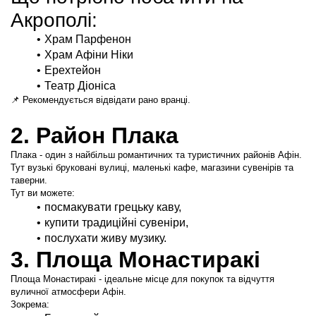
Акрополі:
Храм Парфенон
Храм Афіни Ніки
Ерехтейон
Театр Діоніса
📌 Рекомендується відвідати рано вранці.
2. Район Плака
Плака - один з найбільш романтичних та туристичних районів Афін. 
Тут вузькі бруковані вулиці, маленькі кафе, магазини сувенірів та 
таверни.
Тут ви можете:
посмакувати грецьку каву,
купити традиційні сувеніри,
послухати живу музику.
3. Площа Монастиракі
Площа Монастиракі - ідеальне місце для покупок та відчуття 
вуличної атмосфери Афін.
Зокрема: