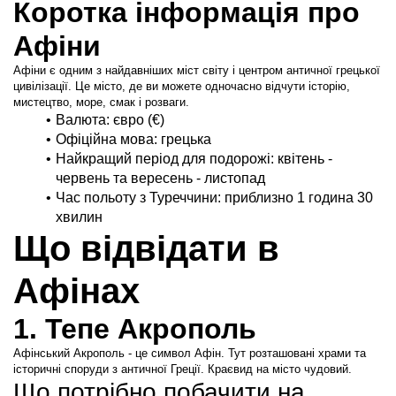
Коротка інформація про 
Афіни
Афіни є одним з найдавніших міст світу і центром античної грецької 
цивілізації. Це місто, де ви можете одночасно відчути історію, 
мистецтво, море, смак і розваги.
Валюта: євро (€)
Офіційна мова: грецька
Найкращий період для подорожі: квітень - 
червень та вересень - листопад
Час польоту з Туреччини: приблизно 1 година 30 
хвилин
Що відвідати в 
Афінах
1. Тепе Акрополь
Афінський Акрополь - це символ Афін. Тут розташовані храми та 
історичні споруди з античної Греції. Краєвид на місто чудовий.
Що потрібно побачити на 