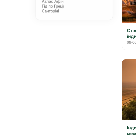
Атлас Афін
Гід по Греції
Санторіні
Ств
інд
08-0
Інд
мес