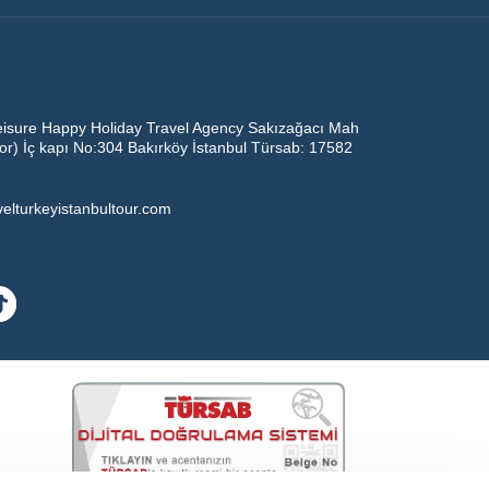
eisure Happy Holiday Travel Agency Sakızağacı Mah
oor) İç kapı No:304 Bakırköy İstanbul Türsab: 17582
velturkeyistanbultour.com
17582