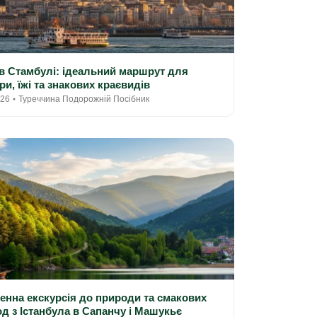
 в Стамбулі: ідеальний маршрут для
ри, їжі та знакових краєвидів
026
Туреччина Подорожній Посібник
нна екскурсія до природи та смакових
д з Істанбула в Сапанчу і Машукьє