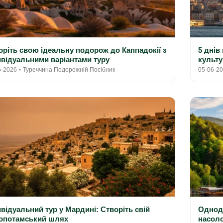
оріть свою ідеальну подорож до Каппадокії з
5 днів
ивідуальними варіантами туру
культу
6-2026
Туреччина Подорожній Посібник
05-06-2
ивідуальний тур у Мардині: Створіть свій
Одноде
опотамський шлях
насоло