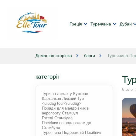
Греція
Туреччина
Дубай
Домашня сторінка
блоги
Туреччина По
категорії
Ту
6 Блог
Тури на лижах у Куртепе
Карталкая Лижний Тур
<uludag tour</uludag>
Поради для мандрівників
аеропорту Стамбул
Готелі Стамбула
Посібник по подорожам до
Стамбула
Туреччина Подорожній Посібник