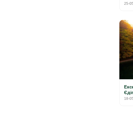
25-0
Екс
Єдіг
18-0