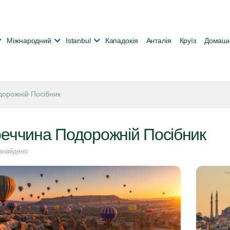
Міжнародний
Іstanbul
Кападокія
Анталія
Круїз
Домашн
дорожній Посібник
реччина Подорожній Посібник
 знайдено