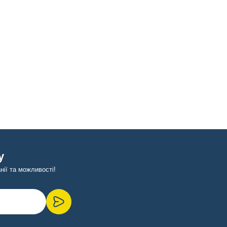
у
ії та можливості!