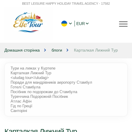
BEST LEISURE HAPPY HOLIDAY TRAVEL AGENCY - 17582
EUR
Домашня сторінка
блоги
Карталкая Лижний Тур
Тури на лижах у Куртепе
Карталкая Лижний Тур
<uludag tour</uludag>
Поради для мандрівників аеропорту Стамбул
Готелі Стамбула
Посібник по подорожам до Стамбула
Туреччина Подорожній Посібник
Атлас Афін
Гід по Греції
Санторіні
Карталкая Лижний Тур