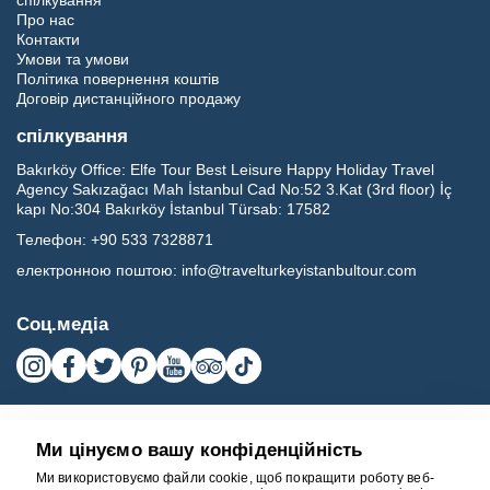
спілкування
Про нас
Контакти
Умови та умови
Політика повернення коштів
Договір дистанційного продажу
спілкування
Bakırköy Office:
Elfe Tour Best Leisure Happy Holiday Travel
Agency Sakızağacı Mah İstanbul Cad No:52 3.Kat (3rd floor) İç
kapı No:304 Bakırköy İstanbul Türsab: 17582
Телефон:
+90 533 7328871
електронною поштою:
info@travelturkeyistanbultour.com
Соц.медіа
Ми цінуємо вашу конфіденційність
Ми використовуємо файли cookie, щоб покращити роботу веб-