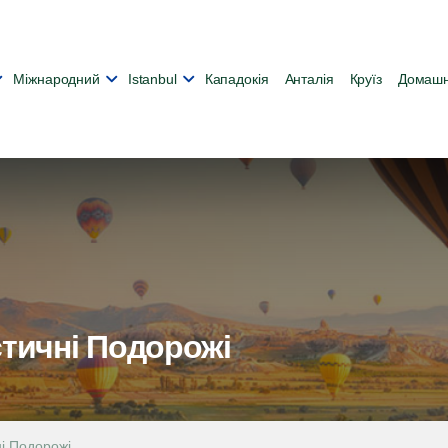
Міжнародний
Іstanbul
Кападокія
Анталія
Круїз
Домашн
стичні Подорожі
ні Подорожі