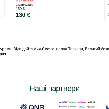
%13 знижка
Стартова ціна
150 €
130 €
урами. Відвідайте Айя-Софію, палац Топкапи, Великий база
раз.
Наші партнери