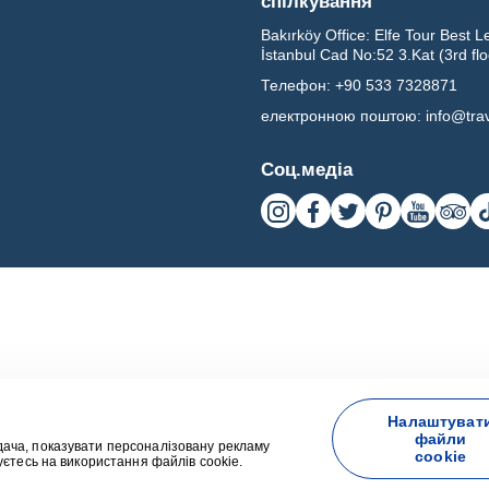
спілкування
Bakırköy Office:
Elfe Tour Best L
İstanbul Cad No:52 3.Kat (3rd fl
Телефон:
+90 533 7328871
електронною поштою:
info@tra
Соц.медіа
Налаштуват
файли
ача, показувати персоналізовану рекламу
cookie
уєтесь на використання файлів cookie.
Розроблено