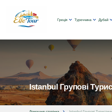
Греція
Туреччина
Дубай
Іstanbul Групові Тури
Домашня сторінка
Іstanbul Групові Туристич