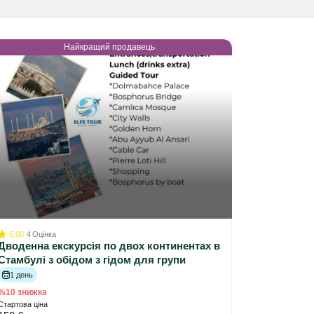
Найкращий продавець
5.00
4
Оцінка
Дводенна екскурсія по двох континентах в
Стамбулі з обідом з гідом для групи
1 день
%10 знижка
Стартова ціна