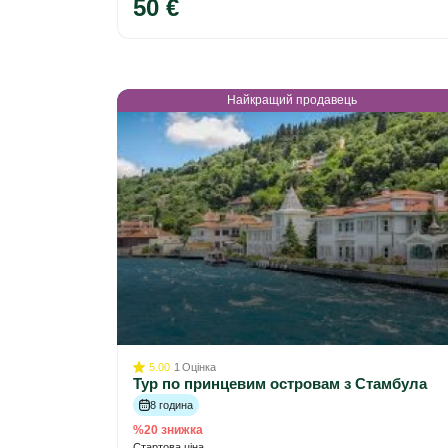
50 €
Найкращий продавець
5.00
1
Оцінка
Тур по принцевим островам з Стамбула
8 година
%20 знижка
Стартова ціна