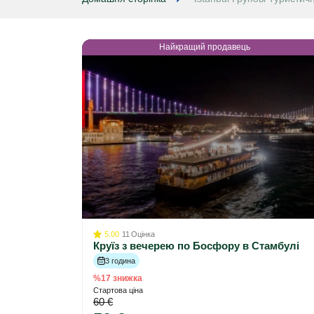
Найкращий продавець
5.00
11
Оцінка
Круїз з вечерею по Босфору в Стамбулі
3 година
%17 знижка
Стартова ціна
60 €