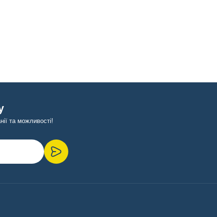
у
ії та можливості!