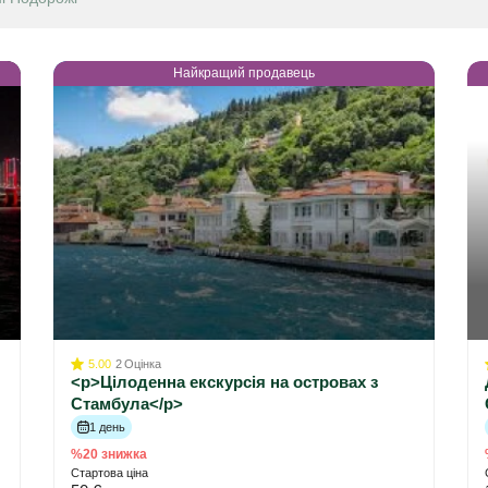
Найкращий продавець
5.00
2
Оцінка
<p>Цілоденна екскурсія на островах з
Стамбула</p>
1 день
%20 знижка
Стартова ціна