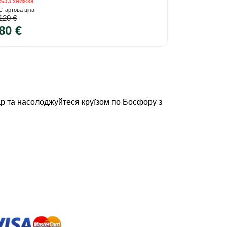
%33 знижка
Стартова ціна
120 €
80 €
р та насолоджуйтеся круїзом по Босфору з