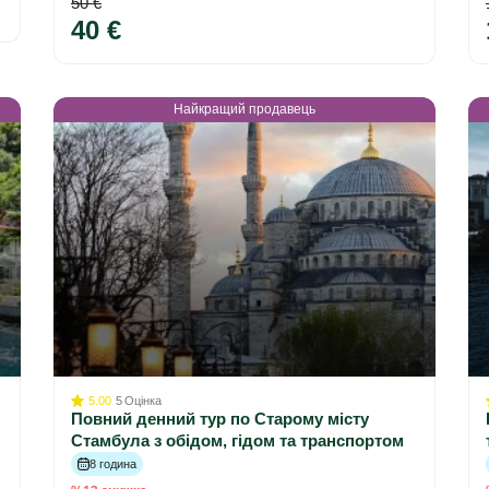
50 €
40 €
Найкращий продавець
5.00
5
Оцінка
Повний денний тур по Старому місту
Стамбула з обідом, гідом та транспортом
8 година