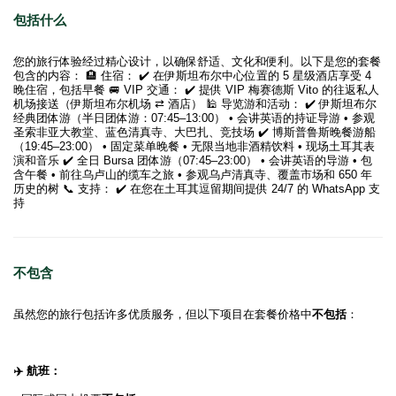
包括什么
您的旅行体验经过精心设计，以确保舒适、文化和便利。以下是您的套餐
包含的内容： 🏨 住宿： ✔️ 在伊斯坦布尔中心位置的 5 星级酒店享受 4
晚住宿，包括早餐 🚐 VIP 交通： ✔️ 提供 VIP 梅赛德斯 Vito 的往返私人
机场接送（伊斯坦布尔机场 ⇄ 酒店） 🕌 导览游和活动： ✔️ 伊斯坦布尔
经典团体游（半日团体游：07:45–13:00） • 会讲英语的持证导游 • 参观
圣索非亚大教堂、蓝色清真寺、大巴扎、竞技场 ✔️ 博斯普鲁斯晚餐游船
（19:45–23:00） • 固定菜单晚餐 • 无限当地非酒精饮料 • 现场土耳其表
演和音乐 ✔️ 全日 Bursa 团体游（07:45–23:00） • 会讲英语的导游 • 包
含午餐 • 前往乌卢山的缆车之旅 • 参观乌卢清真寺、覆盖市场和 650 年
历史的树 📞 支持： ✔️ 在您在土耳其逗留期间提供 24/7 的 WhatsApp 支
持
不包含
虽然您的旅行包括许多优质服务，但以下项目在套餐价格中
不包括
：
✈️ 航班：