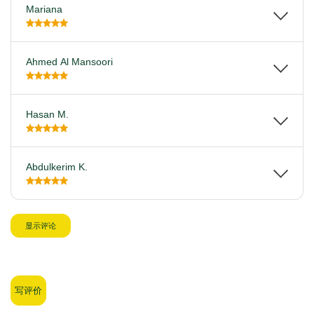
Mariana
Ahmed Al Mansoori
Hasan M.
Abdulkerim K.
显示评论
写评价