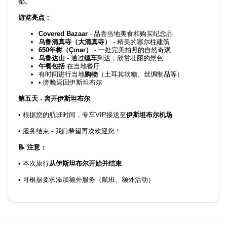
都。
游览亮点：
Covered Bazaar
- 品尝当地美食和购买纪念品
乌鲁清真寺（大清真寺）
- 精美的塞尔柱建筑
650年树（Çınar）
- 一处完美拍照的自然奇观
乌鲁达山
- 通过
缆车
到达，欣赏壮丽的景色
午餐包括
在当地餐厅
有时间进行当地
购物
（土耳其软糖、丝绸制品等）
• 傍晚返回伊斯坦布尔
第五天 - 离开伊斯坦布尔
• 根据您的航班时间，专车VIP接送至
伊斯坦布尔机场
• 服务结束 - 我们希望再次欢迎您！
📝 注意：
• 本次旅行
从伊斯坦布尔开始并结束
• 可根据要求添加额外服务（航班、额外活动）