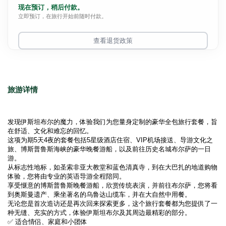
现在预订，稍后付款。
立即预订，在旅行开始前随时付款。
查看退货政策
旅游详情
发现伊斯坦布尔的魔力，体验我们为您量身定制的豪华全包旅行套餐，旨
在舒适、文化和难忘的回忆。
这项为期5天4夜的套餐包括5星级酒店住宿、VIP机场接送、导游文化之
旅、博斯普鲁斯海峡的豪华晚餐游船，以及前往历史名城布尔萨的一日
游。
从标志性地标，如圣索非亚大教堂和蓝色清真寺，到在大巴扎的地道购物
体验，您将由专业的英语导游全程陪同。
享受惬意的博斯普鲁斯晚餐游船，欣赏传统表演，并前往布尔萨，您将看
到奥斯曼遗产、乘坐著名的乌鲁达山缆车，并在大自然中用餐。
无论您是首次造访还是再次回来探索更多，这个旅行套餐都为您提供了一
种无缝、充实的方式，体验伊斯坦布尔及其周边最精彩的部分。
✅ 适合情侣、家庭和小团体