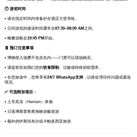
🕐 游览时间
• 请在指定时间内准备好在酒店大堂等候。
• 日间游览的接送时间通常在
07:30–08:00 AM
之间。
• 晚餐游船在
19:45 PM
开始。
🧾 预订注意事项
• 博物馆入场费不包含在内——门票可以现场购买。
• 请提前告知我们您的
饮食限制
、过敏或特殊协助需求。
• 在您旅途中，您将享有
24/7 WhatsApp支持
，以便处理任何问题或紧急
情况。
✅ 可选附加项目：
• 土耳其浴（Hamam）体验
• 日落博斯普鲁斯海峡游艇巡游
• 额外的伊斯坦布尔或卡帕多西亚旅游