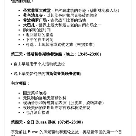
包括的亮点：
圣索非亚大教堂
- 拜占庭建筑的奇迹（穆斯林免费入场）
蓝色清真寺
- 以其蓝色伊兹尼克瓷砖而闻名
希波德罗广场
- 古代战车比赛的场地
大巴扎
- 世界上最大和最古老的封闭市场之一
购物和拍照时间
• 返回酒店的接送
• 下午的自由时间
• 可选：土耳其浴或购物之旅（根据要求）
第三天 - 博斯普鲁斯晚餐游船（晚上：19:45–23:00）
• 自由早晨用于个人活动或放松
• 晚上享受梦幻般的
博斯普鲁斯晚餐游船
包含项目：
固定菜单晚餐
无限制的当地无酒精饮料
现场音乐和传统舞蹈表演（肚皮舞、旋转舞者）
夜晚美丽的伊斯坦布尔宫殿和桥梁景观
• 包含酒店接送
第四天 - 全日 Bursa 游览（07:45–23:00）
享受前往 Bursa 的风景驱动和渡轮之旅 - 奥斯曼帝国的第一个首