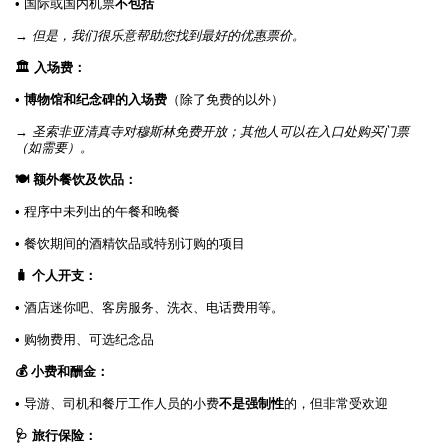
• 国际或国内机票
不包括
→
但是，我们很乐意帮助您找到最好的优惠票价。
🏛️ 入场费：
•
博物馆和纪念碑的入场费
（除了免费的以外）
→
圣索非亚清真寺对穆斯林免费开放；其他人可以在入口处购买门票
（如需要）。
🍽️ 额外餐饮及饮品：
• 程序中未列出的午餐和晚餐
• 餐饮期间的酒精饮品或特别订购的项目
🧳 个人开支：
• 酒店迷你吧、客房服务、洗衣、电话费用等。
• 购物费用、可选纪念品
💰 小费和酬金：
• 导游、司机和餐厅工作人员的小费
不是强制性
的，但非常受欢迎
🩺 旅行保险：