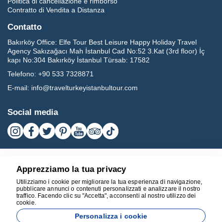
Politica di cancellazione e rimborso
Contratto di Vendita a Distanza
Contatto
Bakırköy Office:
Elfe Tour Best Leisure Happy Holiday Travel
Agency Sakızağacı Mah İstanbul Cad No:52 3.Kat (3rd floor) İç
kapı No:304 Bakırköy İstanbul Türsab: 17582
Telefono:
+90 533 7328871
E-mail:
info@travelturkeyistanbultour.com
Social media
Apprezziamo la tua privacy
Utilizziamo i cookie per migliorare la tua esperienza di navigazione,
pubblicare annunci o contenuti personalizzati e analizzare il nostro
traffico. Facendo clic su "Accetta", acconsenti al nostro utilizzo dei
cookie.
17582
Personalizza i cookie
BEST LEISURE HAPPY HOLIDAY TRAVEL AGENCY - 17582