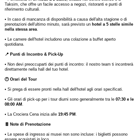
Taksim, che offre un facile accesso a negozi, ristoranti e punti di
riferimento culturali.
• In caso di mancanza di disponibilità a causa dell'alta stagione o di
prenotazioni dell'ultimo minuto, sarà previsto un
hotel a 5 stelle simile
nella stessa area
.
• Le camere dell'hotel includono una colazione a buffet aperto
quotidiana.
📍 Punti di Incontro & Pick-Up
• Non devi preoccuparti dei punti di incontro: il nostro team ti incontrerà
direttamente nella hall del tuo hotel.
🕐 Orari del Tour
• Si prega di essere pronti nella hall dell'hotel agli orari specificati.
• Gli orari di pick-up per i tour diurni sono generalmente tra le
07:30 e le
08:00 AM
.
• La Crociera Cena inizia alle
19:45 PM
.
🧾 Note di Prenotazione
• Le spese di ingresso ai musei non sono incluse: i biglietti possono
essere acquistati in loco.