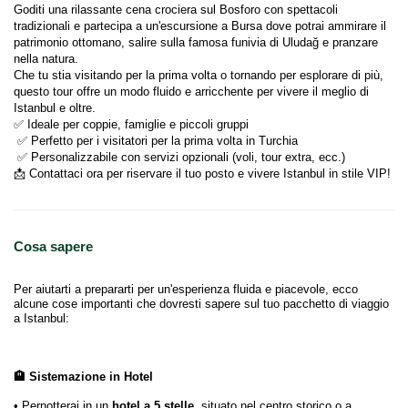
Goditi una rilassante cena crociera sul Bosforo con spettacoli 
tradizionali e partecipa a un'escursione a Bursa dove potrai ammirare il 
patrimonio ottomano, salire sulla famosa funivia di Uludağ e pranzare 
nella natura.
Che tu stia visitando per la prima volta o tornando per esplorare di più, 
questo tour offre un modo fluido e arricchente per vivere il meglio di 
Istanbul e oltre.
✅ Ideale per coppie, famiglie e piccoli gruppi
 ✅ Perfetto per i visitatori per la prima volta in Turchia
 ✅ Personalizzabile con servizi opzionali (voli, tour extra, ecc.)
📩 Contattaci ora per riservare il tuo posto e vivere Istanbul in stile VIP!
Cosa sapere
Per aiutarti a prepararti per un'esperienza fluida e piacevole, ecco
alcune cose importanti che dovresti sapere sul tuo pacchetto di viaggio
a Istanbul:
🏨 Sistemazione in Hotel
• Pernotterai in un
hotel a 5 stelle
, situato nel centro storico o a