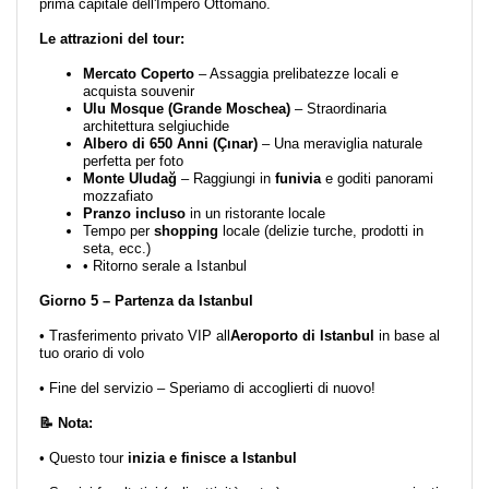
prima capitale dell'Impero Ottomano.
Le attrazioni del tour:
Mercato Coperto
– Assaggia prelibatezze locali e
acquista souvenir
Ulu Mosque (Grande Moschea)
– Straordinaria
architettura selgiuchide
Albero di 650 Anni (Çınar)
– Una meraviglia naturale
perfetta per foto
Monte Uludağ
– Raggiungi in
funivia
e goditi panorami
mozzafiato
Pranzo incluso
in un ristorante locale
Tempo per
shopping
locale (delizie turche, prodotti in
seta, ecc.)
• Ritorno serale a Istanbul
Giorno 5 – Partenza da Istanbul
• Trasferimento privato VIP all
Aeroporto di Istanbul
in base al
tuo orario di volo
• Fine del servizio – Speriamo di accoglierti di nuovo!
📝 Nota:
• Questo tour
inizia e finisce a Istanbul