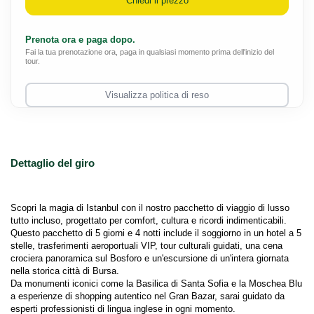
Chiedi il prezzo
Prenota ora e paga dopo.
Fai la tua prenotazione ora, paga in qualsiasi momento prima dell'inizio del
tour.
Visualizza politica di reso
Dettaglio del giro
Scopri la magia di Istanbul con il nostro pacchetto di viaggio di lusso 
tutto incluso, progettato per comfort, cultura e ricordi indimenticabili.
Questo pacchetto di 5 giorni e 4 notti include il soggiorno in un hotel a 5 
stelle, trasferimenti aeroportuali VIP, tour culturali guidati, una cena 
crociera panoramica sul Bosforo e un'escursione di un'intera giornata 
nella storica città di Bursa.
Da monumenti iconici come la Basilica di Santa Sofia e la Moschea Blu 
a esperienze di shopping autentico nel Gran Bazar, sarai guidato da 
esperti professionisti di lingua inglese in ogni momento.