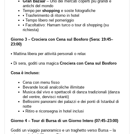
Gran Bazaar
– Uno dei mercati coperti più grandi e
antichi del mondo
Tempo per
shopping
e soste fotografiche
• Trasferimento di ritorno in hotel
• Tempo libero nel pomeriggio
• Facoltativo: Hamam turco o tour di shopping (su
richiesta)
Giorno 3 – Crociera con Cena sul Bosforo (Sera: 19:45–
23:00)
• Mattina libera per attività personali o relax
• Di sera, goditi una magica
Crociera con Cena sul Bosforo
Cosa è incluso:
Cena con menu fisso
Bevande locali analcoliche illimitate
Musica dal vivo e spettacoli di danza tradizionali (danza
del ventre, dervisci rotanti)
Bellissimi panorami dei palazzi e dei ponti di Istanbul di
notte
• Ritiro e riconsegna in hotel inclusi
Giorno 4 – Tour di Bursa di un Giorno Intero (07:45–23:00)
Goditi un viaggio panoramico e un traghetto verso Bursa – la