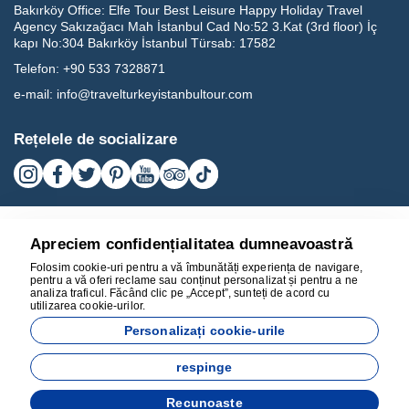
Bakırköy Office:
Elfe Tour Best Leisure Happy Holiday Travel
Agency Sakızağacı Mah İstanbul Cad No:52 3.Kat (3rd floor) İç
kapı No:304 Bakırköy İstanbul Türsab: 17582
Telefon:
+90 533 7328871
e-mail:
info@travelturkeyistanbultour.com
Rețelele de socializare
Apreciem confidențialitatea dumneavoastră
Folosim cookie-uri pentru a vă îmbunătăți experiența de navigare,
pentru a vă oferi reclame sau conținut personalizat și pentru a ne
analiza traficul. Făcând clic pe „Accept”, sunteți de acord cu
utilizarea cookie-urilor.
17582
Personalizați cookie-urile
BEST LEISURE HAPPY HOLIDAY TRAVEL AGENCY - 17582
respinge
Dezvoltat de
Recunoaste