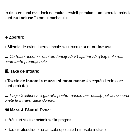
În timp ce turul dvs. include multe servicii premium, următoarele articole
sunt
nu incluse
în prețul pachetului:
✈️ Zboruri:
• Biletele de avion internaționale sau interne sunt
nu incluse
→
Cu toate acestea, suntem fericiți să vă ajutăm să găsiți cele mai
bune tarife promoționale.
🏛️ Taxe de Intrare:
•
Taxele de intrare la muzeu și monumente
(exceptând cele care
sunt gratuite)
→
Hagia Sophia este gratuită pentru musulmani; ceilalți pot achiziționa
bilete la intrare, dacă doresc.
🍽️ Mese & Băuturi Extra:
• Prânzuri și cine neincluse în program
• Băuturi alcoolice sau articole speciale la mesele incluse