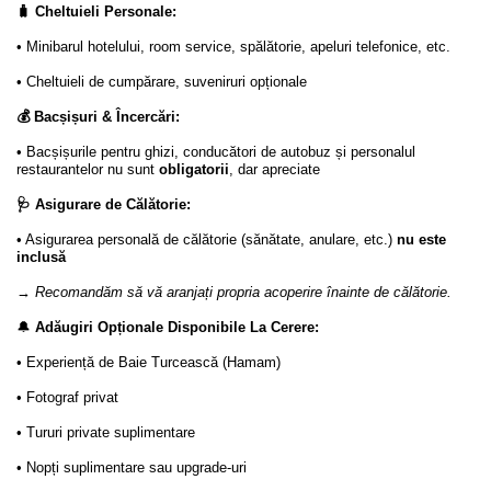
🧳 Cheltuieli Personale:
• Minibarul hotelului, room service, spălătorie, apeluri telefonice, etc.
• Cheltuieli de cumpărare, suveniruri opționale
💰 Bacșișuri & Încercări:
• Bacșișurile pentru ghizi, conducători de autobuz și personalul
restaurantelor nu sunt
obligatorii
, dar apreciate
🩺 Asigurare de Călătorie:
• Asigurarea personală de călătorie (sănătate, anulare, etc.)
nu este
inclusă
→
Recomandăm să vă aranjați propria acoperire înainte de călătorie.
🔔
Adăugiri Opționale Disponibile La Cerere:
• Experiență de Baie Turcească (Hamam)
• Fotograf privat
• Tururi private suplimentare
• Nopți suplimentare sau upgrade-uri