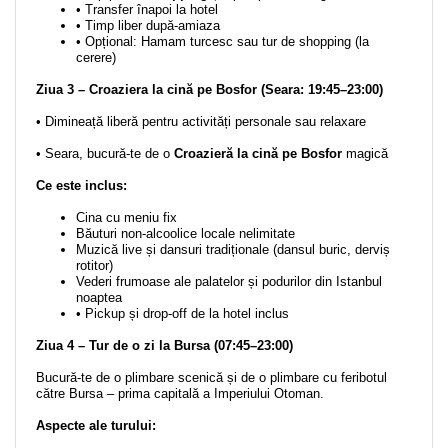
• Transfer înapoi la hotel
• Timp liber după-amiaza
• Opțional: Hamam turcesc sau tur de shopping (la
cerere)
Ziua 3 – Croaziera la cină pe Bosfor (Seara: 19:45–23:00)
• Dimineață liberă pentru activități personale sau relaxare
• Seara, bucură-te de o
Croazieră la cină pe Bosfor
magică
Ce este inclus:
Cina cu meniu fix
Băuturi non-alcoolice locale nelimitate
Muzică live și dansuri tradiționale (dansul buric, derviș
rotitor)
Vederi frumoase ale palatelor și podurilor din Istanbul
noaptea
• Pickup și drop-off de la hotel inclus
Ziua 4 – Tur de o zi la Bursa (07:45–23:00)
Bucură-te de o plimbare scenică și de o plimbare cu feribotul
către Bursa – prima capitală a Imperiului Otoman.
Aspecte ale turului: