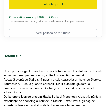
Intreaba pretul
Rezervați acum și plătiți mai târziu.
Faceți rezervarea acum, plătiți oricând înainte de începerea turului.
Vezi politica de returnare
Detaliu tur
Descoperiți magia Istanbulului cu pachetul nostru de călătorie de lux all-
inclusive, creat pentru confort, cultură și amintiri de neuitat.
Această ofertă de 5 zile și 4 nopți include cazare la un hotel de 5 stele, 
transferuri VIP de la și către aeroport, tururi culturale ghidate, o 
croazieră scenică cu cină pe Bosfor și o excursie de o zi în orașul 
istoric Bursa.
De la repere iconice precum Hagia Sofia și Moscheea Albastră, până la 
experiențe de shopping autentice în Marele Bazar, veți fi ghidați de 
experți profesioniști vorbitori de limba engleză la fiecare pas.