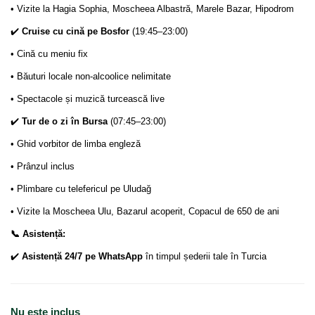
• Vizite la Hagia Sophia, Moscheea Albastră, Marele Bazar, Hipodrom
✔️
Cruise cu cină pe Bosfor
(19:45–23:00)
• Cină cu meniu fix
• Băuturi locale non-alcoolice nelimitate
• Spectacole și muzică turcească live
✔️
Tur de o zi în Bursa
(07:45–23:00)
• Ghid vorbitor de limba engleză
• Prânzul inclus
• Plimbare cu telefericul pe Uludağ
• Vizite la Moscheea Ulu, Bazarul acoperit, Copacul de 650 de ani
📞 Asistență:
✔️
Asistență 24/7 pe WhatsApp
în timpul șederii tale în Turcia
Nu este inclus