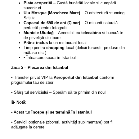
Piața acoperită
– Gustă bunătăți locale și cumpără
suveniruri
Ulu Mosque (Moscheea Mare)
– O arhitectură stunning
Seljuk
Copacul de 650 de ani (Çınar)
– O minună naturală
perfectă pentru fotografii
Muntele Uludağ
– Accesibil cu
telecabina
și bucură-te
de priveliști uluitoare
Prânz inclus
la un restaurant local
Timp pentru
shopping
local (delicii turcești, produse din
mătase etc.)
• Întoarcere seara în Istanbul
Ziua 5 – Plecarea din Istanbul
• Transfer privat VIP la
Aeroportul din Istanbul
conform
programului tău de zbor
• Sfârșitul serviciului – Sperăm să te primim din nou!
📝 Notă:
• Acest tur
începe și se termină în Istanbul
• Servicii opționale (zboruri, activități suplimentare) pot fi
adăugate la cerere