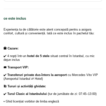
ce este inclus
Experiența ta de călătorie este atent concepută pentru a asigura
confort, cultură și conveniență. Iată ce este inclus în pachetul tău:
🏨 Cazare:
✔️ 4 nopți într-un
hotel de 5 stele
situat central în Istanbul, cu mic
dejun inclus
🚐 Transport VIP:
✔️
Transferuri private dus-întors la aeroport
cu Mercedes Vito VIP
(Aeroportul Istanbul ⇄ Hotel)
🕌 Tururi și activități ghidate:
✔️
Turul Clasic al Istanbulului
(tur de jumătate de zi: 07:45–13:00)
• Ghid licențiat vorbitor de limba engleză