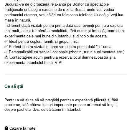
Bucurați-vă de o croazieră relaxantă pe Bosfor cu spectacole 
tradiționale și faceți o excursie de o zi la Bursa, unde veți vedea 
patrimoniul otoman, veți călări cu faimoasa teleferic Uludağ și veți lua 
masa în natură.
Indiferent dacă vizitați pentru prima dată sau reveniți pentru a explora 
mai mult, acest tur oferă o modalitate fără cusur și îmbogățitoare de a 
experimenta cele mai bune din Istanbul și dincolo de acesta.
✅ Ideal pentru cupluri, familii și grupuri mici
✅ Perfect pentru vizitatorii care vin pentru prima dată în Turcia
✅ Personalizabil cu servicii opționale (zboruri, tururi suplimentare etc.)
📩 Contactați-ne acum pentru a rezerva locul dumneavoastră și a 
experimenta Istanbulul în stil VIP!
Ce să știi
Pentru a vă ajuta să vă pregătiți pentru o experiență plăcută și fără
probleme, iată câteva lucruri importante pe care ar trebui să le știți
despre pachetul dvs. de călătorie în Istanbul:
🏨 Cazare la hotel