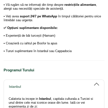
• Vă rugăm să ne informați din timp despre
restricțiile alimentare
,
alergii sau necesități speciale de asistență.
• Veți avea
suport 24/7 pe WhatsApp
în timpul călătoriei pentru orice
întrebări sau urgențe.
✅ Opțiuni suplimentare disponibile:
• Experiență de băi turcești (Hamam)
• Croazieră cu iahtul pe Bosfor la apus
• Tururi suplimentare în Istanbul sau Cappadocia
Programul Turului
Istanbul
Calatoria ta incepe in
Istanbul
, capitala culturala a Turciei si
unul dintre cele mai iconice orase din lume. Iată ce vei
experimenta zi de zi: