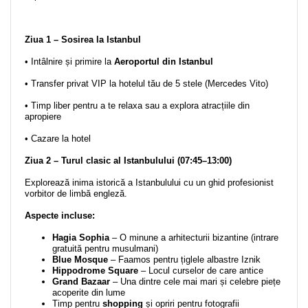
Ziua 1 – Sosirea la Istanbul
• Intâlnire și primire la
Aeroportul din Istanbul
• Transfer privat VIP la hotelul tău de 5 stele (Mercedes Vito)
• Timp liber pentru a te relaxa sau a explora atracțiile din
apropiere
• Cazare la hotel
Ziua 2 – Turul clasic al Istanbulului (07:45–13:00)
Explorează inima istorică a Istanbulului cu un ghid profesionist
vorbitor de limbă engleză.
Aspecte incluse:
Hagia Sophia
– O minune a arhitecturii bizantine (intrare
gratuită pentru musulmani)
Blue Mosque
– Faamos pentru țiglele albastre Iznik
Hippodrome Square
– Locul curselor de care antice
Grand Bazaar
– Una dintre cele mai mari și celebre piețe
acoperite din lume
Timp pentru
shopping
și opriri pentru fotografii