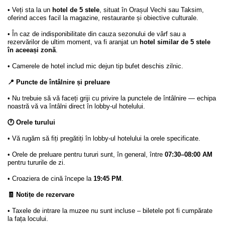
• Veți sta la un
hotel de 5 stele
, situat în Orașul Vechi sau Taksim,
oferind acces facil la magazine, restaurante și obiective culturale.
• În caz de indisponibilitate din cauza sezonului de vârf sau a
rezervărilor de ultim moment, va fi aranjat un
hotel similar de 5 stele
în aceeași zonă
.
• Camerele de hotel includ mic dejun tip bufet deschis zilnic.
📍 Puncte de întâlnire și preluare
• Nu trebuie să vă faceți griji cu privire la punctele de întâlnire — echipa
noastră vă va întâlni direct în lobby-ul hotelului.
🕐 Orele turului
• Vă rugăm să fiți pregătiți în lobby-ul hotelului la orele specificate.
• Orele de preluare pentru tururi sunt, în general, între
07:30–08:00 AM
pentru tururile de zi.
• Croaziera de cină începe la
19:45 PM
.
🧾 Notițe de rezervare
• Taxele de intrare la muzee nu sunt incluse – biletele pot fi cumpărate
la fața locului.