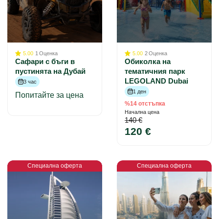
5.00
1
Оценка
5.00
2
Оценка
Сафари с бъги в
Обиколка на
пустинята на Дубай
тематичния парк
LEGOLAND Dubai
3 час
1 ден
Попитайте за цена
%14 отстъпка
Начална цена
140 €
120 €
Специална оферта
Специална оферта