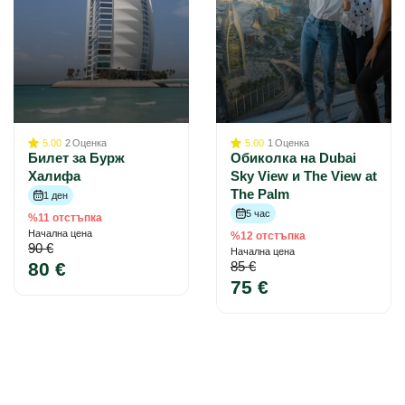
5.00
2
Оценка
5.00
1
Оценка
Билет за Бурж
Обиколка на Dubai
Халифа
Sky View и The View at
The Palm
1 ден
5 час
%11 отстъпка
Начална цена
%12 отстъпка
90 €
Начална цена
80 €
85 €
75 €