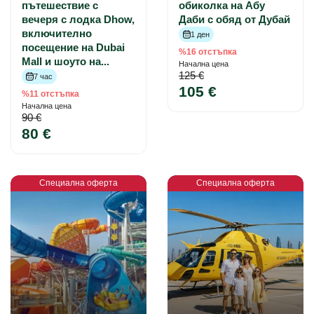
пътешествие с
обиколка на Абу
вечеря с лодка Dhow,
Даби с обяд от Дубай
включително
1 ден
посещение на Dubai
%16 отстъпка
Mall и шоуто на...
Начална цена
125 €
7 час
105 €
%11 отстъпка
Начална цена
90 €
80 €
Специална оферта
Специална оферта