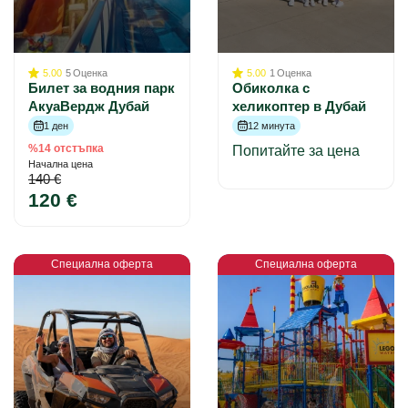
5.00
5
Оценка
5.00
1
Оценка
Билет за водния парк
Обиколка с
АкуаВердж Дубай
хеликоптер в Дубай
1 ден
12 минута
%14 отстъпка
Попитайте за цена
Начална цена
140 €
120 €
Специална оферта
Специална оферта