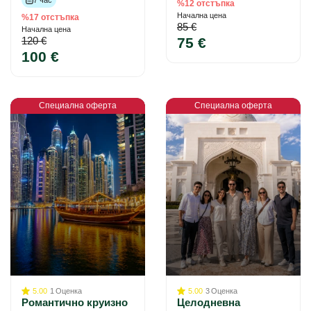
7 час
%12 отстъпка
Начална цена
%17 отстъпка
85 €
Начална цена
120 €
75 €
100 €
Специална оферта
Специална оферта
5.00
1
Оценка
5.00
3
Оценка
Романтично круизно
Целодневна