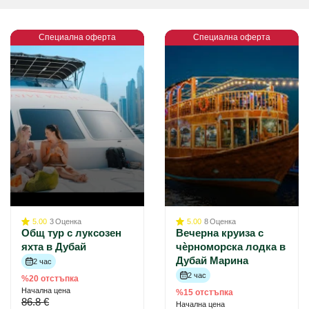
Специална оферта
Специална оферта
5.00
3
Оценка
5.00
8
Оценка
Общ тур с луксозен
Вечерна круиза с
яхта в Дубай
чѐрноморска лодка в
Дубай Марина
2 час
2 час
%20 отстъпка
Начална цена
%15 отстъпка
86.8 €
Начална цена