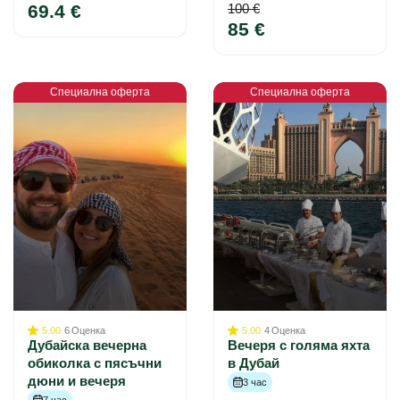
69.4 €
100 €
85 €
Специална оферта
Специална оферта
5.00
6
Оценка
5.00
4
Оценка
Дубайска вечерна
Вечеря с голяма яхта
обиколка с пясъчни
в Дубай
дюни и вечеря
3 час