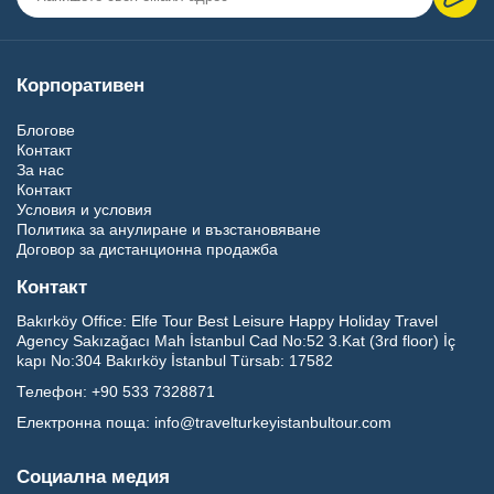
Корпоративен
Блогове
Контакт
За нас
Контакт
Условия и условия
Политика за анулиране и възстановяване
Договор за дистанционна продажба
Контакт
Bakırköy Office:
Elfe Tour Best Leisure Happy Holiday Travel
Agency Sakızağacı Mah İstanbul Cad No:52 3.Kat (3rd floor) İç
kapı No:304 Bakırköy İstanbul Türsab: 17582
Телефон:
+90 533 7328871
Електронна поща:
info@travelturkeyistanbultour.com
Социална медия