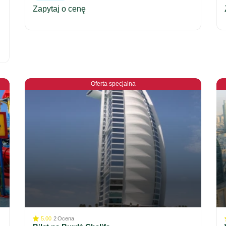
Zapytaj o cenę
Oferta specjalna
5.00
2
Ocena