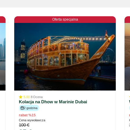
Oferta specjalna
5.00
8
Ocena
Kolacja na Dhow w Marinie Dubai
2 godzina
rabat %15
Cena wywoławcza
100 €