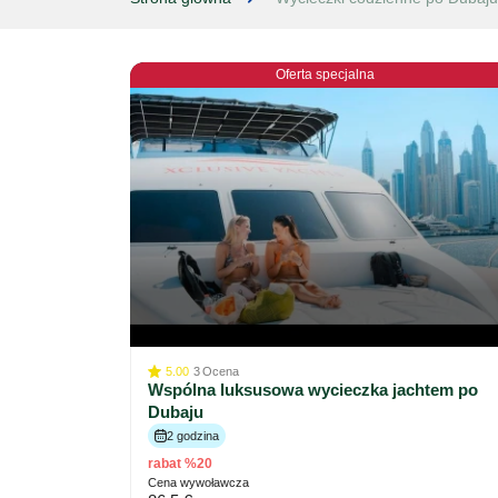
Oferta specjalna
5.00
3
Ocena
Wspólna luksusowa wycieczka jachtem po
Dubaju
2 godzina
rabat %20
Cena wywoławcza