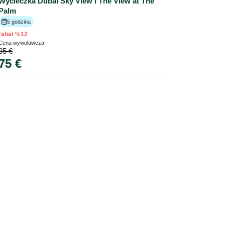
Wycieczka Dubai Sky View i The View at The
Palm
5 godzina
rabat %12
Cena wywoławcza
85 €
75 €