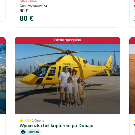
rabat %11
Cena wywoławcza
90 €
80 €
Oferta specjalna
5.00
1
Ocena
Wycieczka helikopterem po Dubaju
12 minuta