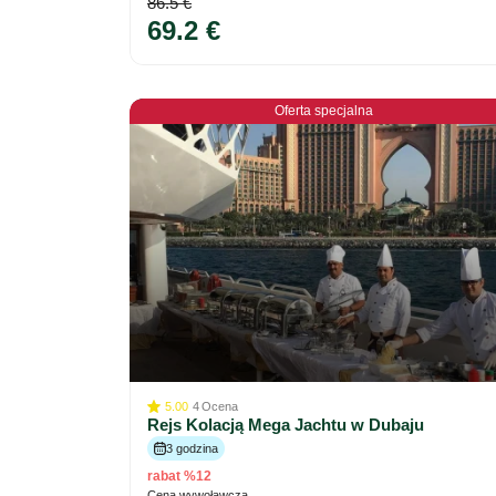
86.5 €
69.2 €
Oferta specjalna
5.00
4
Ocena
Rejs Kolacją Mega Jachtu w Dubaju
3 godzina
rabat %12
Cena wywoławcza