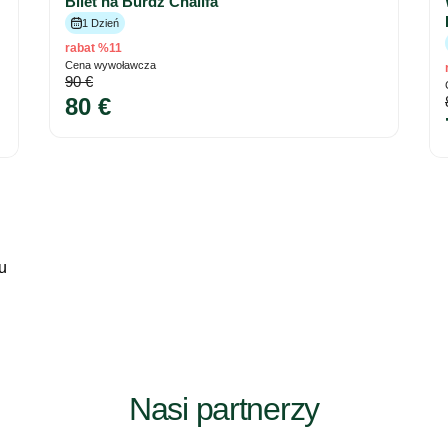
Bilet na Burdż Chalifa
1 Dzień
rabat %11
Cena wywoławcza
90 €
80 €
u
Nasi partnerzy