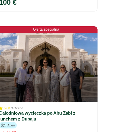
100 €
Oferta specjalna
5.00
3
Ocena
Całodniowa wycieczka po Abu Zabi z
lunchem z Dubaju
1 Dzień