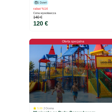
1 Dzień
rabat %14
Cena wywoławcza
140 €
120 €
Oferta specjalna
5.00
2
Ocena