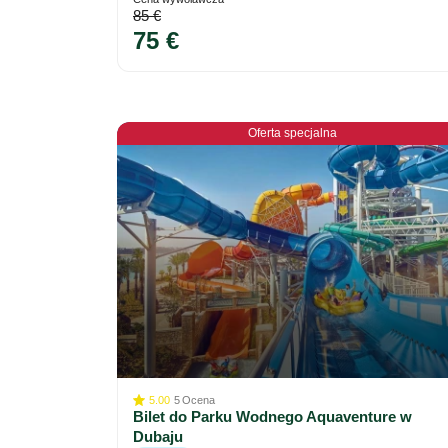
85 €
75 €
Oferta specjalna
5.00
5
Ocena
Bilet do Parku Wodnego Aquaventure w
Dubaju