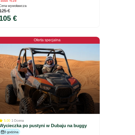
rabat %16
Cena wywoławcza
125 €
105 €
Oferta specjalna
5.00
1
Ocena
Wycieczka po pustyni w Dubaju na buggy
3 godzina