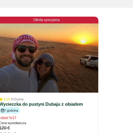
Oferta specjalna
5.00
6
Ocena
Wycieczka do pustyni Dubaju z obiadem
7 godzina
rabat %17
Cena wywoławcza
120 €