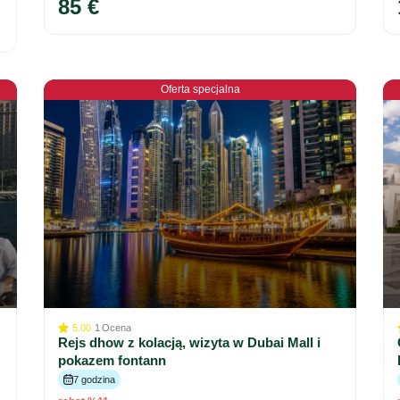
85 €
Oferta specjalna
5.00
1
Ocena
Rejs dhow z kolacją, wizyta w Dubai Mall i
pokazem fontann
7 godzina