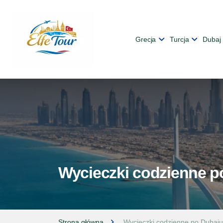
Grecja
Turcja
Dubaj
Wycieczki codzienne p
Strona główna
Wycieczki codzienne po Dubaju