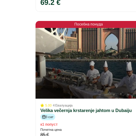
69.2 €
Посебна понуда
5.00
4
Евалуација
Velika večernja krstarenje jahtom u Dubaiju
3 сат
к1 попуст
Почетна цена
85 €