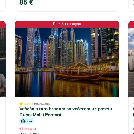
85 €
Посебна понуда
5.00
1
Евалуација
Večešnja tura brodom sa večerom uz posetu
Dubai Mall i Fontani
7 сат
к1 попуст
Почетна цена