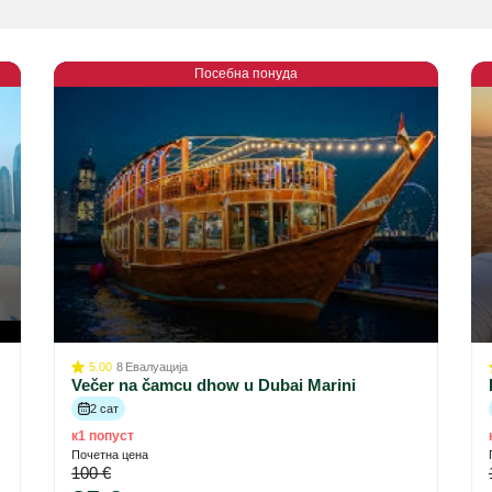
Посебна понуда
5.00
8
Евалуација
Večer na čamcu dhow u Dubai Marini
2 сат
к1 попуст
Почетна цена
100 €