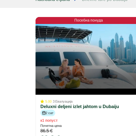
Посебна понуда
5.00
3
Евалуација
Deluxni deljeni izlet jahtom u Dubaiju
2 сат
к1 попуст
Почетна цена
86.5 €