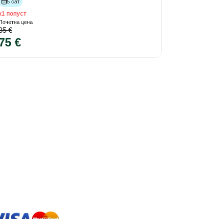
5 сат
к1 попуст
Почетна цена
85 €
75 €