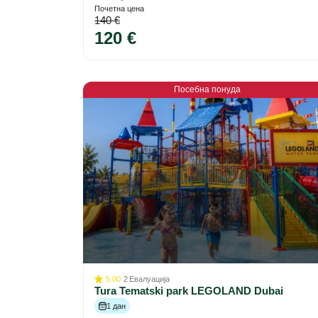
Почетна цена
140 €
120 €
Посебна понуда
5.00
2
Евалуација
Tura Tematski park LEGOLAND Dubai
1 дан