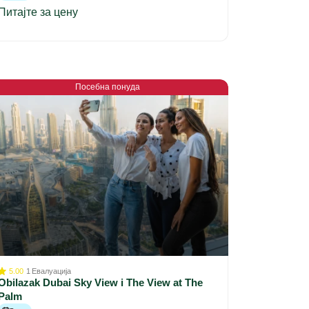
Питајте за цену
Посебна понуда
5.00
1
Евалуација
Obilazak Dubai Sky View i The View at The
Palm