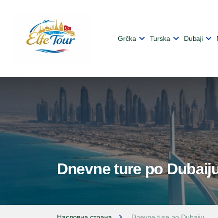
Grčka
Turska
Dubaji
Dnevne ture po Dubaij
Насловна страна
Dnevne ture po Dubaiju