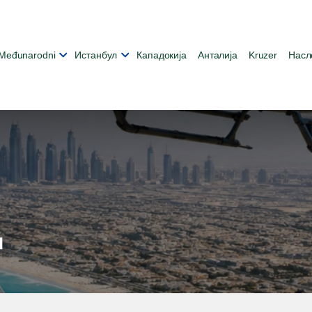
Međunarodni
Истанбул
Кападокија
Анталија
Kruzer
Насл
u