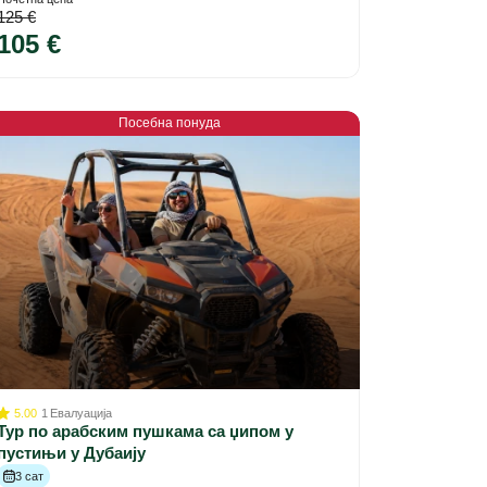
125 €
105 €
Посебна понуда
5.00
1
Евалуација
Тур по арабским пушкама са џипом у
пустињи у Дубаију
3 сат