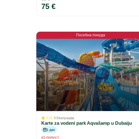
75 €
Посебна понуда
5.00
5
Евалуација
Karte za vodeni park Aqvašamp u Dubaiju
1 дан
к1 попуст