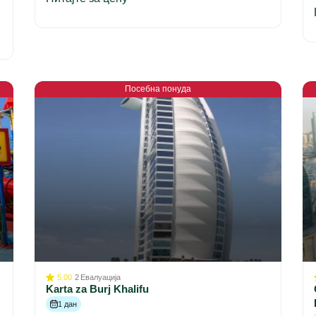
Посебна понуда
5.00
2
Евалуација
Karta za Burj Khalifu
1 дан