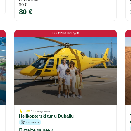
90 €
80 €
Посебна понуда
5.00
1
Евалуација
Helikopterski tur u Dubaiju
12 минута
Питајте за цену