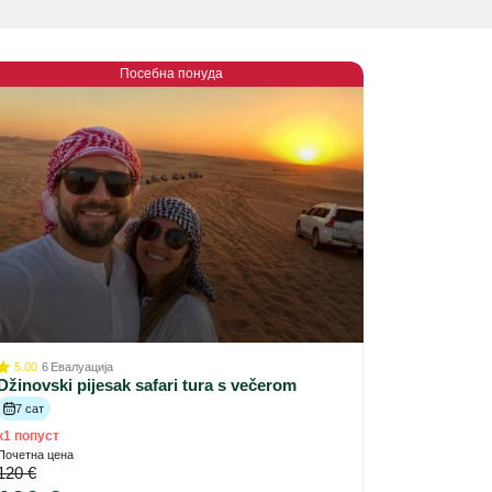
Посебна понуда
5.00
6
Евалуација
Džinovski pijesak safari tura s večerom
7 сат
к1 попуст
Почетна цена
120 €