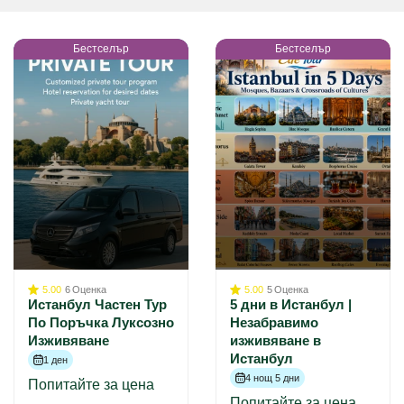
Бестселър
Бестселър
5.00
6
Оценка
5.00
5
Оценка
Истанбул Частен Тур
5 дни в Истанбул |
По Поръчка Луксозно
Незабравимо
Изживяване
изживяване в
Истанбул
1 ден
4 нощ 5 дни
Попитайте за цена
Попитайте за цена