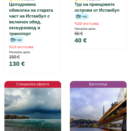
Целодневна
Тур на принцовите
обиколка на старата
острови от Истанбул
част на Истанбул с
8 час
включен обяд,
%20 отстъпка
екскурзовод и
Начална цена
транспорт
50 €
40 €
8 час
%13 отстъпка
Начална цена
150 €
130 €
Специална оферта
Бестселър