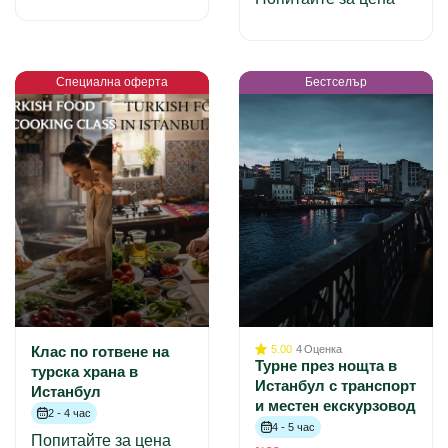
Специална оферта
Бестселър
Клас по готвене на
5.00
4
Оценка
Турне през нощта в
турска храна в
Истанбул с транспорт
Истанбул
и местен екскурзовод
2 - 4 час
4 - 5 час
Попитайте за цена