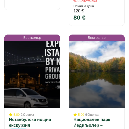
%33 отстъпка
Начална цена
120 €
80 €
Бестселър
Бестселър
5.00
2
Оценка
5.00
6
Оценка
Истанбулска нощна
Национален парк
екскурзия
Йедигьолер –