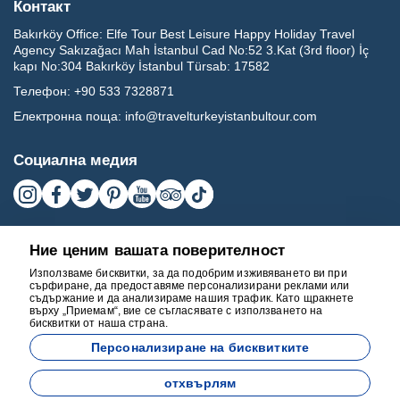
Контакт
Bakırköy Office:
Elfe Tour Best Leisure Happy Holiday Travel
Agency Sakızağacı Mah İstanbul Cad No:52 3.Kat (3rd floor) İç
kapı No:304 Bakırköy İstanbul Türsab: 17582
Телефон:
+90 533 7328871
Електронна поща:
info@travelturkeyistanbultour.com
Социална медия
Ние ценим вашата поверителност
Използваме бисквитки, за да подобрим изживяването ви при
сърфиране, да предоставяме персонализирани реклами или
съдържание и да анализираме нашия трафик. Като щракнете
върху „Приемам“, вие се съгласявате с използването на
бисквитки от наша страна.
17582
Персонализиране на бисквитките
BEST LEISURE HAPPY HOLIDAY TRAVEL AGENCY - 17582
отхвърлям