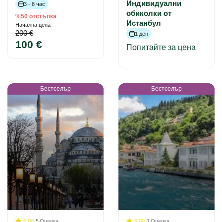
Индивидуални
3 - 8 час
обиколки от
%50 отстъпка
Истанбул
Начална цена
200 €
1 ден
100 €
Попитайте за цена
Бестселър
Бестселър
5.00
5
Оценка
5.00
1
Оценка