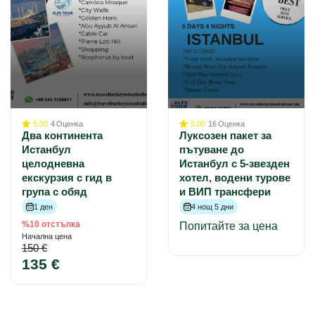
5.00
4
Оценка
5.00
16
Оценка
Два континента
Луксозен пакет за
Истанбул
пътуване до
целодневна
Истанбул с 5-звезден
екскурзия с гид в
хотел, водени турове
група с обяд
и ВИП трансфери
1 ден
4 нощ 5 дни
%10 отстъпка
Попитайте за цена
Начална цена
150 €
135 €