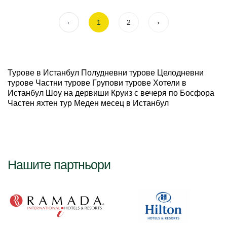
‹
1
2
›
Турове в Истанбул Полудневни турове Целодневни
турове Частни турове Групови турове Хотели в
Истанбул Шоу на дервиши Круиз с вечеря по Босфора
Частен яхтен тур Меден месец в Истанбул
Нашите партньори