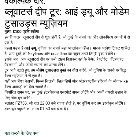
वैकल्पिक दौर:
ब्लूवाटर्स द्वीप टूर: आइं ड्यू और मोडेम 
टुसाउड्स म्यूज़ियम
मूल्य: €100 प्रति व्यक्ति
हमारी यात्रा ब्लूवाटर्स द्वीप से शुरू होती है, जो दुबई के सबसे नए और लोकप्रिय स्थानों में से 
एक है।
पहला पड़ाव है 
आईं ड्यू
, दुनिया का सबसे बड़ा अवलोकन व्हील। मानक प्रवेश टिकट शामिल 
है, आप दुबई की Skylines और coastline का सुंदर 360 डिग्री दृश्य देखेंगे।
इसके बाद, आप ब्लूवाटर्स द्वीप पर फ्री टाइम बिताकर वहां के कैफे, रेस्टोरेंट, वॉटरफ्रंट 
पैदलमार्ग, और फोटो स्थानों का आनंद लेंगे।
टूर आगे बढ़ाते हुए, हम 
मोडेम टुसाउड्स दुबई
 का दौरा करेंगे, जो दुनिया के सबसे प्रसिद्ध 
वैक्स म्यूज़ियम में से एक है।
यहाँ आप विश्व नेताओं, फिल्म सितारों, खिलाड़ियों और अंतरराष्ट्रीय हस्तियों के जीवन-like 
वैक्स आंकड़ों को देख सकते हैं।
निर्धारित समय पर, हम दुबई इंटरनेशनल एयरपोर्ट वापस लौटेंगे और अपनी वापसी उड़ान के 
लिए चेक-इन करेंगे।
फ्लाइट FZ753, जो रात 22:00 बजे रवाना होती है, पर बुकिंग कर हम इस्तांबुल लौटेंगे।
इस्तांबुल पहुंचने का समय 01:50 बजे होता है।
पता करने के लिए क्या