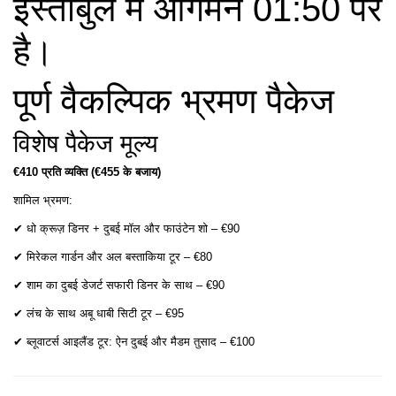
इस्तांबुल में आगमन 01:50 पर
है।
पूर्ण वैकल्पिक भ्रमण पैकेज
विशेष पैकेज मूल्य
€410 प्रति व्यक्ति (€455 के बजाय)
शामिल भ्रमण:
✔ धो क्रूज़ डिनर + दुबई मॉल और फाउंटेन शो – €90
✔ मिरेकल गार्डन और अल बस्ताकिया टूर – €80
✔ शाम का दुबई डेजर्ट सफारी डिनर के साथ – €90
✔ लंच के साथ अबू धाबी सिटी टूर – €95
✔ ब्लूवाटर्स आइलैंड टूर: ऐन दुबई और मैडम तुसाद – €100