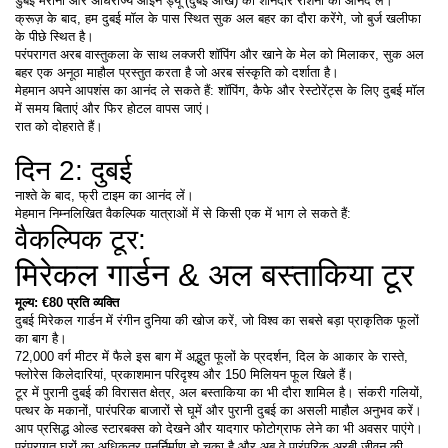
डुबई मरीना और अधिराज्य आईन ड्यू (दुबई आंख) की शानदार रोशनी का आनंद लें।
क्रूज़ के बाद, हम दुबई मॉल के पास स्थित सुक अल बहर का दौरा करेंगे, जो बुर्ज खलीफा 
के पीछे स्थित है।
परंपरागत अरब वास्तुकला के साथ लक्जरी शॉपिंग और खाने के मेल को मिलाकर, सुक अल 
बहर एक अनूठा माहौल प्रस्तुत करता है जो अरब संस्कृति को दर्शाता है।
मेहमान अपने आपशंस का आनंद ले सकते हैं: शॉपिंग, कैफे और रेस्टोरेंट्स के लिए दुबई मॉल 
में समय बिताएं और फिर होटल वापस जाएं।
रात को दोहराते हैं।
दिन 2: दुबई
नाश्ते के बाद, फ्री टाइम का आनंद लें।
मेहमान निम्नलिखित वैकल्पिक यात्राओं में से किसी एक में भाग ले सकते हैं:
वैकल्पिक टूर:
मिरेकल गार्डन & अल बस्ताकिया टूर
मूल्य: €80 प्रति व्यक्ति
दुबई मिरेकल गार्डन में रंगीन दुनिया की खोज करें, जो विश्व का सबसे बड़ा प्राकृतिक फूलों 
का बाग है।
72,000 वर्ग मीटर में फैले इस बाग में अद्भुत फूलों के प्रदर्शन, दिल के आकार के रास्ते, 
फ्लोरेस किलेदारियां, प्रकाशमान परिदृश्य और 150 मिलियन फूल खिले हैं।
टूर में पुरानी दुबई की विरासत क्षेत्र, अल बस्ताकिया का भी दौरा शामिल है। संकरी गलियों, 
पत्थर के मकानों, पारंपरिक बाजारों से घूमें और पुरानी दुबई का असली माहौल अनुभव करें।
आप प्रसिद्ध ओल्ड स्टारबक्स को देखने और यादगार फोटोग्राफ लेने का भी अवसर पाएंगे।
परंपरागत घरों का अधिकतर पुनर्निर्माण हो चुका है और अब वे पारंपरिक अरबी जीवन की 