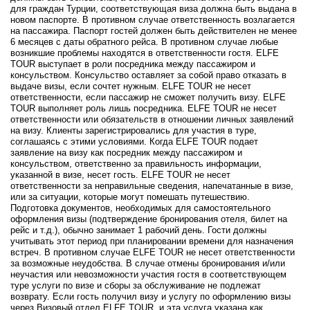
для граждан Турции, соответствующая виза должна быть выдана в
новом паспорте. В противном случае ответственность возлагается
на пассажира. Паспорт гостей должен быть действителен не менее
6 месяцев с даты обратного рейса. В противном случае любые
возникшие проблемы находятся в ответственности гостя. ELFE
TOUR выступает в роли посредника между пассажиром и
консульством. Консульство оставляет за собой право отказать в
выдаче визы, если сочтет нужным. ELFE TOUR не несет
ответственности, если пассажир не сможет получить визу. ELFE
TOUR выполняет роль лишь посредника. ELFE TOUR не несет
ответственности или обязательств в отношении личных заявлений
на визу. Клиенты зарегистрировались для участия в туре,
соглашаясь с этими условиями. Когда ELFE TOUR подает
заявление на визу как посредник между пассажиром и
консульством, ответственно за правильность информации,
указанной в визе, несет гость. ELFE TOUR не несет
ответственности за неправильные сведения, напечатанные в визе,
или за ситуации, которые могут помешать путешествию.
Подготовка документов, необходимых для самостоятельного
оформления визы (подтверждение бронирования отеля, билет на
рейс и т.д.), обычно занимает 1 рабочий день. Гости должны
учитывать этот период при планировании времени для назначения
встреч. В противном случае ELFE TOUR не несет ответственности
за возможные неудобства. В случае отмены бронирования и/или
неучастия или невозможности участия гостя в соответствующем
туре услуги по визе и сборы за обслуживание не подлежат
возврату. Если гость получил визу и услугу по оформлению визы
через Визовый отдел ELFE TOUR, и эта услуга указана как