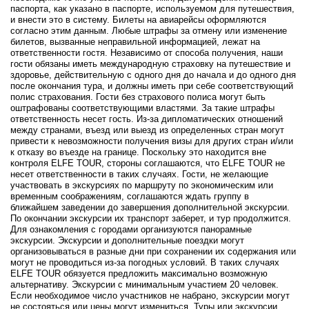
паспорта, как указано в паспорте, используемом для путешествия,
и внести это в систему. Билеты на авиарейсы оформляются
согласно этим данным. Любые штрафы за отмену или изменение
билетов, вызванные неправильной информацией, лежат на
ответственности гостя. Независимо от способа получения, наши
гости обязаны иметь международную страховку на путешествие и
здоровье, действительную с одного дня до начала и до одного дня
после окончания тура, и должны иметь при себе соответствующий
полис страхования. Гости без страхового полиса могут быть
оштрафованы соответствующими властями. За такие штрафы
ответственность несет гость. Из-за дипломатических отношений
между странами, въезд или выезд из определенных стран могут
привести к невозможности получения визы для других стран и/или
к отказу во въезде на границе. Поскольку это находится вне
контроля ELFE TOUR, стороны соглашаются, что ELFE TOUR не
несет ответственности в таких случаях. Гости, не желающие
участвовать в экскурсиях по маршруту по экономическим или
временным соображениям, соглашаются ждать группу в
ближайшем заведении до завершения дополнительной экскурсии.
По окончании экскурсии их транспорт заберет, и тур продолжится.
Для ознакомления с городами организуются панорамные
экскурсии. Экскурсии и дополнительные поездки могут
организовываться в разные дни при сохранении их содержания или
могут не проводиться из-за погодных условий. В таких случаях
ELFE TOUR обязуется предложить максимально возможную
альтернативу. Экскурсии с минимальным участием 20 человек.
Если необходимое число участников не набрано, экскурсии могут
не состояться или цены могут измениться. Туры или экскурсии,