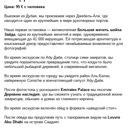
Цена: 95 € с человека
Выезжая из Дубая, мы проезжаем через Джебель-Али, где
находится один из крупнейших в мире рукотворных портов.
Наша первая остановка — великолепная
Большая мечеть шейха
Зайда
, одна из крупнейших мечетей в мире, одновременно
вмещающая до 41 000 верующих. Её потрясающая архитектура и
изысканный декор предоставляют незабываемые возможности для
фотографий.
Во время экскурсии по Абу-Даби, столице семи эмиратов, вы
увидите поразительное превращение того, что когда-то было
небольшой рыбацкой деревней, в современный мегаполис.
Во время экскурсии по городу вы увидите район Аль-Батин,
набережную Corniche и впечатляющий силуэт Абу-Даби.
После фотостопа у роскошного
Emirates Palace
мы посетим
Деревню наследия
, где вы сможете узнать о традиционной жизни
эмиратцев, обычаях и домах из глиняного кирпича.
Во время экскурсии включён обед в формате «шведский стол».
После обеда мы продолжим путь с панорамным видом на
Louvre
Abu Dhabi
на острове Саадият.