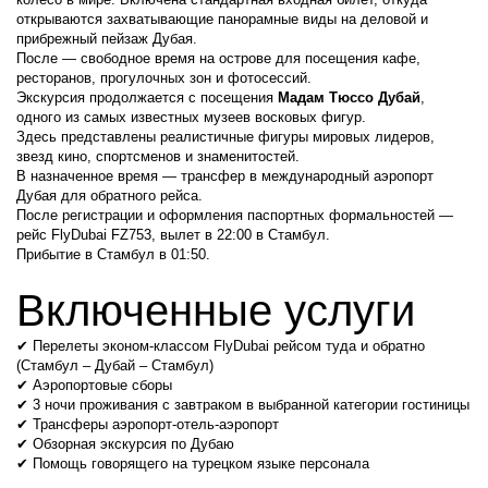
открываются захватывающие панорамные виды на деловой и 
прибрежный пейзаж Дубая.
После — свободное время на острове для посещения кафе, 
ресторанов, прогулочных зон и фотосессий.
Экскурсия продолжается с посещения 
Мадам Тюссо Дубай
, 
одного из самых известных музеев восковых фигур.
Здесь представлены реалистичные фигуры мировых лидеров, 
звезд кино, спортсменов и знаменитостей.
В назначенное время — трансфер в международный аэропорт 
Дубая для обратного рейса.
После регистрации и оформления паспортных формальностей — 
рейс FlyDubai FZ753, вылет в 22:00 в Стамбул.
Прибытие в Стамбул в 01:50.
Включенные услуги
✔ Перелеты эконом-классом FlyDubai рейсом туда и обратно 
(Стамбул – Дубай – Стамбул)
✔ Аэропортовые сборы
✔ 3 ночи проживания с завтраком в выбранной категории гостиницы
✔ Трансферы аэропорт-отель-аэропорт
✔ Обзорная экскурсия по Дубаю
✔ Помощь говорящего на турецком языке персонала