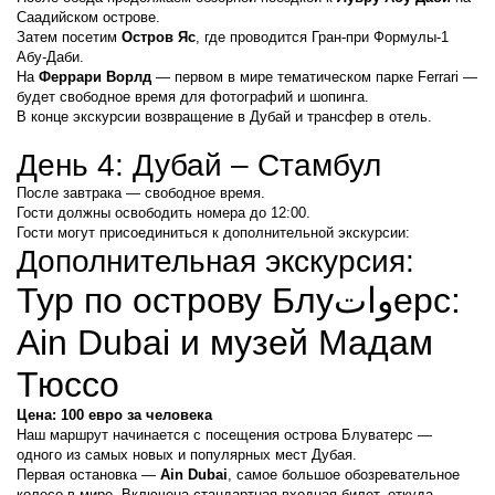
Саадийском острове.
Затем посетим 
Остров Яс
, где проводится Гран-при Формулы-1 
Абу-Даби.
На 
Феррари Ворлд
 — первом в мире тематическом парке Ferrari — 
будет свободное время для фотографий и шопинга.
В конце экскурсии возвращение в Дубай и трансфер в отель.
День 4: Дубай – Стамбул
После завтрака — свободное время.
Гости должны освободить номера до 12:00.
Гости могут присоединиться к дополнительной экскурсии:
Дополнительная экскурсия:
Тур по острову Блуواتерс: 
Ain Dubai и музей Мадам 
Тюссо
Цена: 100 евро за человека
Наш маршрут начинается с посещения острова Блуватерс — 
одного из самых новых и популярных мест Дубая.
Первая остановка — 
Ain Dubai
, самое большое обозревательное 
колесо в мире. Включена стандартная входная билет, откуда 