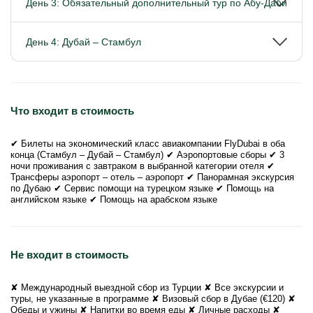
День 3: Обязательный дополнительный тур по Абу-Даби
День 4: Дубай – Стамбул
Что входит в стоимость
✔ Билеты на экономический класс авиакомпании FlyDubai в оба
конца (Стамбул – Дубай – Стамбул) ✔ Аэропортовые сборы ✔ 3
ночи проживания с завтраком в выбранной категории отеля ✔
Трансферы аэропорт – отель – аэропорт ✔ Панорамная экскурсия
по Дубаю ✔ Сервис помощи на турецком языке ✔ Помощь на
английском языке ✔ Помощь на арабском языке
Не входит в стоимость
✘ Международный выездной сбор из Турции ✘ Все экскурсии и
туры, не указанные в программе ✘ Визовый сбор в Дубае (€120) ✘
Обеды и ужины ✘ Напитки во время еды ✘ Личные расходы ✘