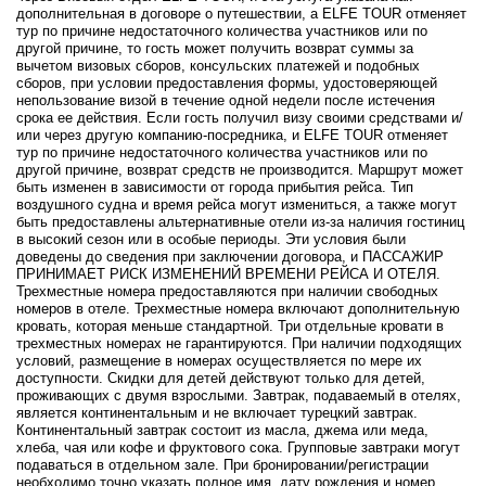
дополнительная в договоре о путешествии, а ELFE TOUR отменяет
тур по причине недостаточного количества участников или по
другой причине, то гость может получить возврат суммы за
вычетом визовых сборов, консульских платежей и подобных
сборов, при условии предоставления формы, удостоверяющей
непользование визой в течение одной недели после истечения
срока ее действия. Если гость получил визу своими средствами и/
или через другую компанию-посредника, и ELFE TOUR отменяет
тур по причине недостаточного количества участников или по
другой причине, возврат средств не производится. Маршрут может
быть изменен в зависимости от города прибытия рейса. Тип
воздушного судна и время рейса могут измениться, а также могут
быть предоставлены альтернативные отели из-за наличия гостиниц
в высокий сезон или в особые периоды. Эти условия были
доведены до сведения при заключении договора, и ПАССАЖИР
ПРИНИМАЕТ РИСК ИЗМЕНЕНИЙ ВРЕМЕНИ РЕЙСА И ОТЕЛЯ.
Трехместные номера предоставляются при наличии свободных
номеров в отеле. Трехместные номера включают дополнительную
кровать, которая меньше стандартной. Три отдельные кровати в
трехместных номерах не гарантируются. При наличии подходящих
условий, размещение в номерах осуществляется по мере их
доступности. Скидки для детей действуют только для детей,
проживающих с двумя взрослыми. Завтрак, подаваемый в отелях,
является континентальным и не включает турецкий завтрак.
Континентальный завтрак состоит из масла, джема или меда,
хлеба, чая или кофе и фруктового сока. Групповые завтраки могут
подаваться в отдельном зале. При бронировании/регистрации
необходимо точно указать полное имя, дату рождения и номер