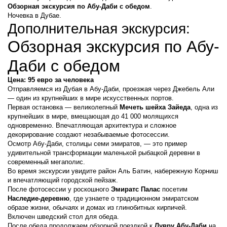
Обзорная экскурсия по Абу-Даби с обедом
.
Ночевка в Дубае.
Дополнительная экскурсия:
Обзорная экскурсия по Абу-
Даби с обедом
Цена: 95 евро за человека
Отправляемся из Дубая в Абу-Даби, проезжая через Джебель Али 
— один из крупнейших в мире искусственных портов.
Первая остановка — великолепный 
Мечеть шейха Зайеда
, одна из 
крупнейших в мире, вмещающая до 41 000 молящихся 
одновременно. Впечатляющая архитектура и сложное 
декорирование создают незабываемые фотосессии.
Осмотр Абу-Даби, столицы семи эмиратов, — это пример 
удивительной трансформации маленькой рыбацкой деревни в 
современный мегаполис.
Во время экскурсии увидите район Аль Батин, набережную Корниш 
и впечатляющий городской пейзаж.
После фотосессии у роскошного 
Эмиратс Палас
 посетим 
Наследие-деревню
, где узнаете о традиционном эмиратском 
образе жизни, обычаях и домах из глинобитных кирпичей.
Включен шведский стол для обеда.
После обеда продолжаем обзорной поездкой к 
Лувру Абу-Даби
 на 