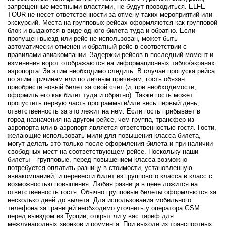
запрещенные местными властями, не будут проводиться. ELFE
TOUR не несет ответственности за отмену таких мероприятий или
экскурсий. Места на групповых рейсах оформляются как групповой
блок и выдаются в виде одного билетa туда и обратно. Если
пропущен выезд или рейс не использован, может быть
автоматически отменен и обратный рейс в соответствии с
правилами авиакомпании. Задержки рейсов в последний момент и
изменения ворот отображаются на информационных табло/экранах
аэропорта. За этим необходимо следить. В случае пропуска рейса
по этим причинам или по личным причинам, гость обязан
приобрести новый билет за свой счет (и, при необходимости,
оформить его как билет туда и обратно). Также гость может
пропустить первую часть программы и/или весь первый день;
ответственность за это лежит на нем. Если гость прибывает в
город назначения на другом рейсе, чем группа, трансфер из
аэропорта или в аэропорт является ответственностью гостя. Гости,
желающие использовать мили для повышения класса билета,
могут делать это только после оформления билета и при наличии
свободных мест на соответствующем рейсе. Поскольку наши
билеты – групповые, перед повышением класса возможно
потребуется оплатить разницу в стоимости, установленную
авиакомпанией, и перевести билет из группового класса в класс с
возможностью повышения. Любая разница в цене ложится на
ответственность гостя. Обычно групповые билеты оформляются за
несколько дней до вылета. Для использования мобильного
телефона за границей необходимо уточнить у оператора GSM
перед выездом из Турции, открыт ли у вас тариф для
международных звонков и роуминга. При выходе из транспортных