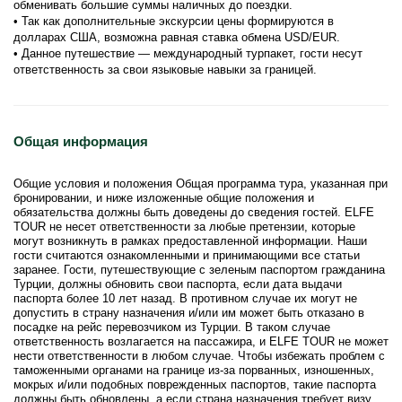
обменивать большие суммы наличных до поездки.
• Так как дополнительные экскурсии цены формируются в 
долларах США, возможна равная ставка обмена USD/EUR.
• Данное путешествие — международный турпакет, гости несут 
ответственность за свои языковые навыки за границей.
Общая информация
Общие условия и положения Общая программа тура, указанная при
бронировании, и ниже изложенные общие положения и
обязательства должны быть доведены до сведения гостей. ELFE
TOUR не несет ответственности за любые претензии, которые
могут возникнуть в рамках предоставленной информации. Наши
гости считаются ознакомленными и принимающими все статьи
заранее. Гости, путешествующие с зеленым паспортом гражданина
Турции, должны обновить свои паспорта, если дата выдачи
паспорта более 10 лет назад. В противном случае их могут не
допустить в страну назначения и/или им может быть отказано в
посадке на рейс перевозчиком из Турции. В таком случае
ответственность возлагается на пассажира, и ELFE TOUR не может
нести ответственности в любом случае. Чтобы избежать проблем с
таможенными органами на границе из-за порванных, изношенных,
мокрых и/или подобных поврежденных паспортов, такие паспорта
должны быть обновлены, а если страна назначения требует визу