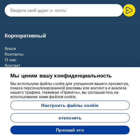
Корпоративный
блоги
Контакты
О нас
Контакт
Положения и условия
Мы ценим вашу конфиденциальность
Политика отмены и возврата
Договор о дистанционных продажах
Мы используем файлы cookie для улучшения вашего просмотра,
показа персонализированной рекламы или контента и анализа
Контакты
нашего трафика. Нажимая «Принять», вы соглашаетесь на
использование нами файлов cookie.
Bakırköy Office:
Elfe Tour Best Leisure Happy Holiday Travel
Настроить файлы cookie
Agency Sakızağacı Mah İstanbul Cad No:52 3.Kat (3rd floor) İç
kapı No:304 Bakırköy İstanbul Türsab: 17582
отклонять
Телефон:
+90 533 7328871
Признай это
Электронная почта:
info@travelturkeyistanbultour.com