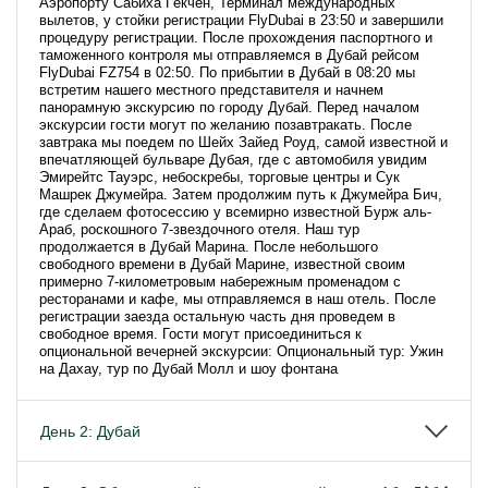
Аэропорту Сабиха Гёкчен, Терминал международных
вылетов, у стойки регистрации FlyDubai в 23:50 и завершили
процедуру регистрации. После прохождения паспортного и
таможенного контроля мы отправляемся в Дубай рейсом
FlyDubai FZ754 в 02:50. По прибытии в Дубай в 08:20 мы
встретим нашего местного представителя и начнем
панорамную экскурсию по городу Дубай. Перед началом
экскурсии гости могут по желанию позавтракать. После
завтрака мы поедем по Шейх Зайед Роуд, самой известной и
впечатляющей бульваре Дубая, где с автомобиля увидим
Эмирейтс Тауэрс, небоскребы, торговые центры и Сук
Машрек Джумейра. Затем продолжим путь к Джумейра Бич,
где сделаем фотосессию у всемирно известной Бурж аль-
Араб, роскошного 7-звездочного отеля. Наш тур
продолжается в Дубай Марина. После небольшого
свободного времени в Дубай Марине, известной своим
примерно 7-километровым набережным променадом с
ресторанами и кафе, мы отправляемся в наш отель. После
регистрации заезда остальную часть дня проведем в
свободное время. Гости могут присоединиться к
опциональной вечерней экскурсии: Опциональный тур: Ужин
на Дахау, тур по Дубай Молл и шоу фонтана
День 2: Дубай