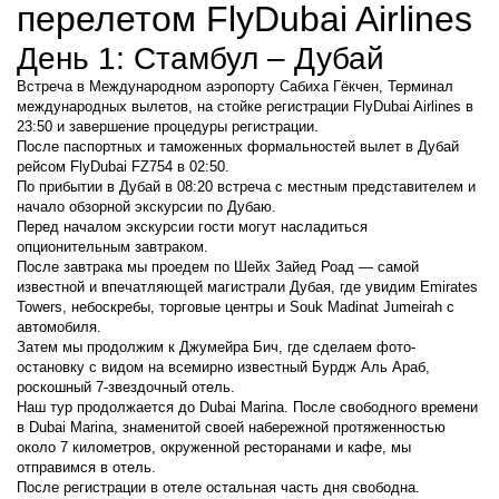
перелетом FlyDubai Airlines
День 1: Стамбул – Дубай
Встреча в Международном аэропорту Сабиха Гёкчен, Терминал 
международных вылетов, на стойке регистрации FlyDubai Airlines в 
23:50 и завершение процедуры регистрации.
После паспортных и таможенных формальностей вылет в Дубай 
рейсом FlyDubai FZ754 в 02:50.
По прибытии в Дубай в 08:20 встреча с местным представителем и 
начало обзорной экскурсии по Дубаю.
Перед началом экскурсии гости могут насладиться 
опционительным завтраком.
После завтрака мы проедем по Шейх Зайед Роад — самой 
известной и впечатляющей магистрали Дубая, где увидим Emirates 
Towers, небоскребы, торговые центры и Souk Madinat Jumeirah с 
автомобиля.
Затем мы продолжим к Джумейра Бич, где сделаем фото-
остановку с видом на всемирно известный Бурдж Аль Араб, 
роскошный 7-звездочный отель.
Наш тур продолжается до Dubai Marina. После свободного времени 
в Dubai Marina, знаменитой своей набережной протяженностью 
около 7 километров, окруженной ресторанами и кафе, мы 
отправимся в отель.
После регистрации в отеле остальная часть дня свободна.