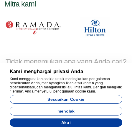
Mitra kami
Tidak menemukan apa yang Anda cari?
Bersama kami
berhubungan!
Kami menghargai privasi Anda
Kami menggunakan cookie untuk meningkatkan pengalaman
Anda dapat menghubungi kami untuk lebih banyak tur atau
penelusuran Anda, menayangkan iklan atau konten yang
hal lainnya. Anda dapat menghubungi tim dukungan kami
dipersonalisasi, dan menganalisis lalu lintas kami. Dengan mengklik
24/7.
"Terima", Anda menyetujui penggunaan cookie kami.
Sesuaikan Cookie
Kontak WhatsApp
menolak
Akui