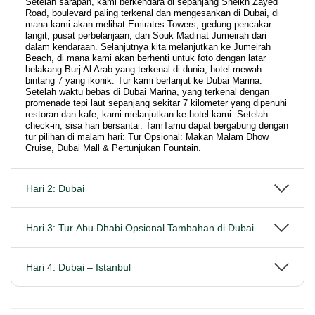
Setelah sarapan, kami berkendara di sepanjang Sheikh Zayed
Road, boulevard paling terkenal dan mengesankan di Dubai, di
mana kami akan melihat Emirates Towers, gedung pencakar
langit, pusat perbelanjaan, dan Souk Madinat Jumeirah dari
dalam kendaraan. Selanjutnya kita melanjutkan ke Jumeirah
Beach, di mana kami akan berhenti untuk foto dengan latar
belakang Burj Al Arab yang terkenal di dunia, hotel mewah
bintang 7 yang ikonik. Tur kami berlanjut ke Dubai Marina.
Setelah waktu bebas di Dubai Marina, yang terkenal dengan
promenade tepi laut sepanjang sekitar 7 kilometer yang dipenuhi
restoran dan kafe, kami melanjutkan ke hotel kami. Setelah
check-in, sisa hari bersantai. TamTamu dapat bergabung dengan
tur pilihan di malam hari: Tur Opsional: Makan Malam Dhow
Cruise, Dubai Mall & Pertunjukan Fountain.
Hari 2: Dubai
Hari 3: Tur Abu Dhabi Opsional Tambahan di Dubai
Hari 4: Dubai – Istanbul