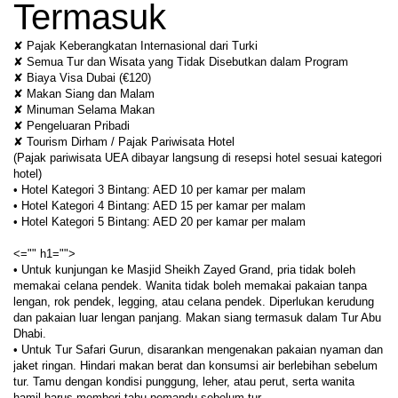
Termasuk
✘ Pajak Keberangkatan Internasional dari Turki
✘ Semua Tur dan Wisata yang Tidak Disebutkan dalam Program
✘ Biaya Visa Dubai (€120)
✘ Makan Siang dan Malam
✘ Minuman Selama Makan
✘ Pengeluaran Pribadi
✘ Tourism Dirham / Pajak Pariwisata Hotel
(Pajak pariwisata UEA dibayar langsung di resepsi hotel sesuai kategori 
hotel)
• Hotel Kategori 3 Bintang: AED 10 per kamar per malam
• Hotel Kategori 4 Bintang: AED 15 per kamar per malam
• Hotel Kategori 5 Bintang: AED 20 per kamar per malam
<="" h1="">
• Untuk kunjungan ke Masjid Sheikh Zayed Grand, pria tidak boleh 
memakai celana pendek. Wanita tidak boleh memakai pakaian tanpa 
lengan, rok pendek, legging, atau celana pendek. Diperlukan kerudung 
dan pakaian luar lengan panjang. Makan siang termasuk dalam Tur Abu 
Dhabi.
• Untuk Tur Safari Gurun, disarankan mengenakan pakaian nyaman dan 
jaket ringan. Hindari makan berat dan konsumsi air berlebihan sebelum 
tur. Tamu dengan kondisi punggung, leher, atau perut, serta wanita 
hamil harus memberi tahu pemandu sebelum tur.