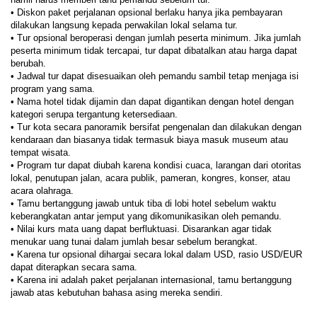
• Diskon paket perjalanan opsional berlaku hanya jika pembayaran 
dilakukan langsung kepada perwakilan lokal selama tur.
• Tur opsional beroperasi dengan jumlah peserta minimum. Jika jumlah 
peserta minimum tidak tercapai, tur dapat dibatalkan atau harga dapat 
berubah.
• Jadwal tur dapat disesuaikan oleh pemandu sambil tetap menjaga isi 
program yang sama.
• Nama hotel tidak dijamin dan dapat digantikan dengan hotel dengan 
kategori serupa tergantung ketersediaan.
• Tur kota secara panoramik bersifat pengenalan dan dilakukan dengan 
kendaraan dan biasanya tidak termasuk biaya masuk museum atau 
tempat wisata.
• Program tur dapat diubah karena kondisi cuaca, larangan dari otoritas 
lokal, penutupan jalan, acara publik, pameran, kongres, konser, atau 
acara olahraga.
• Tamu bertanggung jawab untuk tiba di lobi hotel sebelum waktu 
keberangkatan antar jemput yang dikomunikasikan oleh pemandu.
• Nilai kurs mata uang dapat berfluktuasi. Disarankan agar tidak 
menukar uang tunai dalam jumlah besar sebelum berangkat.
• Karena tur opsional dihargai secara lokal dalam USD, rasio USD/EUR 
dapat diterapkan secara sama.
• Karena ini adalah paket perjalanan internasional, tamu bertanggung 
jawab atas kebutuhan bahasa asing mereka sendiri.