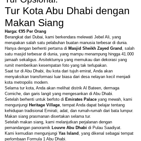
Tur Kota Abu Dhabi dengan 
Makan Siang
Harga: €95 Per Orang
Berangkat dari Dubai, kami berkendara melewati Jebel Ali, yang 
merupakan salah satu pelabuhan buatan manusia terbesar di dunia.
Hanya dengan berhenti pertama di 
Masjid Sheikh Zayed Grand
, salah 
satu masjid terbesar di dunia, yang mampu menampung hingga 41.000 
jamaah sekaligus. Arsitekturnya yang memukau dan dekorasi yang 
rumit memberikan kesempatan foto yang tak terlupakan.
Saat tur di Abu Dhabi, ibu kota dari tujuh emirat, Anda akan 
menyaksikan transformasi luar biasa dari desa nelayan kecil menjadi 
kota metropolis modern.
Selama tur kota, Anda akan melihat distrik Al Bateen, dermaga 
Corniche, dan garis langit yang mengesankan di Abu Dhabi.
Setelah berhenti untuk berfoto di 
Emirates Palace
 yang mewah, kami 
mengunjungi 
Heritage Village
, tempat Anda dapat belajar tentang 
kehidupan tradisional Emirati, adat, dan rumah-rumah dari bata lumpur.
Makan siang prasmanan disertakan selama tur.
Setelah makan siang, kami melanjutkan perjalanan dengan 
pemandangan panoramik 
Louvre Abu Dhabi
 di Pulau Saadiyat.
Kami kemudian mengunjungi 
Yas Island
, yang dikenal sebagai tempat 
perlombaan Formula 1 Abu Dhabi.