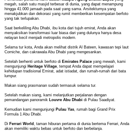
megah, salah satu masjid terbesar di dunia, yang dapat menampung
hingga 41.000 jamaah pada saat yang sama. Arsitekturnya yang
menakjubkan dan dekorasi yang rumit memberikan kesempatan berfoto
yang tak terlupakan.
Saat berkeliling Abu Dhabi, ibu kota dari tujuh emirat, Anda akan
menyaksikan transformasi luar biasa dari yang dulunya hanya desa
nelayan kecil menjadi metropolis modern.
Selama tur kota, Anda akan melihat distrik Al Bateen, kawasan tepi laut
Corniche, dan cakrawala Abu Dhabi yang mengesankan.
Setelah berhenti untuk berfoto di
Emirates Palace
yang mewah, kami
mengunjungi
Heritage Village
, tempat Anda dapat mempelajari
kehidupan tradisional Emirat, adat istiadat, dan rumah-rumah dari bata
lumpur.
Makan siang prasmanan sudah termasuk selama tur.
Setelah makan siang, kami melanjutkan perjalanan dengan
pemandangan panoramik
Louvre Abu Dhabi
di Pulau Saadiyat.
Kemudian kami mengunjungi
Pulau Yas
, rumah bagi Grand Prix
Formula 1 Abu Dhabi.
Di
Ferrari World
, taman hiburan pertama di dunia bertema Ferrari, Anda
akan memiliki waktu bebas untuk berfoto dan berbelanja.