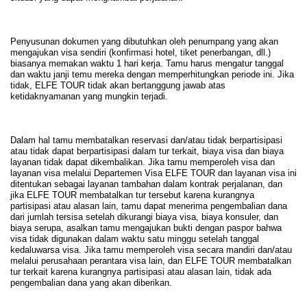
Penyusunan dokumen yang dibutuhkan oleh penumpang yang akan
mengajukan visa sendiri (konfirmasi hotel, tiket penerbangan, dll.)
biasanya memakan waktu 1 hari kerja. Tamu harus mengatur tanggal
dan waktu janji temu mereka dengan memperhitungkan periode ini. Jika
tidak, ELFE TOUR tidak akan bertanggung jawab atas
ketidaknyamanan yang mungkin terjadi.
Dalam hal tamu membatalkan reservasi dan/atau tidak berpartisipasi
atau tidak dapat berpartisipasi dalam tur terkait, biaya visa dan biaya
layanan tidak dapat dikembalikan. Jika tamu memperoleh visa dan
layanan visa melalui Departemen Visa ELFE TOUR dan layanan visa ini
ditentukan sebagai layanan tambahan dalam kontrak perjalanan, dan
jika ELFE TOUR membatalkan tur tersebut karena kurangnya
partisipasi atau alasan lain, tamu dapat menerima pengembalian dana
dari jumlah tersisa setelah dikurangi biaya visa, biaya konsuler, dan
biaya serupa, asalkan tamu mengajukan bukti dengan paspor bahwa
visa tidak digunakan dalam waktu satu minggu setelah tanggal
kedaluwarsa visa. Jika tamu memperoleh visa secara mandiri dan/atau
melalui perusahaan perantara visa lain, dan ELFE TOUR membatalkan
tur terkait karena kurangnya partisipasi atau alasan lain, tidak ada
pengembalian dana yang akan diberikan.