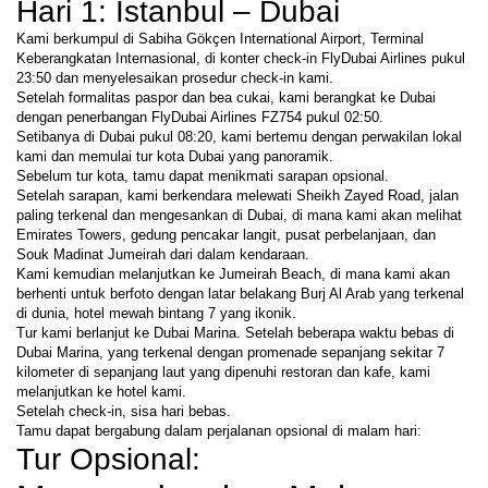
Hari 1: Istanbul – Dubai
Kami berkumpul di Sabiha Gökçen International Airport, Terminal 
Keberangkatan Internasional, di konter check-in FlyDubai Airlines pukul 
23:50 dan menyelesaikan prosedur check-in kami.
Setelah formalitas paspor dan bea cukai, kami berangkat ke Dubai 
dengan penerbangan FlyDubai Airlines FZ754 pukul 02:50.
Setibanya di Dubai pukul 08:20, kami bertemu dengan perwakilan lokal 
kami dan memulai tur kota Dubai yang panoramik.
Sebelum tur kota, tamu dapat menikmati sarapan opsional.
Setelah sarapan, kami berkendara melewati Sheikh Zayed Road, jalan 
paling terkenal dan mengesankan di Dubai, di mana kami akan melihat 
Emirates Towers, gedung pencakar langit, pusat perbelanjaan, dan 
Souk Madinat Jumeirah dari dalam kendaraan.
Kami kemudian melanjutkan ke Jumeirah Beach, di mana kami akan 
berhenti untuk berfoto dengan latar belakang Burj Al Arab yang terkenal 
di dunia, hotel mewah bintang 7 yang ikonik.
Tur kami berlanjut ke Dubai Marina. Setelah beberapa waktu bebas di 
Dubai Marina, yang terkenal dengan promenade sepanjang sekitar 7 
kilometer di sepanjang laut yang dipenuhi restoran dan kafe, kami 
melanjutkan ke hotel kami.
Setelah check-in, sisa hari bebas.
Tamu dapat bergabung dalam perjalanan opsional di malam hari:
Tur Opsional: