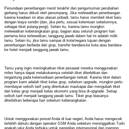
Penundaan penerbangan menit terakhir dan pengumuman perubahan
gerbang harus diikuti oleh penumpang. Jika melewatkan penerbangan
karena keadaan ini atau alasan pribadi, tamu harus membeli tiket baru
dengan biaya sendiri (dan, jika perlu, sesuai ketentuan sebelumnya,
sebagai tiket pulang-pergi). Selain itu, karena tamu mungkin
melewatkan keberangkatan grup, bagian atau seluruh program hari
pertama bisa terlewatkan; tanggung jawab dalam hal ini adalah milik
tamu. Selain itu, jika tamu sampai di kota/negara tujuan dengan
penerbangan berbeda dari grup, transfer bandara-ke kota atau bandara-
ke hotel menjadi tanggung jawab tamu.
Tamu yang ingin meningkatkan tiket pesawat mereka menggunakan
miles hanya dapat melakukannya setelah tiket diterbitkan dan
tergantung pada ketersediaan penerbangan terkait. Karena tiket dalam
program kami adalah tiket kelas grup, sebelum upgrade, mungkin perlu
membayar selisih tarif yang ditentukan maskapai dan mengubah tiket
dari kelas grup menjadi kelas ekonomi yang bisa di-upgrade. Setiap
selisih tarif menjadi tanggung jawab tamu. Tiket grup biasanya
diterbitkan beberapa hari sebelum keberangkatan.
Untuk menggunakan ponsel Anda di luar negeri, Anda harus mengecek
terlebih dahulu dengan operator GSM Anda sebelum meninggalkan Turki
apakah jalur Anda terbuka untuk panggilan internasional dan roaming.