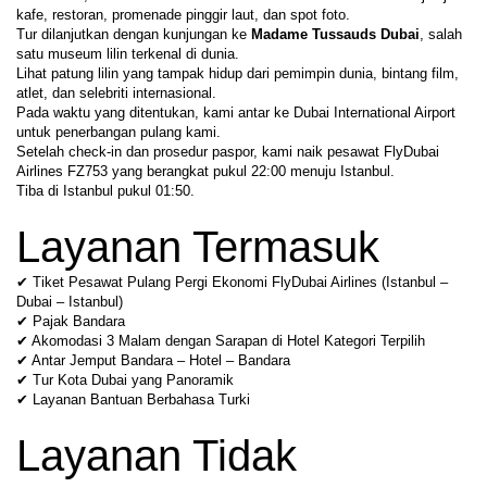
kafe, restoran, promenade pinggir laut, dan spot foto.
Tur dilanjutkan dengan kunjungan ke 
Madame Tussauds Dubai
, salah 
satu museum lilin terkenal di dunia.
Lihat patung lilin yang tampak hidup dari pemimpin dunia, bintang film, 
atlet, dan selebriti internasional.
Pada waktu yang ditentukan, kami antar ke Dubai International Airport 
untuk penerbangan pulang kami.
Setelah check-in dan prosedur paspor, kami naik pesawat FlyDubai 
Airlines FZ753 yang berangkat pukul 22:00 menuju Istanbul.
Tiba di Istanbul pukul 01:50.
Layanan Termasuk
✔ Tiket Pesawat Pulang Pergi Ekonomi FlyDubai Airlines (Istanbul – 
Dubai – Istanbul)
✔ Pajak Bandara
✔ Akomodasi 3 Malam dengan Sarapan di Hotel Kategori Terpilih
✔ Antar Jemput Bandara – Hotel – Bandara
✔ Tur Kota Dubai yang Panoramik
✔ Layanan Bantuan Berbahasa Turki
Layanan Tidak 