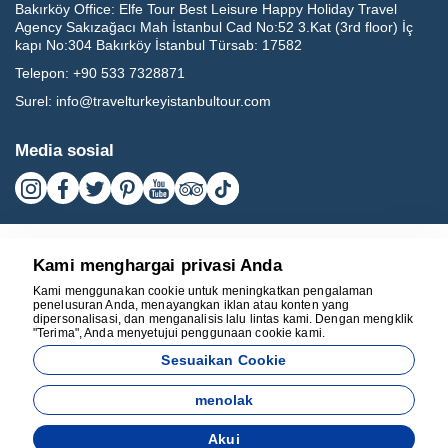
Bakırköy Office:
Elfe Tour Best Leisure Happy Holiday Travel
Agency Sakızağacı Mah İstanbul Cad No:52 3.Kat (3rd floor) İç
kapı No:304 Bakırköy İstanbul Türsab: 17582
Telepon:
+90 533 7328871
Surel:
info@travelturkeyistanbultour.com
Media sosial
Kami menghargai privasi Anda
Kami menggunakan cookie untuk meningkatkan pengalaman
penelusuran Anda, menayangkan iklan atau konten yang
dipersonalisasi, dan menganalisis lalu lintas kami. Dengan mengklik
"Terima", Anda menyetujui penggunaan cookie kami.
17582
Sesuaikan Cookie
BEST LEISURE HAPPY HOLIDAY TRAVEL AGENCY - 17582
menolak
Dikembangkan oleh
Akui