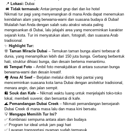
 📍 
Lokasi:
 Dubai
 🚐 
Tidak termasuk:
 Antar-jemput grup dari dan ke hotel
Nikmati tur pagi yang menyenangkan di mana Anda dapat menemukan 
keindahan alam yang berwarna-warni dan suasana budaya di Dubai!
Mulailah hari Anda dengan salah satu atraksi wisata paling 
mengesankan di Dubai, lalu jelajahi area yang mencerminkan karakter 
sejarah kota. Tur ini menyatukan alam, fotografi, dan suasana Arab 
tradisional.
✨ 
Highlight Tur:
🌸 
Taman Miracle Dubai
 – Temukan taman bunga alami terbesar di 
dunia, yang menampilkan lebih dari 150 juta bunga. Gerbang berbentuk 
hati, struktur dihiasi bunga, dan desain bertema menantimu.
📸 
Tempat Foto
 – Ambil foto menakjubkan di antara susunan bunga 
berwarna-warni dan desain kreatif.
🏘 
Area Al Seef
 – Berjalan melalui distrik tepi pantai yang 
mencerminkan suasana kota lama Dubai dengan arsitektur tradisional, 
menara angin, dan jalan sempit.
🛍 
Souk dan Kafe
 – Nikmati waktu luang untuk menjelajahi toko-toko 
lokal, membeli suvenir, dan bersantai di kafe.
🌊 
Pemandangan Dubai Creek
 – Nikmati pemandangan bersejarah 
Dubai Creek di mana masa lalu dan masa kini bersatu.
💡 
Mengapa Memilih Tur Ini?
✅ Kombinasi sempurna antara alam dan budaya
✅ Program tur ideal untuk jam pagi hari
✅ Layanan transportasi nyaman sudah termasuk