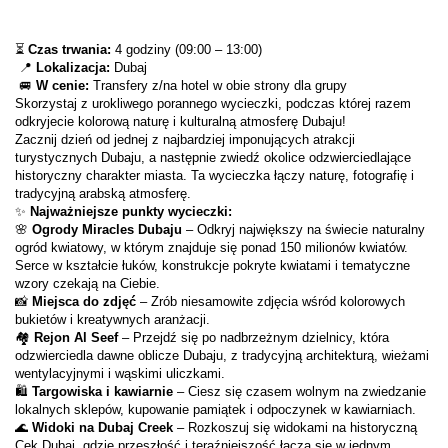
⏳ 
Czas trwania:
 4 godziny (09:00 – 13:00)
 📍 
Lokalizacja:
 Dubaj
 🚐 
W cenie:
 Transfery z/na hotel w obie strony dla grupy
Skorzystaj z urokliwego porannego wycieczki, podczas której razem 
odkryjecie kolorową naturę i kulturalną atmosferę Dubaju!
Zacznij dzień od jednej z najbardziej imponujących atrakcji 
turystycznych Dubaju, a następnie zwiedź okolice odzwierciedlające 
historyczny charakter miasta. Ta wycieczka łączy naturę, fotografię i 
tradycyjną arabską atmosferę.
✨ 
Najważniejsze punkty wycieczki:
🌸 
Ogrody Miracles Dubaju
 – Odkryj największy na świecie naturalny 
ogród kwiatowy, w którym znajduje się ponad 150 milionów kwiatów. 
Serce w kształcie łuków, konstrukcje pokryte kwiatami i tematyczne 
wzory czekają na Ciebie.
📸 
Miejsca do zdjęć
 – Zrób niesamowite zdjęcia wśród kolorowych 
bukietów i kreatywnych aranżacji.
🏘 
Rejon Al Seef
 – Przejdź się po nadbrzeżnym dzielnicy, która 
odzwierciedla dawne oblicze Dubaju, z tradycyjną architekturą, wieżami 
wentylacyjnymi i wąskimi uliczkami.
🛍 
Targowiska i kawiarnie
 – Ciesz się czasem wolnym na zwiedzanie 
lokalnych sklepów, kupowanie pamiątek i odpoczynek w kawiarniach.
🌊 
Widoki na Dubaj Creek
 – Rozkoszuj się widokami na historyczną 
Cek Dubaj, gdzie przeszłość i teraźniejszość łączą się w jednym 