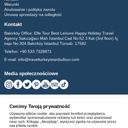
Warunki
Anulowanie i polityka zwrotu
Umowa sprzedaży na odległość
Kontakt
Bakırköy Office:
Elfe Tour Best Leisure Happy Holiday Travel
Agency Sakızağacı Mah İstanbul Cad No:52 3.Kat (3rd floor) İç
kapı No:304 Bakırköy İstanbul Türsab: 17582
Telefon:
+90 533 7328871
E-mail:
info@travelturkeyistanbultour.com
Media społecznościowe
Cenimy Twoją prywatność
Używamy plików cookie, aby poprawić komfort przeglądania,
wyświetlać spersonalizowane reklamy lub treści oraz analizować
nasz ruch. Klikając „Akceptuję”, wyrażasz zgodę na używanie przez
nas plików cookie.
17582