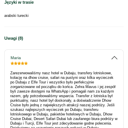
Języki w trasie
arabski turecki
Uwagi (8)
Maria
Zarezerwowaliśmy nasz hotel w Dubaju, transfery lotniskowe,
kolację na dhow cruise, safari na pustyni oraz kilka wycieczek
po Dubaju z Elfe Tour i wszystko było perfekcyjnie
zorganizowane od początku do końca. Zehra Mavus i jej zespół
byli zawsze dostępni na WhatsApp i pomagali nam za każdym
razem, gdy potrzebowaliśmy wsparcia. Transfer z lotniska był
punktualny, nasz hotel był doskonały, a doświadczenie Dhow
Cruise było jedną z największych atrakcji naszej podróży. Jeśli
szukasz najlepszych wycieczek po Dubaju, transferu
lotniskowego w Dubaju, pakietów hotelowych w Dubaju, Dhow
Cruise Dubai, Desert Safari Dubai lub zaufanego biura podróży w
Dubaju i Turcji, Elfe Tour jest zdecydowanie godne polecenia.
Dziękujemy za uczynienie naszych wakacji w Dubaju