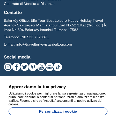
Contratto di Vendita a Distanza
Contatto
Bakırköy Office:
Elfe Tour Best Leisure Happy Holiday Travel
Agency Sakızağacı Mah İstanbul Cad No:52 3.Kat (3rd floor) İç
kapı No:304 Bakırköy İstanbul Türsab: 17582
Telefono:
+90 533 7328871
E-mail:
info@travelturkeyistanbultour.com
Social media
Apprezziamo la tua privacy
Utilizziamo i cookie per migliorare la tua esperienza di navigazione,
pubblicare annunci o contenuti personalizzati e analizzare il nostro
traffico. Facendo clic su "Accetta", acconsenti al nostro utilizzo dei
cookie.
17582
Personalizza i cookie
BEST LEISURE HAPPY HOLIDAY TRAVEL AGENCY - 17582