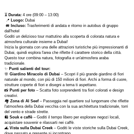
⏳ 
Durata:
 4 ore (09:00 – 13:00)
 📍 
Luogo:
 Dubai
 🚐 
Incluso:
 Trasferimenti di andata e ritorno in autobus di gruppo 
dall'hotel
Goditi un delizioso tour mattutino alla scoperta di colorata natura e 
atmosfera culturale insieme a Dubai!
Inizia la giornata con una delle attrazioni turistiche più impressionanti di 
Dubai, quindi esplora l'area che riflette il carattere storico della città. 
Questo tour combina natura, fotografia e un'atmosfera araba 
tradizionale.
✨ 
Punti salienti del tour:
🌸 
Giardino Miracolo di Dubai
 – Scopri il più grande giardino di fiori 
naturale al mondo, con più di 150 milioni di fiori. Archi a forma di cuore, 
strutture coperte di fiori e disegni a tema ti aspettano.
📸 
Punti per foto
 – Scatta foto sorprendenti tra fiori colorati e design 
creativi.
🏘 
Zona di Al Seef
 – Passeggia nel quartiere sul lungomare che riflette 
l'atmosfera della Dubai vecchia con la sua architettura tradizionale, torri 
del vento e strade strette.
🛍 
Souk e caffè
 – Goditi il tempo libero per esplorare negozi locali, 
acquistare souvenir e rilassarti nei caffè.
🌊 
Vista sulla Dubai Creek
 – Goditi le viste storiche sulla Dubai Creek, 
dove passato e presente si incontrano.