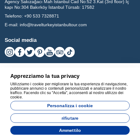
Agency Sakızağacı Mah İstanbul Cad No:52 3.Kat (3rd floor) İç
kapı No:304 Bakırköy İstanbul Türsab: 17582
Telefono:
+90 533 7328871
E-mail:
info@travelturkeyistanbultour.com
Social media
Apprezziamo la tua privacy
Utilizziamo i cookie per migliorare la tua esperienza di navigazione,
pubblicare annunci o contenuti personalizzati e analizzare il nostro
traffico. Facendo clic su "Accetta", acconsenti al nostro utilizzo dei
cookie.
17582
Personalizza i cookie
BEST LEISURE HAPPY HOLIDAY TRAVEL AGENCY - 17582
rifiutare
Sviluppato da
Ammettilo