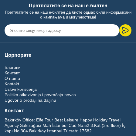
Претплатите се на наш е-билтен
Претплатите се на наш е-билтен да бисте одмах били информисани
о кампањама и могућностима!
Цорпорате
Блогови
Контакт
O nama
Kontakt
Uslovi korišćenja
Politika otkazivanja i povraćaja novca
Ugovor o prodaji na daljinu
Контакт
Bakırköy Office:
Elfe Tour Best Leisure Happy Holiday Travel
Agency Sakızağacı Mah İstanbul Cad No:52 3.Kat (3rd floor) İç
kapı No:304 Bakırköy İstanbul Türsab: 17582