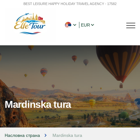
BEST LEISURE HAPPY HOLIDAY TRAVEL AGENCY - 17582
EUR
Mardinska tura
Насловна страна
Mardinska tura