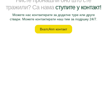
Нисте пронашли оно што сте
тражили? Са нама
ступите у контакт!
Можете нас контактирати за додатне туре или друге
ствари. Можете контактирати наш тим за подршку 24/7.
ВхатсАпп контакт