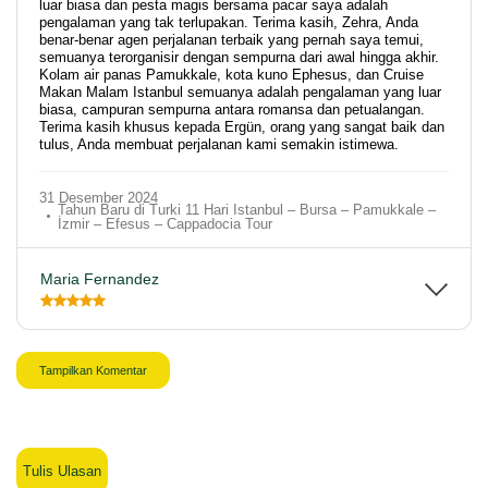
luar biasa dan pesta magis bersama pacar saya adalah
pengalaman yang tak terlupakan. Terima kasih, Zehra, Anda
benar-benar agen perjalanan terbaik yang pernah saya temui,
semuanya terorganisir dengan sempurna dari awal hingga akhir.
Kolam air panas Pamukkale, kota kuno Ephesus, dan Cruise
Makan Malam Istanbul semuanya adalah pengalaman yang luar
biasa, campuran sempurna antara romansa dan petualangan.
Terima kasih khusus kepada Ergün, orang yang sangat baik dan
tulus, Anda membuat perjalanan kami semakin istimewa.
31 Desember 2024
Tahun Baru di Turki 11 Hari Istanbul – Bursa – Pamukkale –
İzmir – Efesus – Cappadocia Tour
Maria Fernandez
Tampilkan Komentar
Tulis Ulasan