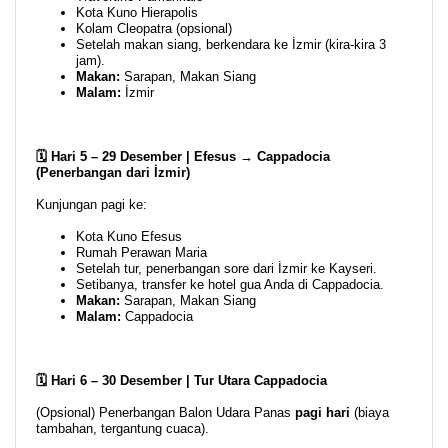
Kota Kuno Hierapolis
Kolam Cleopatra (opsional)
Setelah makan siang, berkendara ke İzmir (kira-kira 3
jam).
Makan:
Sarapan, Makan Siang
Malam:
İzmir
🗓️ Hari 5 – 29 Desember | Efesus → Cappadocia
(Penerbangan dari İzmir)
Kunjungan pagi ke:
Kota Kuno Efesus
Rumah Perawan Maria
Setelah tur, penerbangan sore dari İzmir ke Kayseri.
Setibanya, transfer ke hotel gua Anda di Cappadocia.
Makan:
Sarapan, Makan Siang
Malam:
Cappadocia
🗓️ Hari 6 – 30 Desember | Tur Utara Cappadocia
(Opsional) Penerbangan Balon Udara Panas
pagi hari
(biaya
tambahan, tergantung cuaca).