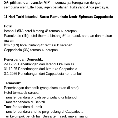
5★ pilihan, dan transfer VIP
 — semuanya terorganisir dengan 
sempurna oleh 
Elfe Tour
, agen perjalanan Turki yang Anda percayai.
11 Hari Turki Istanbul-Bursa-Pamukkale-İzmir-Ephesus-Cappadocia 
Hotel: 
Istanbul (5N) hotel bintang 4* termasuk sarapan 
Pamukkale (1N) hotel thermal bintang 5* termasuk sarapan dan makan 
malam  
İzmir (1N) hotel bintang 4* termasuk sarapan 
Cappadocia (3N) termasuk sarapan  
Penerbangan Domestik: 
29.12.25 Penerbangan dari İstanbul ke Denizli 
31.12.25 Penerbangan dari İzmir ke Cappadocia
3.1.2026 Penerbangan dari Cappadocia ke İstanbul
Termasuk:  
Penerbangan domestik (yang disebutkan di atas)
Hotel termasuk sarapan 
Transfer bandara pribadi pergi pulang di Istanbul 
Transfer bandara di Denizli
Transfer bandara di İzmir 
Transfer bandara shuttle pergi pulang di Cappadocia  
Tur kelompok penuh hari Bursa termasuk makan siang 