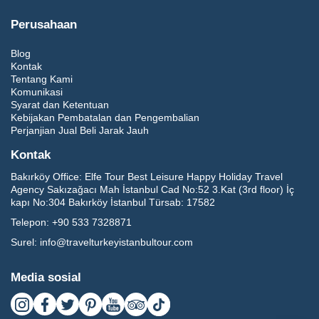
Perusahaan
Blog
Kontak
Tentang Kami
Komunikasi
Syarat dan Ketentuan
Kebijakan Pembatalan dan Pengembalian
Perjanjian Jual Beli Jarak Jauh
Kontak
Bakırköy Office:
Elfe Tour Best Leisure Happy Holiday Travel
Agency Sakızağacı Mah İstanbul Cad No:52 3.Kat (3rd floor) İç
kapı No:304 Bakırköy İstanbul Türsab: 17582
Telepon:
+90 533 7328871
Surel:
info@travelturkeyistanbultour.com
Media sosial