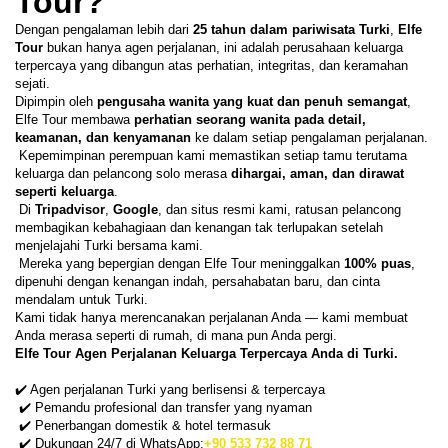
Tour?
Dengan pengalaman lebih dari 
25 tahun dalam pariwisata Turki
, 
Elfe 
Tour
 bukan hanya agen perjalanan, ini adalah perusahaan keluarga 
terpercaya yang dibangun atas perhatian, integritas, dan keramahan 
sejati.
Dipimpin oleh 
pengusaha wanita yang kuat dan penuh semangat
, 
Elfe Tour membawa 
perhatian seorang wanita pada detail, 
keamanan, dan kenyamanan
 ke dalam setiap pengalaman perjalanan.
 Kepemimpinan perempuan kami memastikan setiap tamu terutama 
keluarga dan pelancong solo merasa 
dihargai, aman, dan dirawat 
seperti keluarga
.
 Di 
Tripadvisor
, 
Google
, dan situs resmi kami, ratusan pelancong 
membagikan kebahagiaan dan kenangan tak terlupakan setelah 
menjelajahi Turki bersama kami.
 Mereka yang bepergian dengan Elfe Tour meninggalkan 
100% puas
, 
dipenuhi dengan kenangan indah, persahabatan baru, dan cinta 
mendalam untuk Turki.
Kami tidak hanya merencanakan perjalanan Anda — kami membuat 
Anda merasa seperti di rumah, di mana pun Anda pergi.
Elfe Tour Agen Perjalanan Keluarga Terpercaya Anda di Turki.
✔️ Agen perjalanan Turki yang berlisensi & terpercaya
 ✔️ Pemandu profesional dan transfer yang nyaman
 ✔️ Penerbangan domestik & hotel termasuk
 ✔️ Dukungan 24/7 di WhatsApp:
+90 533 732 88 71