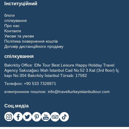
Інституційний
блоги
спілкування
Про нас
Контакти
Умови та умови
Політика повернення коштів
Договір дистанційного продажу
спілкування
Bakırköy Office:
Elfe Tour Best Leisure Happy Holiday Travel
Agency Sakızağacı Mah İstanbul Cad No:52 3.Kat (3rd floor) İç
kapı No:304 Bakırköy İstanbul Türsab: 17582
Телефон:
+90 533 7328871
електронною поштою:
info@travelturkeyistanbultour.com
Соц.медіа