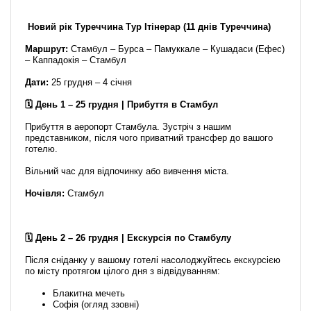
Новий рік Туреччина Тур Ітінерар (11 днів Туреччина)
Маршрут:
Стамбул – Бурса – Памуккале – Кушадаси (Ефес)
– Каппадокія – Стамбул
Дати:
25 грудня – 4 січня
🗓️ День 1 – 25 грудня | Прибуття в Стамбул
Прибуття в аеропорт Стамбула. Зустріч з нашим
представником, після чого приватний трансфер до вашого
готелю.
Вільний час для відпочинку або вивчення міста.
Ночівля:
Стамбул
🗓️ День 2 – 26 грудня | Екскурсія по Стамбулу
Після сніданку у вашому готелі насолоджуйтесь екскурсією
по місту протягом цілого дня з відвідуванням:
Блакитна мечеть
Софія (огляд ззовні)