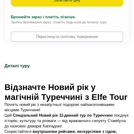
Запитайте ціну
Бронюйте зараз і платіть пізніше.
Зробіть бронювання зараз, сплатіть будь-коли до початку туру.
Переглянути політику повернення
Деталі туру
Відзначте Новий рік у 
магічній Туреччині з Elfe Tour
Почніть новий рік з незабутньої подорожі найзахопливішими 
місцями Туреччини!
Цей 
Спеціальний Новий рік 11-денний тур по Туреччині
 поєднує 
історію, культуру та розваги — від вражаючого силуету Стамбула 
до казкових димарів Каппадокії.
Скористайтеся 
внутрішніми рейсами, екскурсіями з гідом, 