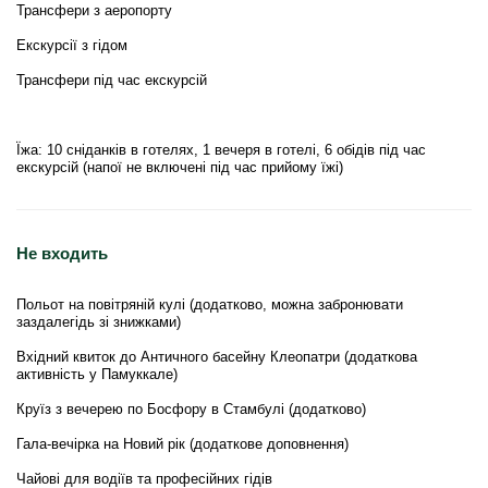
Трансфери з аеропорту
Екскурсії з гідом
Трансфери під час екскурсій
Їжа: 10 сніданків в готелях, 1 вечеря в готелі, 6 обідів під час
екскурсій (напої не включені під час прийому їжі)
Не входить
Польот на повітряній кулі (додатково, можна забронювати
заздалегідь зі знижками)
Вхідний квиток до Античного басейну Клеопатри (додаткова
активність у Памуккале)
Круїз з вечерею по Босфору в Стамбулі (додатково)
Гала-вечірка на Новий рік (додаткове доповнення)
Чайові для водіїв та професійних гідів