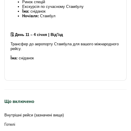
Ринок спецій
Екскурсія по сучасному Стамбулу
Їжа:
сніданок
Ночівля:
Стамбул
🗓️ День 11 – 4 січня | Від'їзд
Трансфер до аеропорту Стамбула для вашого міжнародного
рейсу.
Їжа:
сніданок
Що включено
Внутрішні рейси (зазначені вище)
Готелі