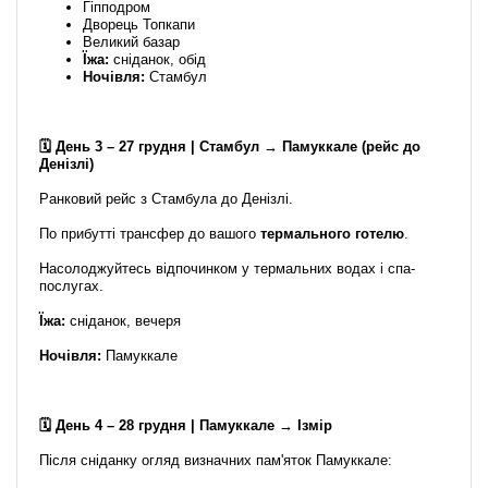
Гіпподром
Дворець Топкапи
Великий базар
Їжа:
сніданок, обід
Ночівля:
Стамбул
🗓️ День 3 – 27 грудня | Стамбул → Памуккале (рейс до
Денізлі)
Ранковий рейс з Стамбула до Денізлі.
По прибутті трансфер до вашого
термального готелю
.
Насолоджуйтесь відпочинком у термальних водах і спа-
послугах.
Їжа:
сніданок, вечеря
Ночівля:
Памуккале
🗓️ День 4 – 28 грудня | Памуккале → Ізмір
Після сніданку огляд визначних пам'яток Памуккале: