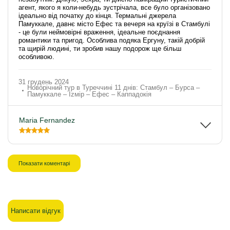
агент, якого я коли-небудь зустрічала, все було організовано
ідеально від початку до кінця. Термальні джерела
Памуккале, давнє місто Ефес та вечеря на круїзі в Стамбулі
- це були неймовірні враження, ідеальне поєднання
романтики та пригод. Особлива подяка Ергуну, такій добрій
та щирій людині, ти зробив нашу подорож ще більш
особливою.
31 грудень 2024
Новорічний тур в Туреччині 11 днів: Стамбул – Бурса –
Памуккале – İzмір – Ефес – Каппадокія
Maria Fernandez
Показати коментарі
Написати відгук