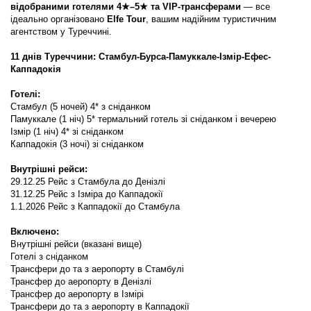
відобраними готелями 4★–5★ та VIP-трансферами
 — все 
ідеально організовано 
Elfe Tour
, вашим надійним туристичним 
агентством у Туреччині.
11 днів Туреччини: Стамбул-Бурса-Памуккале-Ізмір-Ефес-
Каппадокія
Готелі:
Стамбул (5 ночей) 4* з сніданком 
Памуккале (1 ніч) 5* термальний готель зі сніданком і вечерею 
Ізмір (1 ніч) 4* зі сніданком
Каппадокія (3 ночі) зі сніданком  
Внутрішні рейси:
29.12.25 Рейс з Стамбула до Денізлі
31.12.25 Рейс з Ізміра до Каппадокії
1.1.2026 Рейс з Каппадокії до Стамбула
Включено: 
Внутрішні рейси (вказані вище)
Готелі з сніданком 
Трансфери до та з аеропорту в Стамбулі 
Трансфер до аеропорту в Денізлі
Трансфер до аеропорту в Ізмірі
Трансфери до та з аеропорту в Каппадокії  