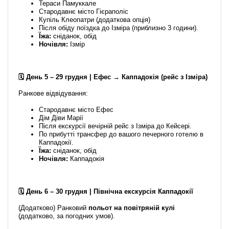
Тераси Памуккале
Стародавнє місто Гієраполіс
Купіль Клеопатри (додаткова опція)
Після обіду поїздка до Ізміра (приблизно 3 години).
Їжа:
сніданок, обід
Ночівля:
Ізмір
🗓️ День 5 – 29 грудня | Ефес → Каппадокія (рейс з Ізміра)
Ранкове відвідування:
Стародавнє місто Ефес
Дім Діви Марії
Після екскурсії вечірній рейс з Ізміра до Кейсері.
По прибутті трансфер до вашого печерного готелю в
Каппадокії.
Їжа:
сніданок, обід
Ночівля:
Каппадокія
🗓️ День 6 – 30 грудня | Північна екскурсія Каппадокії
(Додатково) Ранковий
польот на повітряній кулі
(додатково, за погодних умов).