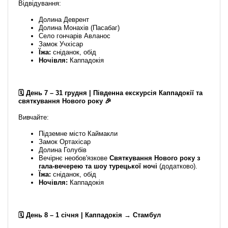
Відвідування:
Долина Деврент
Долина Монахів (Пасабаг)
Село гончарів Авланос
Замок Учхісар
Їжа:
сніданок, обід
Ночівля:
Каппадокія
🗓️ День 7 – 31 грудня | Південна екскурсія Каппадокії та
святкування Нового року 🎉
Вивчайте:
Підземне місто Каймакли
Замок Ортахісар
Долина Голубів
Вечірнє необов'язкове
Святкування Нового року з
гала-вечерею та шоу турецької ночі
(додатково).
Їжа:
сніданок, обід
Ночівля:
Каппадокія
🗓️ День 8 – 1 січня | Каппадокія → Стамбул