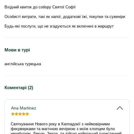
Вхідний квиток до собору Святої Софії
Особисті витрати, такі як напої, додаткові їжі, покупки та сувеніри
Будь-які послуги, що не згадуються як включені в маршрут
Мови в турі
англійська турецька
Коментарі (2)
Ana Martinez
Святкування Нового року в Каппадокії з неймовірними
феєрверками та магічною вечіркою з моїм хлопцем було
незабутнім. Дякую, Зехра, ти дійсно найкращий туристичний