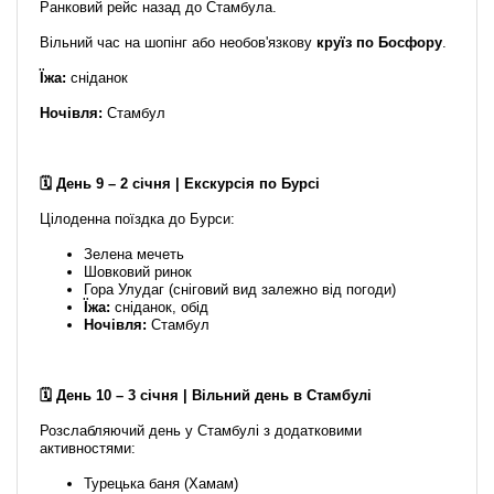
Ранковий рейс назад до Стамбула.
Вільний час на шопінг або необов'язкову
круїз по Босфору
.
Їжа:
сніданок
Ночівля:
Стамбул
🗓️ День 9 – 2 січня | Екскурсія по Бурсі
Цілоденна поїздка до Бурси:
Зелена мечеть
Шовковий ринок
Гора Улудаг (сніговий вид залежно від погоди)
Їжа:
сніданок, обід
Ночівля:
Стамбул
🗓️ День 10 – 3 січня | Вільний день в Стамбулі
Розслабляючий день у Стамбулі з додатковими
активностями:
Турецька баня (Хамам)