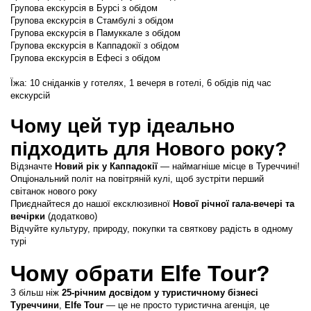
Групова екскурсія в Бурсі з обідом
Групова екскурсія в Стамбулі з обідом
Групова екскурсія в Памуккале з обідом
Групова екскурсія в Каппадокії з обідом
Групова екскурсія в Ефесі з обідом
Їжа: 10 сніданків у готелях, 1 вечеря в готелі, 6 обідів під час 
екскурсій 
Чому цей тур ідеально 
підходить для Нового року?
Відзначте 
Новий рік у Каппадокії
 — наймагніше місце в Туреччині!
Опціональний політ на повітряній кулі, щоб зустріти перший 
світанок нового року
Приєднайтеся до нашої ексклюзивної 
Нової річної гала-вечері та 
вечірки
 (додатково)
Відчуйте культуру, природу, покупки та святкову радість в одному 
турі
Чому обрати Elfe Tour?
З більш ніж 
25-річним досвідом у туристичному бізнесі 
Туреччини
, 
Elfe Tour
 — це не просто туристична агенція, це 