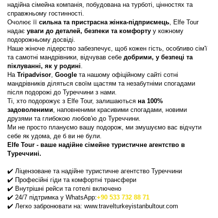
надійна сімейна компанія, побудована на турботі, цінностях та 
справжньому гостинності.
Очолює її 
сильна та пристрасна жінка-підприємець
, Elfe Tour 
надає 
уваги до деталей, безпеки та комфорту
 у кожному 
подорожньому досвіді.
Наше жіноче лідерство забезпечує, щоб кожен гість, особливо сім'ї 
та самотні мандрівники, відчував себе 
добрими, у безпеці та 
піклуванні, як у родині
.
На 
Tripadvisor
, 
Google
 та нашому офіційному сайті сотні 
мандрівників діляться своїм щастям та незабутніми спогадами 
після подорожі до Туреччини з нами.
Ті, хто подорожує з Elfe Tour, залишаються 
на 100% 
задоволеними
, наповненими красивими спогадами, новими 
друзями та глибокою любов'ю до Туреччини.
Ми не просто плануємо вашу подорож, ми змушуємо вас відчути 
себе як удома, де б ви не були.
Elfe Tour - ваше надійне сімейне туристичне агентство в 
Туреччині.
✔️ Ліцензоване та надійне туристичне агентство Туреччини
✔️ Професійні гіди та комфортні трансфери
✔️ Внутрішні рейси та готелі включено
✔️ 24/7 підтримка у WhatsApp:
+90 533 732 88 71
✔️ Легко забронювати на: www.travelturkeyistanbultour.com