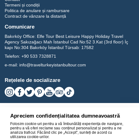
Termeni și condiții
Politica de anulare și rambursare
Contract de vânzare la distanță
Comunicare
Bakırköy Office:
Elfe Tour Best Leisure Happy Holiday Travel
Agency Sakızağacı Mah İstanbul Cad No:52 3.Kat (3rd floor) İç
kapı No:304 Bakırköy İstanbul Türsab: 17582
Telefon:
+90 533 7328871
e-mail:
info@travelturkeyistanbultour.com
Rețelele de socializare
Apreciem confidențialitatea dumneavoastră
Folosim cookie-uri pentru a vă îmbunătăți experiența de navigare,
pentru a vă oferi reclame sau conținut personalizat și pentru a ne
analiza traficul. Făcând clic pe „Accept”, sunteți de acord cu
utilizarea cookie-urilor.
17582