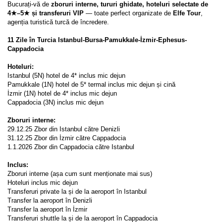
Bucurați-vă de 
zboruri interne, tururi ghidate, hoteluri selectate de 
4★–5★ și transferuri VIP
 — toate perfect organizate de 
Elfe Tour
, 
agenția turistică turcă de încredere.
11 Zile în Turcia Istanbul-Bursa-Pamukkale-İzmir-Ephesus-
Cappadocia
Hoteluri:
Istanbul (5N) hotel de 4* inclus mic dejun 
Pamukkale (1N) hotel de 5* termal inclus mic dejun și cină 
İzmir (1N) hotel de 4* inclus mic dejun
Cappadocia (3N) inclus mic dejun  
Zboruri interne:
29.12.25 Zbor din Istanbul către Denizli
31.12.25 Zbor din İzmir către Cappadocia
1.1.2026 Zbor din Cappadocia către Istanbul
Inclus: 
Zboruri interne (așa cum sunt menționate mai sus)
Hoteluri inclus mic dejun 
Transferuri private la și de la aeroport în Istanbul 
Transfer la aeroport în Denizli
Transfer la aeroport în İzmir
Transferuri shuttle la și de la aeroport în Cappadocia  