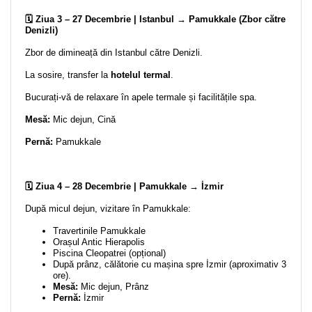
🗓️ Ziua 3 – 27 Decembrie | Istanbul → Pamukkale (Zbor către
Denizli)
Zbor de dimineață din Istanbul către Denizli.
La sosire, transfer la
hotelul termal
.
Bucurați-vă de relaxare în apele termale și facilitățile spa.
Mesă:
Mic dejun, Cină
Pernă:
Pamukkale
🗓️ Ziua 4 – 28 Decembrie | Pamukkale → İzmir
După micul dejun, vizitare în Pamukkale:
Travertinile Pamukkale
Orașul Antic Hierapolis
Piscina Cleopatrei (opțional)
După prânz, călătorie cu mașina spre İzmir (aproximativ 3
ore).
Mesă:
Mic dejun, Prânz
Pernă:
İzmir