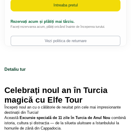
Intreaba pretul
Rezervați acum și plătiți mai târziu.
Faceți rezervarea acum, plătiți oricând înainte de începerea turului.
Vezi politica de returnare
Detaliu tur
Celebrați noul an în Turcia 
magică cu Elfe Tour
Începeți noul an cu o călătorie de neuitat prin cele mai impresionante 
destinații din Turcia!
Această 
Excursie specială de 11 zile în Turcia de Anul Nou
 combină 
istoria, cultura și distracția — de la silueta uluitoare a Istanbulului la 
hornurile de zână din Cappadocia.