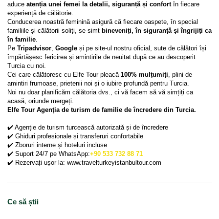
aduce 
atenția unei femei la detalii, siguranță și confort
 în fiecare 
experiență de călătorie.
Conducerea noastră feminină asigură că fiecare oaspete, în special 
familiile și călătorii soliți, se simt 
bineveniți, în siguranță și îngrijiți ca 
în familie
.
Pe 
Tripadvisor
, 
Google
 și pe site-ul nostru oficial, sute de călători își 
împărtășesc fericirea și amintirile de neuitat după ce au descoperit 
Turcia cu noi.
Cei care călătoresc cu Elfe Tour pleacă 
100% mulțumiți
, plini de 
amintiri frumoase, prietenii noi și o iubire profundă pentru Turcia.
Noi nu doar planificăm călătoria dvs., ci vă facem să vă simțiți ca 
acasă, oriunde mergeți.
Elfe Tour Agenția de turism de familie de încredere din Turcia.
✔️ Agenție de turism turcească autorizată și de încredere
✔️ Ghiduri profesionale și transferuri confortabile
✔️ Zboruri interne și hoteluri incluse
✔️ Suport 24/7 pe WhatsApp:
+90 533 732 88 71
✔️ Rezervați ușor la: www.travelturkeyistanbultour.com
Ce să știi