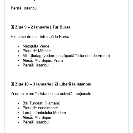
Pernă:
Istanbul
🗓️ Ziua 9 – 2 Ianuarie | Tur Bursa
Excursie de o zi întreagă la Bursa:
Mezquita Verde
Piața de Mătase
Mt. Uludag (vedere cu zăpadă în funcție de vreme)
Mesă:
Mic dejun, Prânz
Pernă:
Istanbul
🗓️ Ziua 10 – 3 Ianuarie | Zi Liberă la Istanbul
Zi de relaxare în Istanbul cu activități opționale:
Băi Turcești (Hamam)
Piața de condimente
Turul Istanbulului Modern
Mesă:
Mic dejun
Pernă:
Istanbul