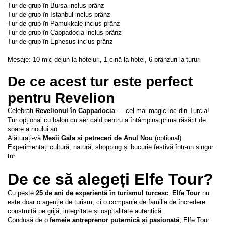
Tur de grup în Bursa inclus prânz
Tur de grup în Istanbul inclus prânz
Tur de grup în Pamukkale inclus prânz
Tur de grup în Cappadocia inclus prânz
Tur de grup în Ephesus inclus prânz
Mesaje: 10 mic dejun la hoteluri, 1 cină la hotel, 6 prânzuri la tururi 
De ce acest tur este perfect 
pentru Revelion
Celebrați 
Revelionul în Cappadocia
 — cel mai magic loc din Turcia!
Tur opțional cu balon cu aer cald pentru a întâmpina prima răsărit de 
soare a noului an
Alăturați-vă 
Mesii Gala și petreceri de Anul Nou
 (opțional)
Experimentați cultură, natură, shopping și bucurie festivă într-un singur 
tur
De ce să alegeți Elfe Tour?
Cu peste 
25 de ani de experiență în turismul turcesc
, 
Elfe Tour
 nu 
este doar o agenție de turism, ci o companie de familie de încredere 
construită pe grijă, integritate și ospitalitate autentică.
Condusă de o 
femeie antreprenor puternică și pasionată
, Elfe Tour 