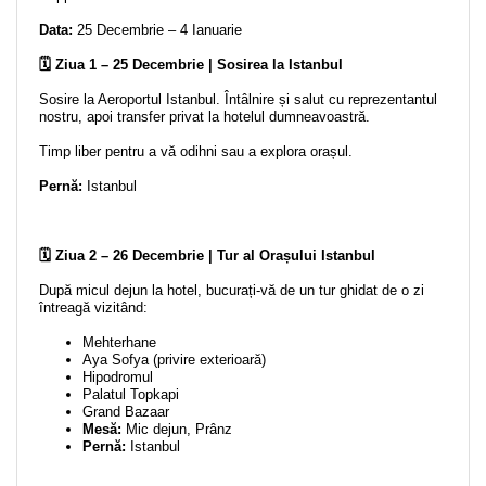
Data:
25 Decembrie – 4 Ianuarie
🗓️ Ziua 1 – 25 Decembrie | Sosirea la Istanbul
Sosire la Aeroportul Istanbul. Întâlnire și salut cu reprezentantul
nostru, apoi transfer privat la hotelul dumneavoastră.
Timp liber pentru a vă odihni sau a explora orașul.
Pernă:
Istanbul
🗓️ Ziua 2 – 26 Decembrie | Tur al Orașului Istanbul
După micul dejun la hotel, bucurați-vă de un tur ghidat de o zi
întreagă vizitând:
Mehterhane
Aya Sofya (privire exterioară)
Hipodromul
Palatul Topkapi
Grand Bazaar
Mesă:
Mic dejun, Prânz
Pernă:
Istanbul