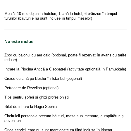
Meală: 10 mic dejun la hoteluri, 1 cină la hotel, 6 prânzuri în timpul
tururilor (băuturile nu sunt incluse în timpul meselor)
Nu este inclus
Zbor cu balonul cu aer cald (opțional, poate fi rezervat în avans cu tarife
reduse)
Intrare la Piscina Antică a Cleopatrei (activitate opțională în Pamukkale)
Cruise cu cină pe Bosfor în Istanbul (opțional)
Petrecere de Revelion (opțional)
Tips pentru șoferi și ghizi profesioniști
Bilet de intrare la Hagia Sophia
Cheltuieli personale precum băuturi, mese suplimentare, cumpărături și
suveniruri
Orice servicii care nu sunt menționate ca fiind incluse în itinerar