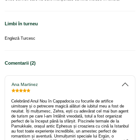
Limbi în turneu
Engleză Turcesc
Comentarii (2)
Ana Martinez
Celebrând Anul Nou în Cappadocia cu focurile de artifice
uimitoare și o petrecere magică alături de iubitul meu a fost de
neuitat. Îți mulțumesc, Zehra, ești cu adevărat cel mai bun agent
de turism pe care l-am întâlnit vreodată, totul a fost organizat
perfect de la început până la sfârșit. Piscinele termale de la
Pamukkale, orașul antic Ephesus și croaziera cu cină la Istanbul
au fost toate experiențe incredibile, un amestec perfect de
romantism și aventură. Unmulțumiri speciale lui Ergün, o