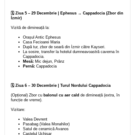
🗓️ Ziua 5 – 29 Decembrie | Ephesus → Cappadocia (Zbor din
İzmir)
Vizită de dimineață la:
Orașul Antic Ephesus
Casa Fecioarei Maria
După tur, zbor de seară din İzmir către Kayseri.
La sosire, transfer la hotelul dumneavoastră caverna în
Cappadocia.
Mesă:
Mic dejun, Prânz
Pernă:
Cappadocia
🗓️ Ziua 6 – 30 Decembrie | Turul Nordului Cappadocia
(Opțional) Zbor cu
balonul cu aer cald
de dimineață (extra, în
funcție de vreme).
Vizitare:
Valea Devrent
Pasabag (Valea Monahilor)
Satul de ceramică Avanos
Castelul Uchisar