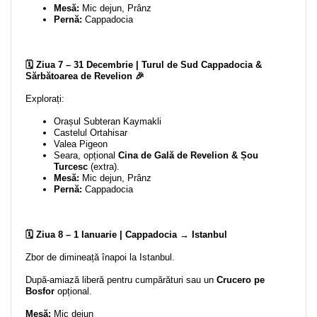
Mesă:
Mic dejun, Prânz
Pernă:
Cappadocia
🗓️ Ziua 7 – 31 Decembrie | Turul de Sud Cappadocia &
Sărbătoarea de Revelion 🎉
Explorați:
Orașul Subteran Kaymakli
Castelul Ortahisar
Valea Pigeon
Seara, opțional
Cina de Gală de Revelion & Șou
Turcesc
(extra).
Mesă:
Mic dejun, Prânz
Pernă:
Cappadocia
🗓️ Ziua 8 – 1 Ianuarie | Cappadocia → Istanbul
Zbor de dimineață înapoi la Istanbul.
După-amiază liberă pentru cumpărături sau un
Crucero pe
Bosfor
opțional.
Mesă:
Mic dejun