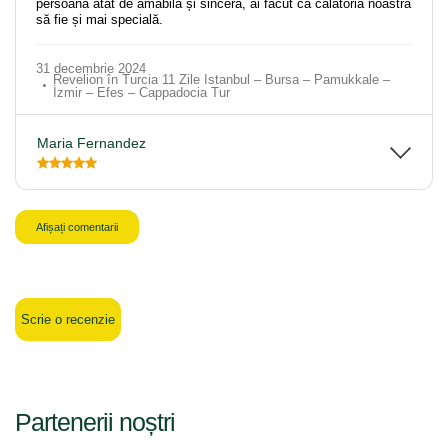
persoană atât de amabilă și sinceră, ai făcut ca călătoria noastră
să fie și mai specială.
31 decembrie 2024
Revelion în Turcia 11 Zile Istanbul – Bursa – Pamukkale –
İzmir – Efes – Cappadocia Tur
Maria Fernandez
Afișați comentarii
Scrie o recenzie
Partenerii noștri