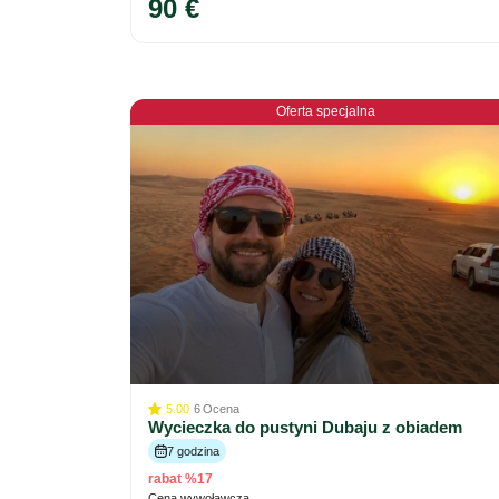
90 €
Oferta specjalna
5.00
6
Ocena
Wycieczka do pustyni Dubaju z obiadem
7 godzina
rabat %17
Cena wywoławcza