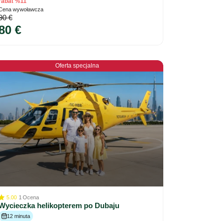
rabat %11
Cena wywoławcza
90 €
80 €
Oferta specjalna
5.00
1
Ocena
Wycieczka helikopterem po Dubaju
12 minuta