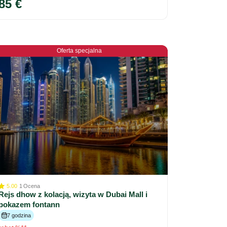
85 €
Oferta specjalna
5.00
1
Ocena
Rejs dhow z kolacją, wizyta w Dubai Mall i
pokazem fontann
7 godzina