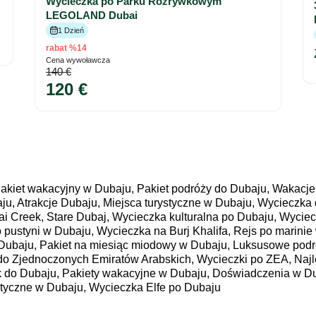
Wycieczka po Parku Rozrywkowym
LEGOLAND Dubai
1 Dzień
rabat %14
Cena wywoławcza
140 €
120 €
akiet wakacyjny w Dubaju, Pakiet podróży do Dubaju, Wakacje
ju, Atrakcje Dubaju, Miejsca turystyczne w Dubaju, Wycieczk
ai Creek, Stare Dubaj, Wycieczka kulturalna po Dubaju, Wycie
po pustyni w Dubaju, Wycieczka na Burj Khalifa, Rejs po marin
Dubaju, Pakiet na miesiąc miodowy w Dubaju, Luksusowe podr
do Zjednoczonych Emiratów Arabskich, Wycieczki po ZEA, Najl
k do Dubaju, Pakiety wakacyjne w Dubaju, Doświadczenia w D
styczne w Dubaju, Wycieczka Elfe po Dubaju