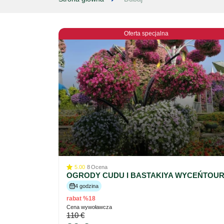
Oferta specjalna
5.00
8
Ocena
OGRODY CUDU I BASTAKIYA WYCEŃTOU
4 godzina
rabat %18
Cena wywoławcza
110 €