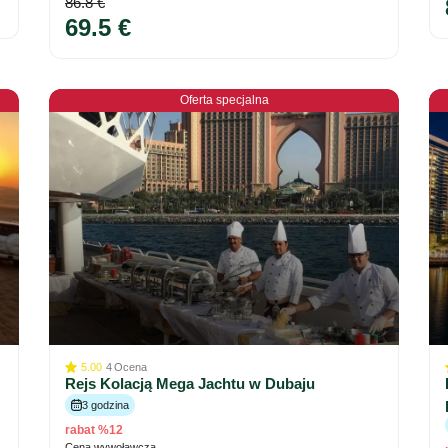
86.8 €
69.5 €
Oferta specjalna
5.00
4
Ocena
Rejs Kolacją Mega Jachtu w Dubaju
3 godzina
rabat %12
Cena wywoławcza