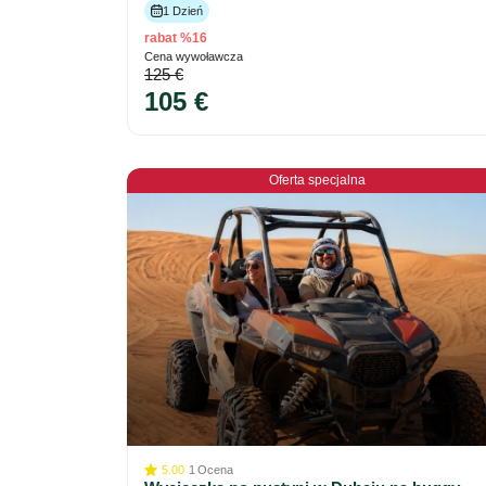
1 Dzień
rabat %16
Cena wywoławcza
125 €
105 €
Oferta specjalna
5.00
1
Ocena