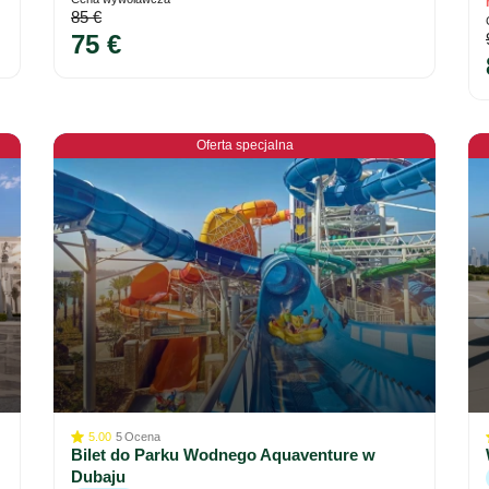
85 €
75 €
Oferta specjalna
5.00
5
Ocena
Bilet do Parku Wodnego Aquaventure w
Dubaju