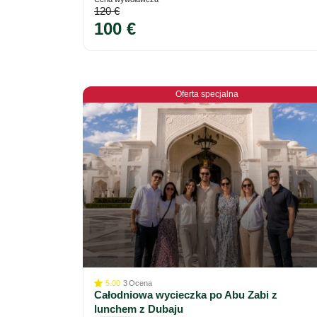
120 €
100 €
Oferta specjalna
5.00
3
Ocena
Całodniowa wycieczka po Abu Zabi z
lunchem z Dubaju