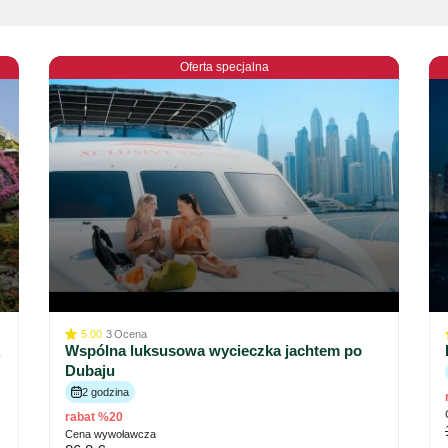
Oferta specjalna
5.00
3
Ocena
R
Wspólna luksusowa wycieczka jachtem po
Dubaju
2 godzina
rabat %20
Cena wywoławcza