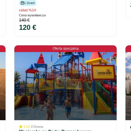
1 Dzień
rabat %14
Cena wywoławcza
140 €
120 €
Oferta specjalna
5.00
2
Ocena