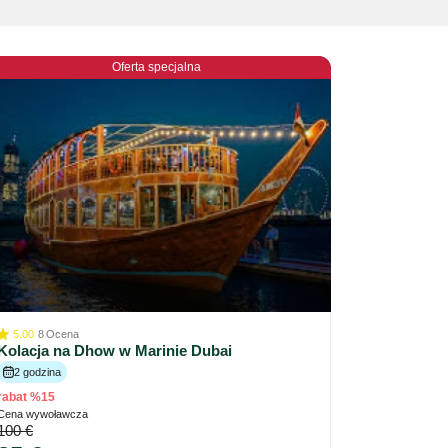
Oferta specjalna
5.00
8
Ocena
Kolacja na Dhow w Marinie Dubai
2 godzina
rabat %15
Cena wywoławcza
100 €