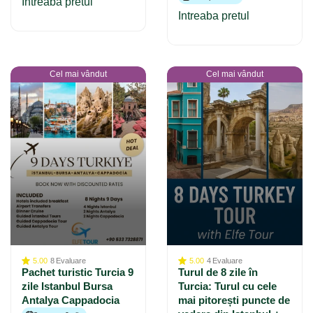
Intreaba pretul
Intreaba pretul
Cel mai vândut
Cel mai vândut
5.00
8
Evaluare
5.00
4
Evaluare
Pachet turistic Turcia 9
Turul de 8 zile în
zile Istanbul Bursa
Turcia: Turul cu cele
Antalya Cappadocia
mai pitorești puncte de