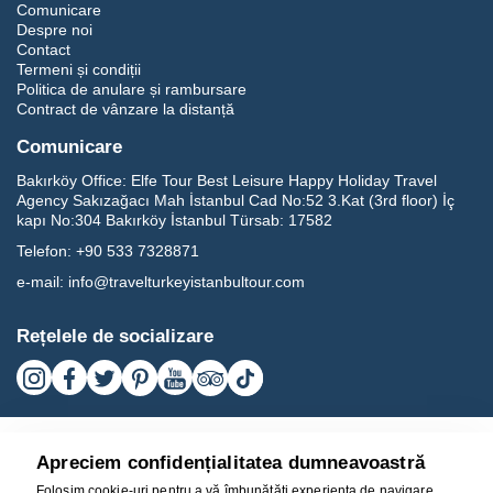
Comunicare
Despre noi
Contact
Termeni și condiții
Politica de anulare și rambursare
Contract de vânzare la distanță
Comunicare
Bakırköy Office:
Elfe Tour Best Leisure Happy Holiday Travel
Agency Sakızağacı Mah İstanbul Cad No:52 3.Kat (3rd floor) İç
kapı No:304 Bakırköy İstanbul Türsab: 17582
Telefon:
+90 533 7328871
e-mail:
info@travelturkeyistanbultour.com
Rețelele de socializare
Apreciem confidențialitatea dumneavoastră
Folosim cookie-uri pentru a vă îmbunătăți experiența de navigare,