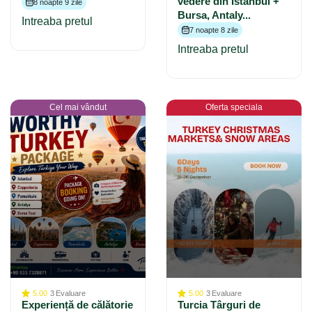
vedere din Istanbul +
8 noapte 9 zile
Bursa, Antaly...
Intreaba pretul
7 noapte 8 zile
Intreaba pretul
Cel mai vândut
Oferta speciala
5.00
3
Evaluare
5.00
3
Evaluare
Experiență de călătorie
Turcia Târguri de