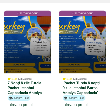
Cel mai vândut
Cel mai vândut
5.00
13
Evaluare
5.00
13
Evaluare
7 Nopți 8 zile Turcia
'Pachet Turcia 8 nopți
Pachet İstanbul
9 zile Istanbul Bursa
Cappadocia Antalya
Antalya Cappadocia'
7 noapte 8 zile
8 noapte 9 zile
Intreaba pretul
Intreaba pretul