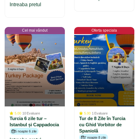
Intreaba pretul
Cel mai vândut
Oferta speciala
5.00
10
Evaluare
5.00
1
Evaluare
Turcia 6 zile tur –
Tur de 8 Zile în Turcia
Istanbul și Cappadocia
cu Ghid Vorbitor de
Spaniolă
5 noapte 6 zile
7 noapte 8 zile