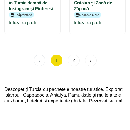
în Turcia demnă de
Crăciun și Zonă de
Instagram și Pinterest
Zăpadă
1 săptămână
5 noapte 6 zile
Intreaba pretul
Intreaba pretul
‹
1
2
›
Descoperiți Turcia cu pachetele noastre turistice. Explorați
Istanbul, Cappadocia, Antalya, Pamukkale și multe altele
cu zboruri, hoteluri și experiențe ghidate. Rezervați acum!