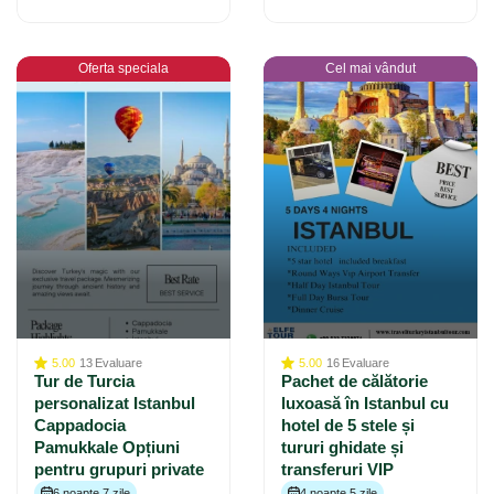
Oferta speciala
Cel mai vândut
5.00
13
Evaluare
5.00
16
Evaluare
Tur de Turcia
Pachet de călătorie
personalizat Istanbul
luxoasă în Istanbul cu
Cappadocia
hotel de 5 stele și
Pamukkale Opțiuni
tururi ghidate și
pentru grupuri private
transferuri VIP
6 noapte 7 zile
4 noapte 5 zile