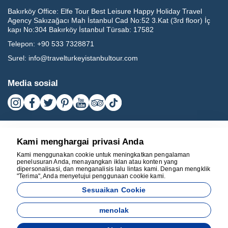
Bakırköy Office:
Elfe Tour Best Leisure Happy Holiday Travel
Agency Sakızağacı Mah İstanbul Cad No:52 3.Kat (3rd floor) İç
kapı No:304 Bakırköy İstanbul Türsab: 17582
Telepon:
+90 533 7328871
Surel:
info@travelturkeyistanbultour.com
Media sosial
Kami menghargai privasi Anda
Kami menggunakan cookie untuk meningkatkan pengalaman
penelusuran Anda, menayangkan iklan atau konten yang
dipersonalisasi, dan menganalisis lalu lintas kami. Dengan mengklik
"Terima", Anda menyetujui penggunaan cookie kami.
17582
Sesuaikan Cookie
BEST LEISURE HAPPY HOLIDAY TRAVEL AGENCY - 17582
menolak
Dikembangkan oleh